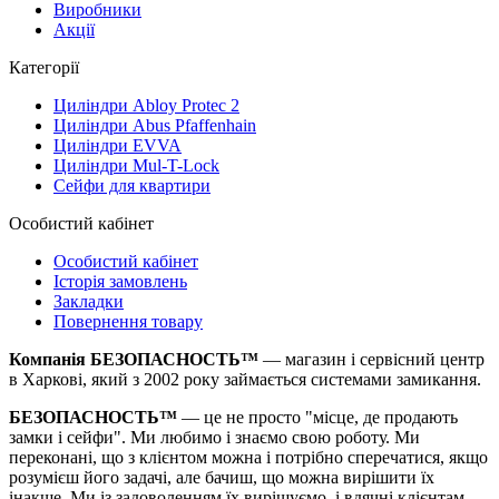
Виробники
Акції
Категорії
Циліндри Abloy Protec 2
Циліндри Abus Pfaffenhain
Циліндри EVVA
Циліндри Mul-T-Lock
Сейфи для квартири
Особистий кабінет
Особистий кабінет
Історія замовлень
Закладки
Повернення товару
Компанія БЕЗОПАСНОСТЬ™
— магазин і сервісний центр
в Харкові, який з 2002 року займається системами замикання.
БЕЗОПАСНОСТЬ™
— це не просто "місце, де продають
замки і сейфи". Ми любимо і знаємо свою роботу. Ми
переконані, що з клієнтом можна і потрібно сперечатися, якщо
розумієш його задачі, але бачиш, що можна вирішити їх
інакше. Ми із задоволенням їх вирішуємо, і вдячні клієнтам,