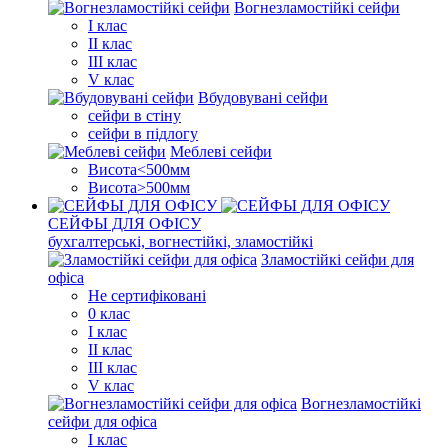
Вогнезламостійкі сейфи
I клас
II клас
III клас
V клас
Вбудовувані сейфи
сейфи в стіну
сейфи в підлогу
Меблеві сейфи
Висота<500мм
Висота>500мм
СЕЙФЫ ДЛЯ ОФІСУ
бухгалтерські, вогнестійкі, зламостійкі
Зламостійкі сейфи для
офіса
Не сертифіковані
0 клас
I клас
II клас
III клас
V клас
Вогнезламостійкі
сейфи для офіса
I клас