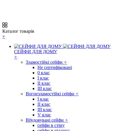
Каталог товарів
×
СЕЙФИ ДЛЯ ДОМУ
+
Зламостійкі сейфи
+
Не сертифіковані
0 клас
I клас
II клас
III клас
Вогнезламостійкі сейфи
+
I клас
II клас
III клас
V клас
Вбудовувані сейфи
+
сейфи в стіну
сейфи в підлогу