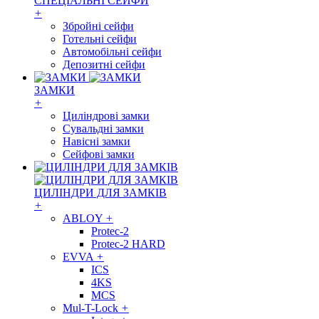
СПЕЦІАЛЬНІ СЕЙФИ
+
Збройні сейфи
Готельні сейфи
Автомобільні сейфи
Депозитні сейфи
ЗАМКИ
+
Циліндрові замки
Сувальдні замки
Навісні замки
Сейфові замки
ЦИЛІНДРИ ДЛЯ ЗАМКІВ
+
ABLOY
+
Protec-2
Protec-2 HARD
EVVA
+
ICS
4KS
MCS
Mul-T-Lock
+