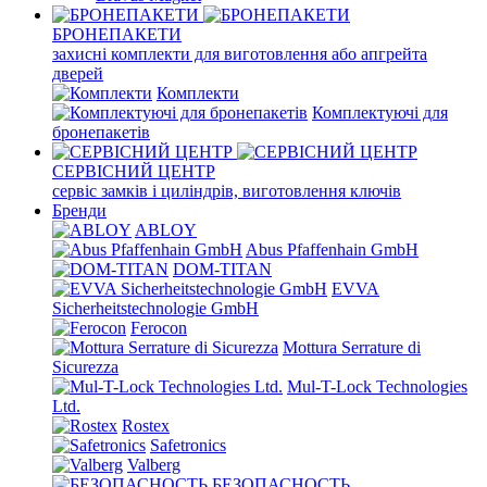
БРОНЕПАКЕТИ
захисні комплекти для виготовлення або апгрейта
дверей
Комплекти
Комплектуючі для
бронепакетів
СЕРВІСНИЙ ЦЕНТР
сервіс замків і циліндрів, виготовлення ключів
Бренди
ABLOY
Abus Pfaffenhain GmbH
DOM-TITAN
EVVA
Sicherheitstechnologie GmbH
Ferocon
Mottura Serrature di
Sicurezza
Mul-T-Lock Technologies
Ltd.
Rostex
Safetronics
Valberg
БЕЗОПАСНОСТЬ