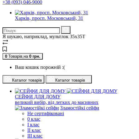
+38 (093) 046-9000
Харків, просп. Московський, 31
Я шукаю, наприклад,
мультлок 35x35T
0
Товарів,
на
0
грн.
Ваш кошик порожній :(
Каталог товарів
Каталог товарів
СЕЙФИ ДЛЯ ДОМУ
великий вибір, від легких до масивних
Зламостійкі сейфи
Не сертифіковані
0 клас
I клас
II клас
III клас