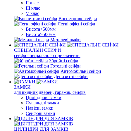
II клас
III клас
V клас
Вогнетривкі сейфи
Легкі офісні сейфи
Висота<500мм
Висота>500мм
Металеві шафи
СПЕЦІАЛЬНІ СЕЙФИ
сейфи спеціального призначення
Збройні сейфи
Готельні сейфи
Автомобільні сейфи
Депозитні сейфи
ЗАМКИ
для вхідних дверей, гаражів, сейфів
Циліндрові замки
Сувальдні замки
Навісні замки
Сейфові замки
ЦИЛІНДРИ ДЛЯ ЗАМКІВ