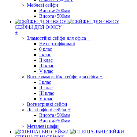
Меблеві сейфи
+
Висота<500мм
Висота>500мм
СЕЙФЫ ДЛЯ ОФІСУ
+
Зламостійкі сейфи для офіса
+
Не сертифіковані
0 клас
I клас
II клас
III клас
V клас
Вогнезламостійкі сейфи для офіса
+
I клас
II клас
III клас
V клас
Вогнетривкі сейфи
Легкі офісні сейфи
+
Висота<500мм
Висота>500мм
Металеві шафи