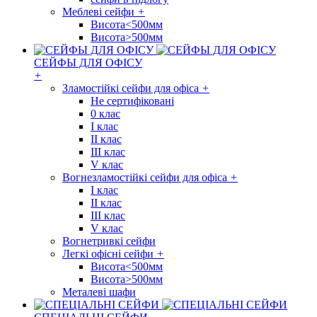
Меблеві сейфи
+
Висота<500мм
Висота>500мм
СЕЙФЫ ДЛЯ ОФІСУ
+
Зламостійкі сейфи для офіса
+
Не сертифіковані
0 клас
I клас
II клас
III клас
V клас
Вогнезламостійкі сейфи для офіса
+
I клас
II клас
III клас
V клас
Вогнетривкі сейфи
Легкі офісні сейфи
+
Висота<500мм
Висота>500мм
Металеві шафи