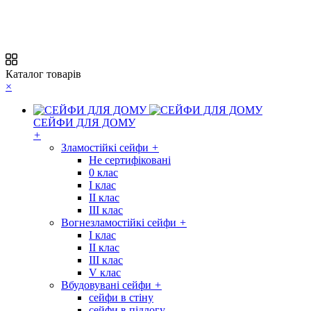
Каталог товарів
×
СЕЙФИ ДЛЯ ДОМУ
+
Зламостійкі сейфи
+
Не сертифіковані
0 клас
I клас
II клас
III клас
Вогнезламостійкі сейфи
+
I клас
II клас
III клас
V клас
Вбудовувані сейфи
+
сейфи в стіну
сейфи в підлогу