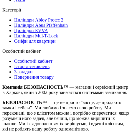
Категорії
Циліндри Abloy Protec 2
Циліндри Abus Pfaffenhain
Циліндри EVVA
Циліндри Mul-T-Lock
Сейфи для квартири
Особистий кабінет
Особистий кабінет
Історія замовлень
Закладки
Повернення товару
Компанія БЕЗОПАСНОСТЬ™
— магазин і сервісний центр
в Харкові, який з 2002 року займається системами замикання.
БЕЗОПАСНОСТЬ™
— це не просто "місце, де продають
замки і сейфи". Ми любимо і знаємо свою роботу. Ми
переконані, що з клієнтом можна і потрібно сперечатися, якщо
розумієш його задачі, але бачиш, що можна вирішити їх
інакше. Ми із задоволенням їх вирішуємо, і вдячні клієнтам,
які не роблять нашу роботу одноманітною.