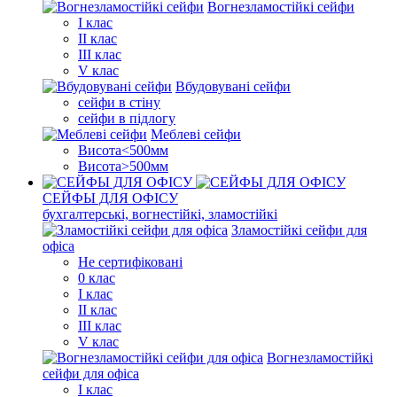
Вогнезламостійкі сейфи
I клас
II клас
III клас
V клас
Вбудовувані сейфи
сейфи в стіну
сейфи в підлогу
Меблеві сейфи
Висота<500мм
Висота>500мм
СЕЙФЫ ДЛЯ ОФІСУ
бухгалтерські, вогнестійкі, зламостійкі
Зламостійкі сейфи для
офіса
Не сертифіковані
0 клас
I клас
II клас
III клас
V клас
Вогнезламостійкі
сейфи для офіса
I клас