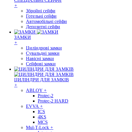
СПЕЦІАЛЬНІ СЕЙФИ
+
Збройні сейфи
Готельні сейфи
Автомобільні сейфи
Депозитні сейфи
ЗАМКИ
+
Циліндрові замки
Сувальдні замки
Навісні замки
Сейфові замки
ЦИЛІНДРИ ДЛЯ ЗАМКІВ
+
ABLOY
+
Protec-2
Protec-2 HARD
EVVA
+
ICS
4KS
MCS
Mul-T-Lock
+