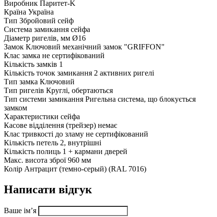
Виробник
Паритет-K
Країна
Україна
Тип
Збройовий сейф
Система замикання сейфа
Діаметр ригелів, мм
Ø16
Замок
Ключовий механічний замок "GRIFFON"
Клас замка
не сертифікований
Кількість замків
1
Кількість точок замикання
2 активних ригелі
Тип замка
Ключовий
Тип ригелів
Круглі, обертаються
Тип системи замикання
Ригельна система, що блокується
замком
Характеристики сейфа
Касове відділення (трейзер)
немає
Клас тривкості до зламу
не сертифікований
Кількість петель
2, внутрішні
Кількість полиць
1 + кармани дверей
Макс. висота зброї
960 мм
Колір
Антрацит (темно-серый) (RAL 7016)
Написати відгук
Ваше ім’я