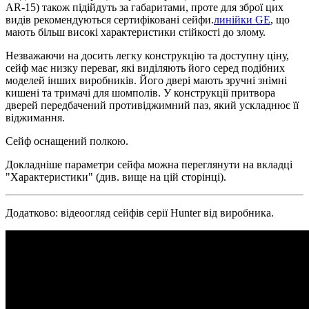
AR-15) також підійдуть за габаритами, проте для зброї цих
видів рекомендуються сертифіковані сейфи.
линійки GE
, що
мають більш високі характеристики стійкості до злому.
Незважаючи на досить легку конструкцію та доступну ціну,
сейф має низку переваг, які виділяють його серед подібних
моделей інших виробників. Його двері мають зручні знімні
кишені та тримачі для шомполів. У конструкції притвора
дверей передбачений противіджимний паз, який ускладнює її
віджимання.
Сейф оснащений полкою.
Докладніше параметри сейфа можна переглянути на вкладці
"Характеристики" (див. вище на цій сторінці).
Додатково: відеоогляд сейфів серії Hunter від виробника.