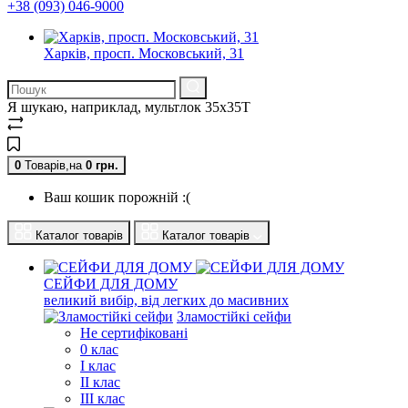
+38 (093) 046-9000
Харків, просп. Московський, 31
Я шукаю, наприклад,
мультлок 35x35T
0
Товарів,
на
0
грн.
Ваш кошик порожній :(
Каталог товарів
Каталог товарів
СЕЙФИ ДЛЯ ДОМУ
великий вибір, від легких до масивних
Зламостійкі сейфи
Не сертифіковані
0 клас
I клас
II клас
III клас