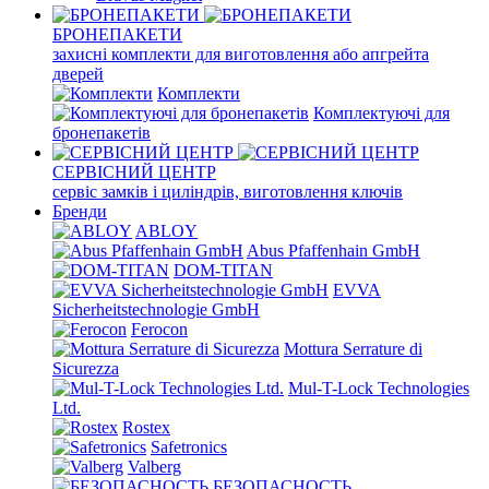
БРОНЕПАКЕТИ
захисні комплекти для виготовлення або апгрейта
дверей
Комплекти
Комплектуючі для
бронепакетів
СЕРВІСНИЙ ЦЕНТР
сервіс замків і циліндрів, виготовлення ключів
Бренди
ABLOY
Abus Pfaffenhain GmbH
DOM-TITAN
EVVA
Sicherheitstechnologie GmbH
Ferocon
Mottura Serrature di
Sicurezza
Mul-T-Lock Technologies
Ltd.
Rostex
Safetronics
Valberg
БЕЗОПАСНОСТЬ