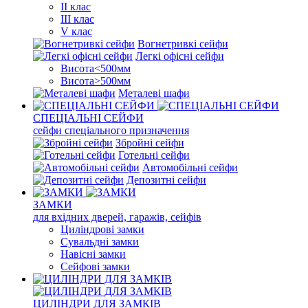
II клас
III клас
V клас
Вогнетривкі сейфи
Легкі офісні сейфи
Висота<500мм
Висота>500мм
Металеві шафи
СПЕЦІАЛЬНІ СЕЙФИ
сейфи спеціального призначення
Збройні сейфи
Готельні сейфи
Автомобільні сейфи
Депозитні сейфи
ЗАМКИ
для вхідних дверей, гаражів, сейфів
Циліндрові замки
Сувальдні замки
Навісні замки
Сейфові замки
ЦИЛІНДРИ ДЛЯ ЗАМКІВ