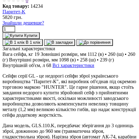
0
Код товару:
14234
Паритет-K
5820
грн.
Знайшли дешевше?
Купити
В 1 клік
Загальні характеристики
Вага сейфа, кг
19
Зовнішні розміри, мм
1112 (в) • 260 (ш) • 260
(г)
Внутрішні розміри, мм
1098 (в) • 258 (ш) • 239 (г)
Внутрішній об'єм, л
68
Всі характеристики
Сейфи серії GL - це недорогі сейфи зброї українського
виробництва "Паритет-К", які виробник об'єднав під окремою
торговою маркою "HUNTER". Це гарне рішення, якщо стоїть
завдання недорого купити збройовий сейф з прийнятними
характеристиками якості, оскільки можливості заводського
виробництва дозволяють компенсувати невелику товщину
металу (1,2 мм) великою кількістю гибів, що надає конструкції
сейфа додаткову жорсткість.
Дана модель, GLS.110.K, передбачає зберігання до 3 одиниць
зброї, довжиною до 960 мм (травматична зброя,
гладкоствольна зброя). Нарізна зброя (автомат АК-74, карабіни