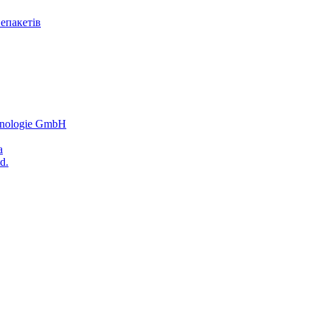
епакетів
hnologie GmbH
a
d.