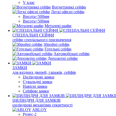
V клас
Вогнетривкі сейфи
Легкі офісні сейфи
Висота<500мм
Висота>500мм
Металеві шафи
СПЕЦІАЛЬНІ СЕЙФИ
сейфи спеціального призначення
Збройні сейфи
Готельні сейфи
Автомобільні сейфи
Депозитні сейфи
ЗАМКИ
для вхідних дверей, гаражів, сейфів
Циліндрові замки
Сувальдні замки
Навісні замки
Сейфові замки
ЦИЛІНДРИ ДЛЯ ЗАМКІВ
циліндрові механізми секретності
ABLOY
Protec-2