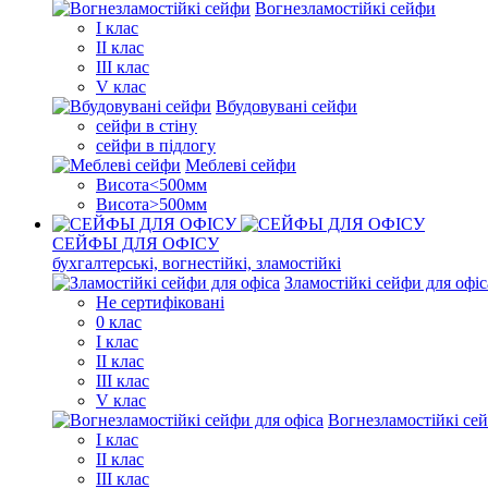
Вогнезламостійкі сейфи
I клас
II клас
III клас
V клас
Вбудовувані сейфи
сейфи в стіну
сейфи в підлогу
Меблеві сейфи
Висота<500мм
Висота>500мм
СЕЙФЫ ДЛЯ ОФІСУ
бухгалтерські, вогнестійкі, зламостійкі
Зламостійкі сейфи для офіс
Не сертифіковані
0 клас
I клас
II клас
III клас
V клас
Вогнезламостійкі сей
I клас
II клас
III клас