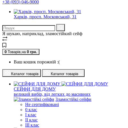
+38 (093) 046-9000
Харків, просп. Московський, 31
Я шукаю, наприклад,
зламостійкий сейф
0
Товарів,
на
0
грн.
Ваш кошик порожній :(
Каталог товарів
Каталог товарів
СЕЙФИ ДЛЯ ДОМУ
великий вибір, від легких до масивних
Зламостійкі сейфи
Не сертифіковані
0 клас
I клас
II клас
III клас