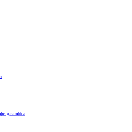
а
фи для офіса