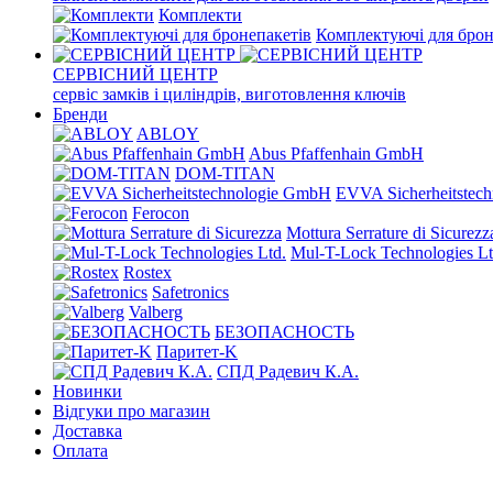
Комплекти
Комплектуючі для брон
СЕРВІСНИЙ ЦЕНТР
сервіс замків і циліндрів, виготовлення ключів
Бренди
ABLOY
Abus Pfaffenhain GmbH
DOM-TITAN
EVVA Sicherheitstec
Ferocon
Mottura Serrature di Sicurezz
Mul-T-Lock Technologies Lt
Rostex
Safetronics
Valberg
БЕЗОПАСНОСТЬ
Паритет-K
СПД Радевич К.А.
Новинки
Відгуки про магазин
Доставка
Оплата