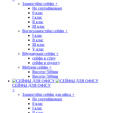
Зламостійкі сейфи
+
Не сертифіковані
0 клас
I клас
II клас
III клас
Вогнезламостійкі сейфи
+
I клас
II клас
III клас
V клас
Вбудовувані сейфи
+
сейфи в стіну
сейфи в підлогу
Меблеві сейфи
+
Висота<500мм
Висота>500мм
СЕЙФЫ ДЛЯ ОФІСУ
+
Зламостійкі сейфи для офіса
+
Не сертифіковані
0 клас
I клас
II клас