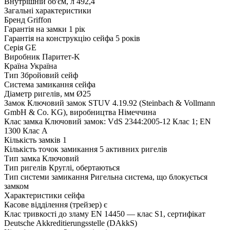
Внутрішній об'єм, л
492,4
Загальні характеристики
Бренд
Griffon
Гарантія на замки
1 рік
Гарантія на конструкцію сейфа
5 років
Серія
GE
Виробник
Паритет-K
Країна
Україна
Тип
Збройовий сейф
Система замикання сейфа
Діаметр ригелів, мм
Ø25
Замок
Ключовий замок STUV 4.19.92 (Steinbach & Vollmann
GmbH & Co. KG), виробництва Німеччина
Клас замка
Ключовий замок: VdS 2344:2005-12 Клас 1; EN
1300 Клас A
Кількість замків
1
Кількість точок замикання
5 активних ригелів
Тип замка
Ключовий
Тип ригелів
Круглі, обертаються
Тип системи замикання
Ригельна система, що блокується
замком
Характеристики сейфа
Касове відділення (трейзер)
є
Клас тривкості до зламу
EN 14450 — клас S1, сертифікат
Deutsche Akkreditierungsstelle (DAkkS)