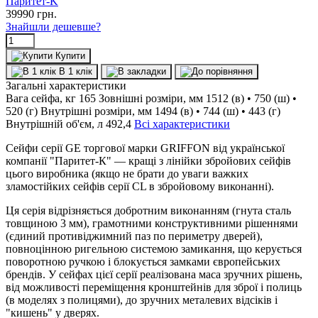
Паритет-K
39990
грн.
Знайшли дешевше?
Купити
В 1 клік
Загальні характеристики
Вага сейфа, кг
165
Зовнішні розміри, мм
1512 (в) • 750 (ш) •
520 (г)
Внутрішні розміри, мм
1494 (в) • 744 (ш) • 443 (г)
Внутрішній об'єм, л
492,4
Всі характеристики
Сейфи серії GE торгової марки GRIFFON від української
компанії "Паритет-К" — кращі з лінійки збройових сейфів
цього виробника (якщо не брати до уваги важких
зламостійких сейфів серії CL в збройовому виконанні).
Ця серія відрізняється добротним виконанням (гнута сталь
товщиною 3 мм), грамотними конструктивними рішеннями
(єдиний противіджимний паз по периметру дверей),
повноцінною ригельною системою замикання, що керується
поворотною ручкою і блокується замками європейських
брендів. У сейфах цієї серії реалізована маса зручних рішень,
від можливості переміщення кронштейнів для зброї і полиць
(в моделях з полицями), до зручних металевих відсіків і
"кишень" у дверях.