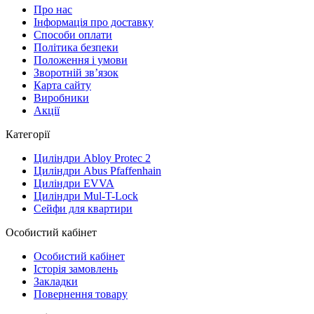
Про нас
Iнформація про доставку
Способи оплати
Політика безпеки
Положення і умови
Зворотній зв’язок
Карта сайту
Виробники
Акції
Категорії
Циліндри Abloy Protec 2
Циліндри Abus Pfaffenhain
Циліндри EVVA
Циліндри Mul-T-Lock
Сейфи для квартири
Особистий кабінет
Особистий кабінет
Історія замовлень
Закладки
Повернення товару