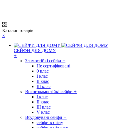
Каталог товарів
×
СЕЙФИ ДЛЯ ДОМУ
+
Зламостійкі сейфи
+
Не сертифіковані
0 клас
I клас
II клас
III клас
Вогнезламостійкі сейфи
+
I клас
II клас
III клас
V клас
Вбудовувані сейфи
+
сейфи в стіну
сейфи в підлогу