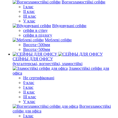
Вогнезламостійкі сейфи
I клас
II клас
III клас
V клас
Вбудовувані сейфи
сейфи в стіну
сейфи в підлогу
Меблеві сейфи
Висота<500мм
Висота>500мм
СЕЙФЫ ДЛЯ ОФІСУ
бухгалтерські, вогнестійкі, зламостійкі
Зламостійкі сейфи для
офіса
Не сертифіковані
0 клас
I клас
II клас
III клас
V клас
Вогнезламостійкі
сейфи для офіса
I клас