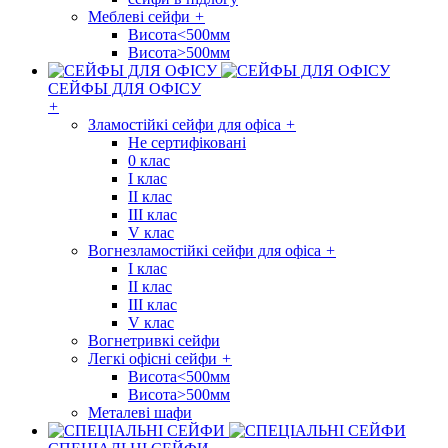
Меблеві сейфи
+
Висота<500мм
Висота>500мм
СЕЙФЫ ДЛЯ ОФІСУ
+
Зламостійкі сейфи для офіса
+
Не сертифіковані
0 клас
I клас
II клас
III клас
V клас
Вогнезламостійкі сейфи для офіса
+
I клас
II клас
III клас
V клас
Вогнетривкі сейфи
Легкі офісні сейфи
+
Висота<500мм
Висота>500мм
Металеві шафи