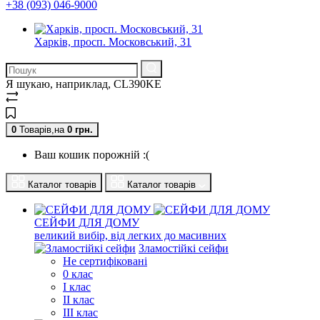
+38 (093) 046-9000
Харків, просп. Московський, 31
Я шукаю, наприклад,
CL390KE
0
Товарів,
на
0
грн.
Ваш кошик порожній :(
Каталог товарів
Каталог товарів
СЕЙФИ ДЛЯ ДОМУ
великий вибір, від легких до масивних
Зламостійкі сейфи
Не сертифіковані
0 клас
I клас
II клас
III клас