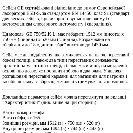
Сейфи GE сертифіковані відповідно до вимог Європейської
лабораторії ESB•S, за стандартом EN-14450, клас S1 (стандарт
для легких сейфів, що використовує методи злому із
застосуванням слюсарного інструменту і свердління).
Ця модель, GE.750/52.K.L, має габарити 1512 мм (висота) х
750 мм (ширина) х 520 мм (глибина). Розрахована на
зберігання до 18 одиниць зброї висотою до 1450 мм.
Сейф має два відділення, що замикаються на ключ, переставні
бокові полиці, а також два типи переставних ложемента:
простий на магнітній стрічці, і більш масивний, на металевій
основі, що дозволяє поставити зброю в два ряди. У дверях
розташовані переставні кармани для магазинів для патронів і
засобів догляду за зброєю, металеві утримувачі для шомполів.
Докладніше параметри сейфа можна переглянути на вкладці
"Характеристики" (див. вище на цій сторінці)
Вага і розміри сейфа
Вага сейфа, кг
165
Зовнішні розміри, мм
1512 (в) • 750 (ш) • 520 (г)
Внутрішні розміри, мм
1494 (в) • 744 (ш) • 443 (г)