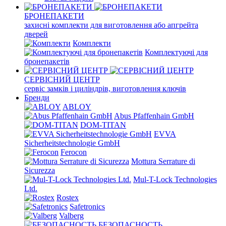
БРОНЕПАКЕТИ
захисні комплекти для виготовлення або апгрейта
дверей
Комплекти
Комплектуючі для
бронепакетів
СЕРВІСНИЙ ЦЕНТР
сервіс замків і циліндрів, виготовлення ключів
Бренди
ABLOY
Abus Pfaffenhain GmbH
DOM-TITAN
EVVA
Sicherheitstechnologie GmbH
Ferocon
Mottura Serrature di
Sicurezza
Mul-T-Lock Technologies
Ltd.
Rostex
Safetronics
Valberg
БЕЗОПАСНОСТЬ