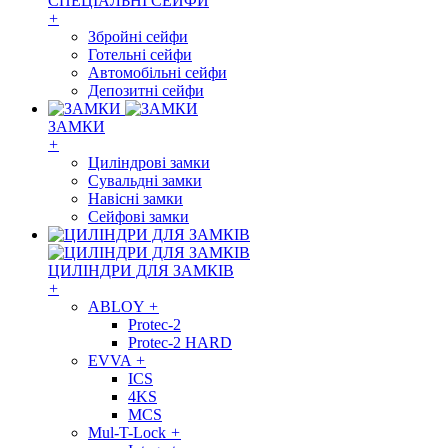
СПЕЦІАЛЬНІ СЕЙФИ
+
Збройні сейфи
Готельні сейфи
Автомобільні сейфи
Депозитні сейфи
ЗАМКИ
+
Циліндрові замки
Сувальдні замки
Навісні замки
Сейфові замки
ЦИЛІНДРИ ДЛЯ ЗАМКІВ
+
ABLOY
+
Protec-2
Protec-2 HARD
EVVA
+
ICS
4KS
MCS
Mul-T-Lock
+