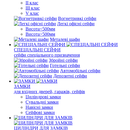
II клас
III клас
V клас
Вогнетривкі сейфи
Легкі офісні сейфи
Висота<500мм
Висота>500мм
Металеві шафи
СПЕЦІАЛЬНІ СЕЙФИ
сейфи спеціального призначення
Збройні сейфи
Готельні сейфи
Автомобільні сейфи
Депозитні сейфи
ЗАМКИ
для вхідних дверей, гаражів, сейфів
Циліндрові замки
Сувальдні замки
Навісні замки
Сейфові замки
ЦИЛІНДРИ ДЛЯ ЗАМКІВ