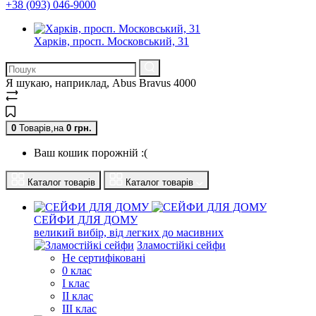
+38 (093) 046-9000
Харків, просп. Московський, 31
Я шукаю, наприклад,
Abus Bravus 4000
0
Товарів,
на
0
грн.
Ваш кошик порожній :(
Каталог товарів
Каталог товарів
СЕЙФИ ДЛЯ ДОМУ
великий вибір, від легких до масивних
Зламостійкі сейфи
Не сертифіковані
0 клас
I клас
II клас
III клас