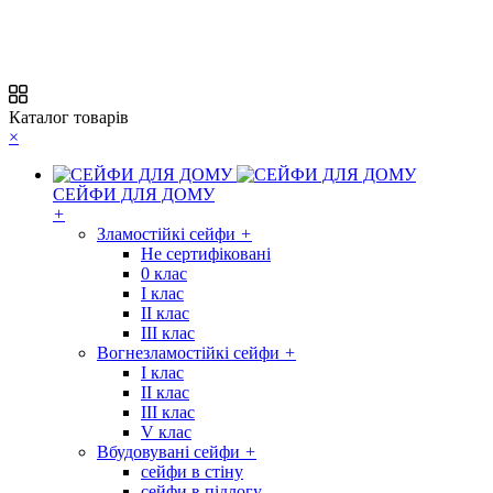
Каталог товарів
×
СЕЙФИ ДЛЯ ДОМУ
+
Зламостійкі сейфи
+
Не сертифіковані
0 клас
I клас
II клас
III клас
Вогнезламостійкі сейфи
+
I клас
II клас
III клас
V клас
Вбудовувані сейфи
+
сейфи в стіну
сейфи в підлогу