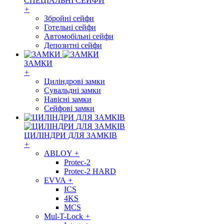
СПЕЦІАЛЬНІ СЕЙФИ
+
Збройні сейфи
Готельні сейфи
Автомобільні сейфи
Депозитні сейфи
ЗАМКИ
+
Циліндрові замки
Сувальдні замки
Навісні замки
Сейфові замки
ЦИЛІНДРИ ДЛЯ ЗАМКІВ
+
ABLOY
+
Protec-2
Protec-2 HARD
EVVA
+
ICS
4KS
MCS
Mul-T-Lock
+