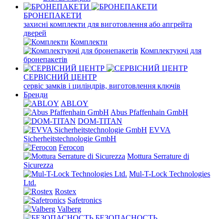
БРОНЕПАКЕТИ
захисні комплекти для виготовлення або апгрейта
дверей
Комплекти
Комплектуючі для
бронепакетів
СЕРВІСНИЙ ЦЕНТР
сервіс замків і циліндрів, виготовлення ключів
Бренди
ABLOY
Abus Pfaffenhain GmbH
DOM-TITAN
EVVA
Sicherheitstechnologie GmbH
Ferocon
Mottura Serrature di
Sicurezza
Mul-T-Lock Technologies
Ltd.
Rostex
Safetronics
Valberg
БЕЗОПАСНОСТЬ