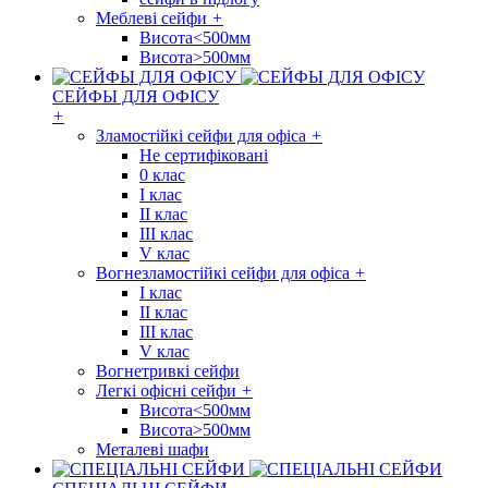
Меблеві сейфи
+
Висота<500мм
Висота>500мм
СЕЙФЫ ДЛЯ ОФІСУ
+
Зламостійкі сейфи для офіса
+
Не сертифіковані
0 клас
I клас
II клас
III клас
V клас
Вогнезламостійкі сейфи для офіса
+
I клас
II клас
III клас
V клас
Вогнетривкі сейфи
Легкі офісні сейфи
+
Висота<500мм
Висота>500мм
Металеві шафи