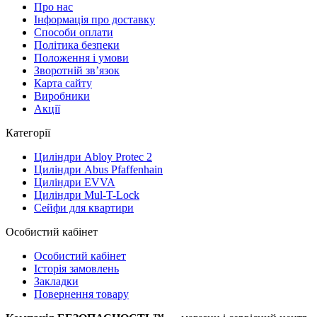
Про нас
Iнформація про доставку
Способи оплати
Політика безпеки
Положення і умови
Зворотній зв’язок
Карта сайту
Виробники
Акції
Категорії
Циліндри Abloy Protec 2
Циліндри Abus Pfaffenhain
Циліндри EVVA
Циліндри Mul-T-Lock
Сейфи для квартири
Особистий кабінет
Особистий кабінет
Історія замовлень
Закладки
Повернення товару