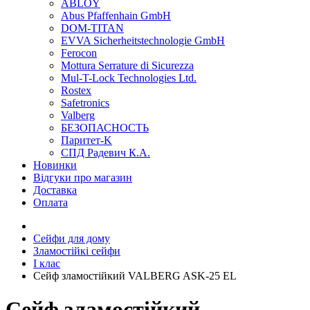
ABLOY
Abus Pfaffenhain GmbH
DOM-TITAN
EVVA Sicherheitstechnologie GmbH
Ferocon
Mottura Serrature di Sicurezza
Mul-T-Lock Technologies Ltd.
Rostex
Safetronics
Valberg
БЕЗОПАСНОСТЬ
Паритет-K
СПД Радевич К.А.
Новинки
Відгуки про магазин
Доставка
Оплата
Сейфи для дому
Зламостійкі сейфи
I клас
Сейф зламостійкий VALBERG ASK-25 EL
Сейф зламостійкий