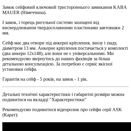
Замок сейфовий ключовий тристороннього замикання KABA
MAUER (Німеччина).
І замок, і торець ригельної системи захищені від
висвердлювання твердосплавними пластинами завтовшки 2
мм.
Сейф має два отвори під анкерні кріплення, знизу і ззаду,
діаметром 13 мм. Анкерне кріплення постачається у комплекті
(два анкери 12х148), але вони не є універсальними. Ми
рекомендуємо звернутись до наших фахівців за більш
детальною консультацією. За потребою є сервіс якісної
установки сейфа.
Гарантія на сейф - 5 років, на замок - 1 рік.
Детальні технічні характеристики і габаритні розміри можна
подивитися на вкладці "Характеристики"
Рекомендуємо подивитися відеоролик про сейфи серії ASK
(Карат):