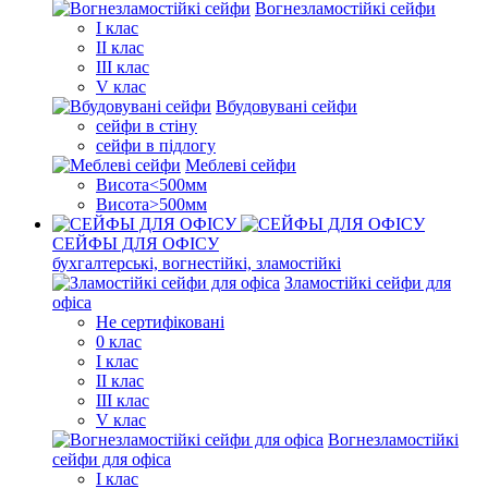
Вогнезламостійкі сейфи
I клас
II клас
III клас
V клас
Вбудовувані сейфи
сейфи в стіну
сейфи в підлогу
Меблеві сейфи
Висота<500мм
Висота>500мм
СЕЙФЫ ДЛЯ ОФІСУ
бухгалтерські, вогнестійкі, зламостійкі
Зламостійкі сейфи для
офіса
Не сертифіковані
0 клас
I клас
II клас
III клас
V клас
Вогнезламостійкі
сейфи для офіса
I клас