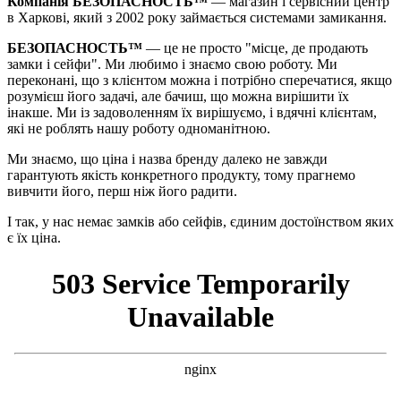
Компанія БЕЗОПАСНОСТЬ™
— магазин і сервісний центр
в Харкові, який з 2002 року займається системами замикання.
БЕЗОПАСНОСТЬ™
— це не просто "місце, де продають
замки і сейфи". Ми любимо і знаємо свою роботу. Ми
переконані, що з клієнтом можна і потрібно сперечатися, якщо
розумієш його задачі, але бачиш, що можна вирішити їх
інакше. Ми із задоволенням їх вирішуємо, і вдячні клієнтам,
які не роблять нашу роботу одноманітною.
Ми знаємо, що ціна і назва бренду далеко не завжди
гарантують якість конкретного продукту, тому прагнемо
вивчити його, перш ніж його радити.
І так, у нас немає замків або сейфів, єдиним достоїнством яких
є їх ціна.