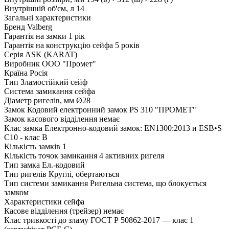
Внутрішній об'єм, л
14
Загальні характеристики
Бренд
Valberg
Гарантія на замки
1 рік
Гарантія на конструкцію сейфа
5 років
Серія
ASK (KARAT)
Виробник
ООО "Промет"
Країна
Росія
Тип
Зламостійкий сейф
Система замикання сейфа
Діаметр ригелів, мм
Ø28
Замок
Кодовий електронний замок PS 310 "ПРОМЕТ"
Замок касового відділення
немає
Клас замка
Електронно-кодовий замок: EN1300:2013 и ESB•S
C10 - клас B
Кількість замків
1
Кількість точок замикання
4 активних ригеля
Тип замка
Ел.-кодовий
Тип ригелів
Круглі, обертаються
Тип системи замикання
Ригельна система, що блокується
замком
Характеристики сейфа
Касове відділення (трейзер)
немає
Клас тривкості до зламу
ГОСТ Р 50862-2017 — клас 1