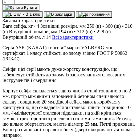
Купити
В 1 клік
Загальні характеристики
Вага сейфа, кг
44
Зовнішні розміри, мм
250 (в) • 360 (ш) • 310
(г)
Внутрішні розміри, мм
194 (в) • 312 (ш) • 228 (г)
Внутрішній об'єм, л
14
Всі характеристики
Серія ASK (KARAT) торгової марки VALBERG має
сертифікат 1 класу стійкості до злому згідно ГОСТ Р 50862
(РСБ-С).
Сейфи цієї серії мають дуже жорстку конструкцію, що
забезпечує стійкість до злому із застосуванням слюсарних
інструментів і свердління.
Корпус сейфа складається з двох листів сталі товщиною по 2
мм, простір між якими заповнений бетоном спеціального
складу товщиною 20 мм. Двері сейфа мають коробчасту
конструкцію, що складається зі сталевої плити товщиною 10
мм, 4-міліметрової сталевої підкладки, на якій кріпиться
замок, і тристоронньої ригельної системи замикання. Ригелі,
що вільно обертаються, мають діаметр 25 мм. Петлі приховані.
Вони розташовані з правого боку (двері відкриваються зліва
направо).