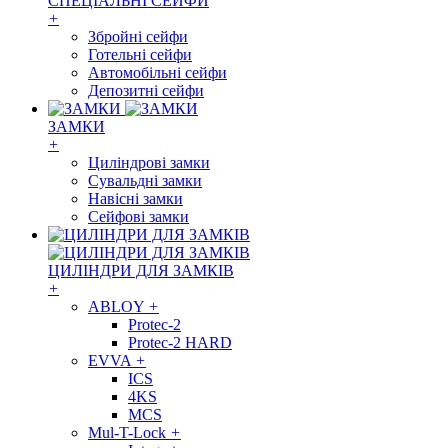
СПЕЦІАЛЬНІ СЕЙФИ
+
Збройні сейфи
Готельні сейфи
Автомобільні сейфи
Депозитні сейфи
ЗАМКИ
+
Циліндрові замки
Сувальдні замки
Навісні замки
Сейфові замки
ЦИЛІНДРИ ДЛЯ ЗАМКІВ
+
ABLOY
+
Protec-2
Protec-2 HARD
EVVA
+
ICS
4KS
MCS
Mul-T-Lock
+