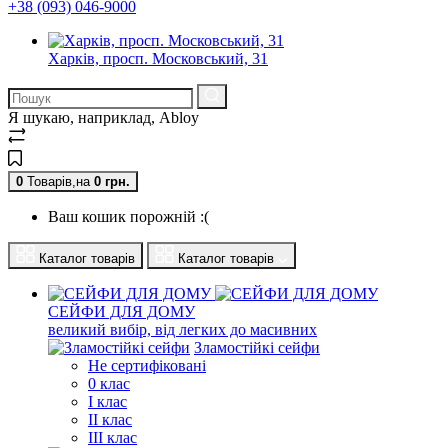
+38 (093) 046-9000
Харків, просп. Московський, 31
Я шукаю, наприклад,
Abloy
0
Товарів,
на
0
грн.
Ваш кошик порожній :(
Каталог товарів
Каталог товарів
СЕЙФИ ДЛЯ ДОМУ
великий вибір, від легких до масивних
Зламостійкі сейфи
Не сертифіковані
0 клас
I клас
II клас
III клас