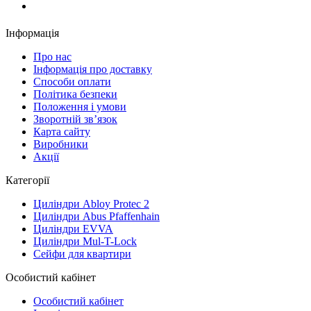
Замовити дзвінок
Інформація
Про нас
Iнформація про доставку
Способи оплати
Політика безпеки
Положення і умови
Зворотній зв’язок
Карта сайту
Виробники
Акції
Категорії
Циліндри Abloy Protec 2
Циліндри Abus Pfaffenhain
Циліндри EVVA
Циліндри Mul-T-Lock
Сейфи для квартири
Особистий кабінет
Особистий кабінет