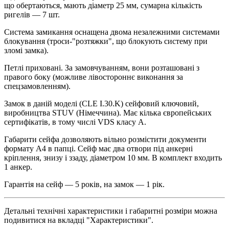
що обертаються, мають діаметр 25 мм, сумарна кількість
ригелів — 7 шт.
Система замикання оснащена двома незалежними системами
блокування (троси-"розтяжки", що блокують систему при
зломі замка).
Петлі приховані. За замовчуванням, вони розташовані з
правого боку (можливе лівостороннє виконання за
спецзамовленням).
Замок в даній моделі (CLE I.30.K) сейфовий ключовий,
виробництва STUV (Німеччина). Має кілька європейських
сертифікатів, в тому числі VDS класу A.
Габарити сейфа дозволяють вільно розмістити документи
формату А4 в папці. Сейф має два отвори під анкерні
кріплення, знизу і ззаду, діаметром 10 мм. В комплект входить
1 анкер.
Гарантія на сейф — 5 років, на замок — 1 рік.
Детальні технічні характеристики і габаритні розміри можна
подивитися на вкладці "Характеристики".