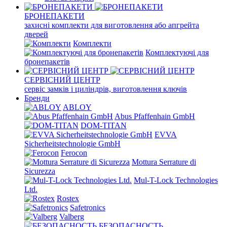
БРОНЕПАКЕТИ
захисні комплекти для виготовлення або апгрейта
дверей
Комплекти
Комплектуючі для
бронепакетів
СЕРВІСНИЙ ЦЕНТР
сервіс замків і циліндрів, виготовлення ключів
Бренди
ABLOY
Abus Pfaffenhain GmbH
DOM-TITAN
EVVA
Sicherheitstechnologie GmbH
Ferocon
Mottura Serrature di
Sicurezza
Mul-T-Lock Technologies
Ltd.
Rostex
Safetronics
Valberg
БЕЗОПАСНОСТЬ