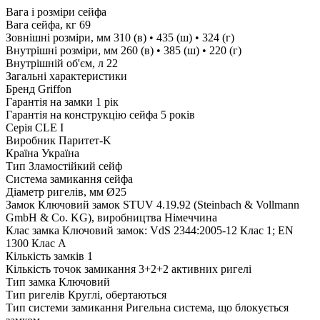
Вага і розміри сейфа
Вага сейфа, кг
69
Зовнішні розміри, мм
310 (в) • 435 (ш) • 324 (г)
Внутрішні розміри, мм
260 (в) • 385 (ш) • 220 (г)
Внутрішній об'єм, л
22
Загальні характеристики
Бренд
Griffon
Гарантія на замки
1 рік
Гарантія на конструкцію сейфа
5 років
Серія
CLE I
Виробник
Паритет-K
Країна
Україна
Тип
Зламостійкий сейф
Система замикання сейфа
Діаметр ригелів, мм
Ø25
Замок
Ключовий замок STUV 4.19.92 (Steinbach & Vollmann
GmbH & Co. KG), виробництва Німеччина
Клас замка
Ключовий замок: VdS 2344:2005-12 Клас 1; EN
1300 Клас A
Кількість замків
1
Кількість точок замикання
3+2+2 активних ригелі
Тип замка
Ключовий
Тип ригелів
Круглі, обертаються
Тип системи замикання
Ригельна система, що блокується