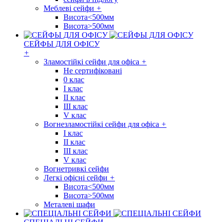
Меблеві сейфи
+
Висота<500мм
Висота>500мм
СЕЙФЫ ДЛЯ ОФІСУ
+
Зламостійкі сейфи для офіса
+
Не сертифіковані
0 клас
I клас
II клас
III клас
V клас
Вогнезламостійкі сейфи для офіса
+
I клас
II клас
III клас
V клас
Вогнетривкі сейфи
Легкі офісні сейфи
+
Висота<500мм
Висота>500мм
Металеві шафи