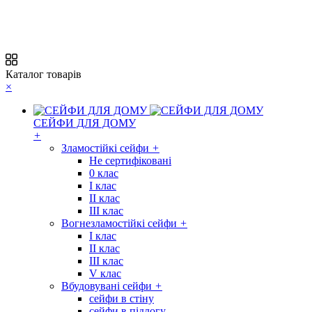
Каталог товарів
×
СЕЙФИ ДЛЯ ДОМУ
+
Зламостійкі сейфи
+
Не сертифіковані
0 клас
I клас
II клас
III клас
Вогнезламостійкі сейфи
+
I клас
II клас
III клас
V клас
Вбудовувані сейфи
+
сейфи в стіну
сейфи в підлогу