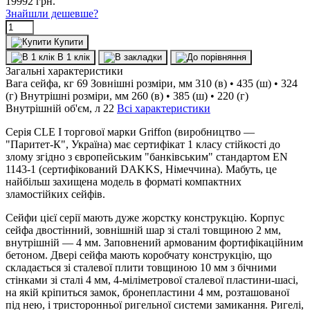
19992
грн.
Знайшли дешевше?
Купити
В 1 клік
Загальні характеристики
Вага сейфа, кг
69
Зовнішні розміри, мм
310 (в) • 435 (ш) • 324
(г)
Внутрішні розміри, мм
260 (в) • 385 (ш) • 220 (г)
Внутрішній об'єм, л
22
Всі характеристики
Серія CLE I торгової марки Griffon (виробництво —
"Паритет-К", Україна) має сертифікат 1 класу стійкості до
злому згідно з європейським "банківським" стандартом EN
1143-1 (сертифікований DAKKS, Німеччина). Мабуть, це
найбільш захищена модель в форматі компактних
зламостійких сейфів.
Сейфи цієї серії мають дуже жорстку конструкцію. Корпус
сейфа двостінний, зовнішній шар зі сталі товщиною 2 мм,
внутрішній — 4 мм. Заповнений армованим фортифікаційним
бетоном. Двері сейфа мають коробчату конструкцію, що
складається зі сталевої плити товщиною 10 мм з бічними
стінками зі сталі 4 мм, 4-міліметрової сталевої пластини-шасі,
на якій кріпиться замок, бронепластини 4 мм, розташованої
під нею, і тристоронньої ригельної системи замикання. Ригелі,