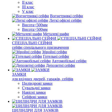
II клас
III клас
V клас
Вогнетривкі сейфи
Легкі офісні сейфи
Висота<500мм
Висота>500мм
Металеві шафи
СПЕЦІАЛЬНІ СЕЙФИ
сейфи спеціального призначення
Збройні сейфи
Готельні сейфи
Автомобільні сейфи
Депозитні сейфи
ЗАМКИ
для вхідних дверей, гаражів, сейфів
Циліндрові замки
Сувальдні замки
Навісні замки
Сейфові замки
ЦИЛІНДРИ ДЛЯ ЗАМКІВ