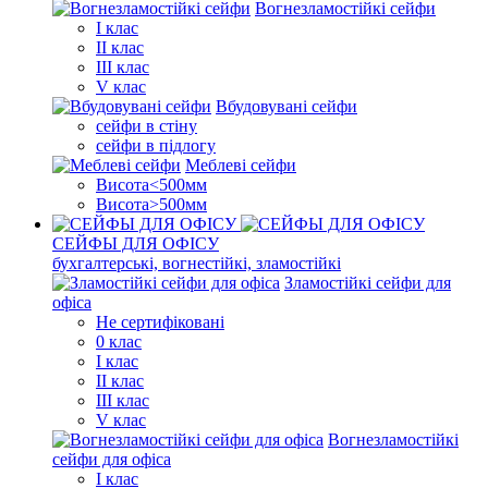
Вогнезламостійкі сейфи
I клас
II клас
III клас
V клас
Вбудовувані сейфи
сейфи в стіну
сейфи в підлогу
Меблеві сейфи
Висота<500мм
Висота>500мм
СЕЙФЫ ДЛЯ ОФІСУ
бухгалтерські, вогнестійкі, зламостійкі
Зламостійкі сейфи для
офіса
Не сертифіковані
0 клас
I клас
II клас
III клас
V клас
Вогнезламостійкі
сейфи для офіса
I клас