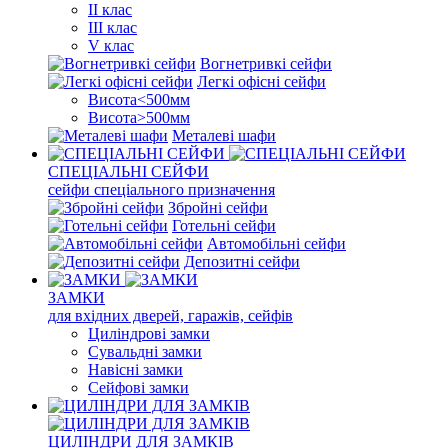
II клас
III клас
V клас
Вогнетривкі сейфи
Легкі офісні сейфи
Висота<500мм
Висота>500мм
Металеві шафи
СПЕЦІАЛЬНІ СЕЙФИ
сейфи спеціального призначення
Збройні сейфи
Готельні сейфи
Автомобільні сейфи
Депозитні сейфи
ЗАМКИ
для вхідних дверей, гаражів, сейфів
Циліндрові замки
Сувальдні замки
Навісні замки
Сейфові замки
ЦИЛІНДРИ ДЛЯ ЗАМКІВ