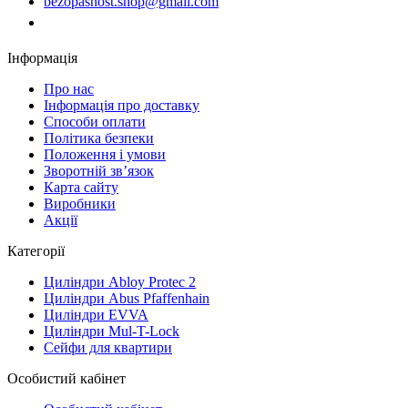
bezopasnost.shop@gmail.com
Замовити дзвінок
Інформація
Про нас
Iнформація про доставку
Способи оплати
Політика безпеки
Положення і умови
Зворотній зв’язок
Карта сайту
Виробники
Акції
Категорії
Циліндри Abloy Protec 2
Циліндри Abus Pfaffenhain
Циліндри EVVA
Циліндри Mul-T-Lock
Сейфи для квартири
Особистий кабінет