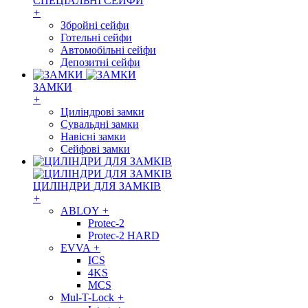
СПЕЦІАЛЬНІ СЕЙФИ
+
Збройні сейфи
Готельні сейфи
Автомобільні сейфи
Депозитні сейфи
ЗАМКИ
+
Циліндрові замки
Сувальдні замки
Навісні замки
Сейфові замки
ЦИЛІНДРИ ДЛЯ ЗАМКІВ
+
ABLOY
+
Protec-2
Protec-2 HARD
EVVA
+
ICS
4KS
MCS
Mul-T-Lock
+