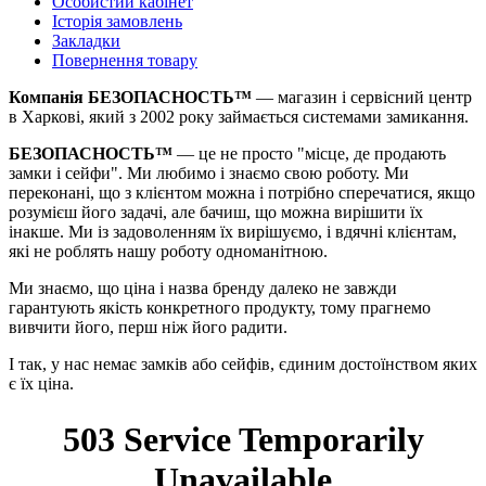
Особистий кабінет
Історія замовлень
Закладки
Повернення товару
Компанія БЕЗОПАСНОСТЬ™
— магазин і сервісний центр
в Харкові, який з 2002 року займається системами замикання.
БЕЗОПАСНОСТЬ™
— це не просто "місце, де продають
замки і сейфи". Ми любимо і знаємо свою роботу. Ми
переконані, що з клієнтом можна і потрібно сперечатися, якщо
розумієш його задачі, але бачиш, що можна вирішити їх
інакше. Ми із задоволенням їх вирішуємо, і вдячні клієнтам,
які не роблять нашу роботу одноманітною.
Ми знаємо, що ціна і назва бренду далеко не завжди
гарантують якість конкретного продукту, тому прагнемо
вивчити його, перш ніж його радити.
І так, у нас немає замків або сейфів, єдиним достоїнством яких
є їх ціна.