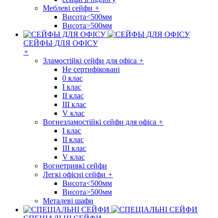
Меблеві сейфи
+
Висота<500мм
Висота>500мм
СЕЙФЫ ДЛЯ ОФІСУ
+
Зламостійкі сейфи для офіса
+
Не сертифіковані
0 клас
I клас
II клас
III клас
V клас
Вогнезламостійкі сейфи для офіса
+
I клас
II клас
III клас
V клас
Вогнетривкі сейфи
Легкі офісні сейфи
+
Висота<500мм
Висота>500мм
Металеві шафи