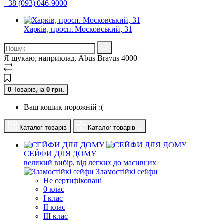
+38 (093) 046-9000
Харків, просп. Московський, 31
Я шукаю, наприклад,
Abus Bravus 4000
0
Товарів,
на
0
грн.
Ваш кошик порожній :(
Каталог товарів
Каталог товарів
СЕЙФИ ДЛЯ ДОМУ
великий вибір, від легких до масивних
Зламостійкі сейфи
Не сертифіковані
0 клас
I клас
II клас
III клас