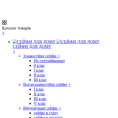
Каталог товарів
×
СЕЙФИ ДЛЯ ДОМУ
+
Зламостійкі сейфи
+
Не сертифіковані
0 клас
I клас
II клас
III клас
Вогнезламостійкі сейфи
+
I клас
II клас
III клас
V клас
Вбудовувані сейфи
+
сейфи в стіну
сейфи в підлогу