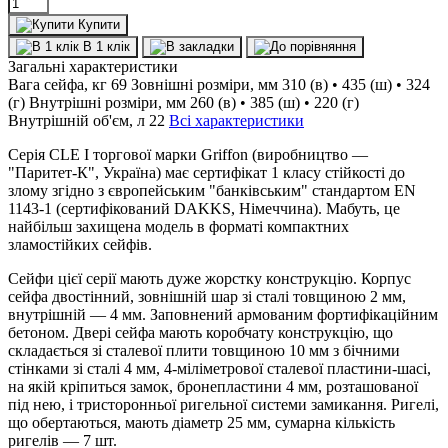
Купити
В 1 клік
Загальні характеристики
Вага сейфа, кг
69
Зовнішні розміри, мм
310 (в) • 435 (ш) • 324
(г)
Внутрішні розміри, мм
260 (в) • 385 (ш) • 220 (г)
Внутрішній об'єм, л
22
Всі характеристики
Серія CLE I торгової марки Griffon (виробництво —
"Паритет-К", Україна) має сертифікат 1 класу стійкості до
злому згідно з європейським "банківським" стандартом EN
1143-1 (сертифікований DAKKS, Німеччина). Мабуть, це
найбільш захищена модель в форматі компактних
зламостійких сейфів.
Сейфи цієї серії мають дуже жорстку конструкцію. Корпус
сейфа двостінний, зовнішній шар зі сталі товщиною 2 мм,
внутрішній — 4 мм. Заповнений армованим фортифікаційним
бетоном. Двері сейфа мають коробчату конструкцію, що
складається зі сталевої плити товщиною 10 мм з бічними
стінками зі сталі 4 мм, 4-міліметрової сталевої пластини-шасі,
на якій кріпиться замок, бронепластини 4 мм, розташованої
під нею, і тристоронньої ригельної системи замикання. Ригелі,
що обертаються, мають діаметр 25 мм, сумарна кількість
ригелів — 7 шт.