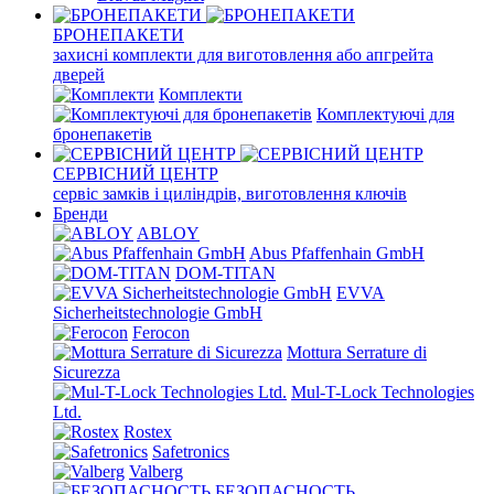
БРОНЕПАКЕТИ
захисні комплекти для виготовлення або апгрейта
дверей
Комплекти
Комплектуючі для
бронепакетів
СЕРВІСНИЙ ЦЕНТР
сервіс замків і циліндрів, виготовлення ключів
Бренди
ABLOY
Abus Pfaffenhain GmbH
DOM-TITAN
EVVA
Sicherheitstechnologie GmbH
Ferocon
Mottura Serrature di
Sicurezza
Mul-T-Lock Technologies
Ltd.
Rostex
Safetronics
Valberg
БЕЗОПАСНОСТЬ