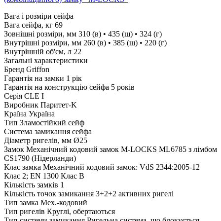
Вага і розміри сейфа
Вага сейфа, кг
69
Зовнішні розміри, мм
310 (в) • 435 (ш) • 324 (г)
Внутрішні розміри, мм
260 (в) • 385 (ш) • 220 (г)
Внутрішній об'єм, л
22
Загальні характеристики
Бренд
Griffon
Гарантія на замки
1 рік
Гарантія на конструкцію сейфа
5 років
Серія
CLE I
Виробник
Паритет-K
Країна
Україна
Тип
Зламостійкий сейф
Система замикання сейфа
Діаметр ригелів, мм
Ø25
Замок
Механічний кодовий замок M-LOCKS ML6785 з лімбом
CS1790 (Нідерланди)
Клас замка
Механічний кодовий замок: VdS 2344:2005-12
Клас 2; EN 1300 Клас B
Кількість замків
1
Кількість точок замикання
3+2+2 активних ригелі
Тип замка
Мех.-кодовий
Тип ригелів
Круглі, обертаються
Тип системи замикання
Ригельна система, що блокується