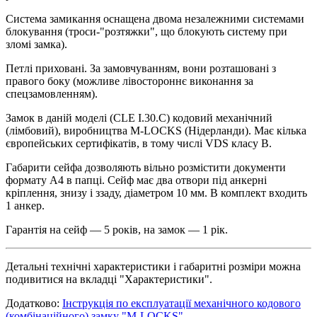
Система замикання оснащена двома незалежними системами
блокування (троси-"розтяжки", що блокують систему при
зломі замка).
Петлі приховані. За замовчуванням, вони розташовані з
правого боку (можливе лівостороннє виконання за
спецзамовленням).
Замок в даній моделі (CLE I.30.C) кодовий механічний
(лімбовий), виробництва M-LOCKS (Нідерланди). Має кілька
європейських сертифікатів, в тому числі VDS класу B.
Габарити сейфа дозволяють вільно розмістити документи
формату А4 в папці. Сейф має два отвори під анкерні
кріплення, знизу і ззаду, діаметром 10 мм. В комплект входить
1 анкер.
Гарантія на сейф — 5 років, на замок — 1 рік.
Детальні технічні характеристики і габаритні розміри можна
подивитися на вкладці "Характеристики".
Додатково:
Інструкція по експлуатації механічного кодового
(комбінаційного) замку "M-LOCKS"