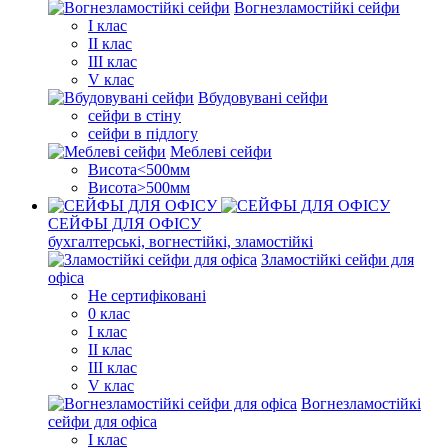
Вогнезламостійкі сейфи
I клас
II клас
III клас
V клас
Вбудовувані сейфи
сейфи в стіну
сейфи в підлогу
Меблеві сейфи
Висота<500мм
Висота>500мм
СЕЙФЫ ДЛЯ ОФІСУ
бухгалтерські, вогнестійкі, зламостійкі
Зламостійкі сейфи для
офіса
Не сертифіковані
0 клас
I клас
II клас
III клас
V клас
Вогнезламостійкі
сейфи для офіса
I клас