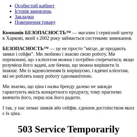
Особистий кабінет
Історія замовлень
Закладки
Повернення товару
Компанія БЕЗОПАСНОСТЬ™
— магазин і сервісний центр
в Харкові, який з 2002 року займається системами замикання.
БЕЗОПАСНОСТЬ™
— це не просто "місце, де продають
замки і сейфи". Ми любимо і знаємо свою роботу. Ми
переконані, що з клієнтом можна і потрібно сперечатися, якщо
розумієш його задачі, але бачиш, що можна вирішити їх
інакше. Ми із задоволенням їх вирішуємо, і вдячні клієнтам,
які не роблять нашу роботу одноманітною.
Ми знаємо, що ціна і назва бренду далеко не завжди
гарантують якість конкретного продукту, тому прагнемо
вивчити його, перш ніж його радити.
І так, у нас немає замків або сейфів, єдиним достоїнством яких
є їх ціна.