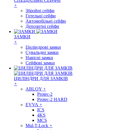
СПЕЦІАЛЬНІ СЕЙФИ
+
Збройні сейфи
Готельні сейфи
Автомобільні сейфи
Депозитні сейфи
ЗАМКИ
+
Циліндрові замки
Сувальдні замки
Навісні замки
Сейфові замки
ЦИЛІНДРИ ДЛЯ ЗАМКІВ
+
ABLOY
+
Protec-2
Protec-2 HARD
EVVA
+
ICS
4KS
MCS
Mul-T-Lock
+