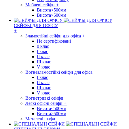
Меблеві сейфи
+
Висота<500мм
Висота>500мм
СЕЙФЫ ДЛЯ ОФІСУ
+
Зламостійкі сейфи для офіса
+
Не сертифіковані
0 клас
I клас
II клас
III клас
V клас
Вогнезламостійкі сейфи для офіса
+
I клас
II клас
III клас
V клас
Вогнетривкі сейфи
Легкі офісні сейфи
+
Висота<500мм
Висота>500мм
Металеві шафи