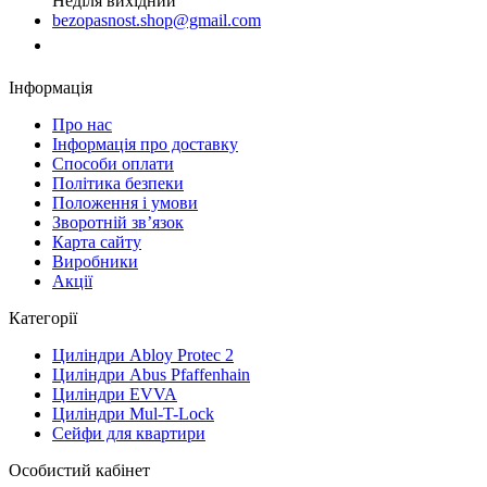
Неділя вихідний
bezopasnost.shop@gmail.com
Замовити дзвінок
Інформація
Про нас
Iнформація про доставку
Способи оплати
Політика безпеки
Положення і умови
Зворотній зв’язок
Карта сайту
Виробники
Акції
Категорії
Циліндри Abloy Protec 2
Циліндри Abus Pfaffenhain
Циліндри EVVA
Циліндри Mul-T-Lock
Сейфи для квартири
Особистий кабінет