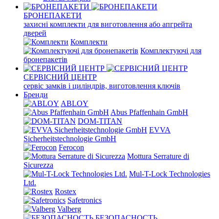
БРОНЕПАКЕТИ
захисні комплекти для виготовлення або апгрейта
дверей
Комплекти
Комплектуючі для
бронепакетів
СЕРВІСНИЙ ЦЕНТР
сервіс замків і циліндрів, виготовлення ключів
Бренди
ABLOY
Abus Pfaffenhain GmbH
DOM-TITAN
EVVA
Sicherheitstechnologie GmbH
Ferocon
Mottura Serrature di
Sicurezza
Mul-T-Lock Technologies
Ltd.
Rostex
Safetronics
Valberg
БЕЗОПАСНОСТЬ