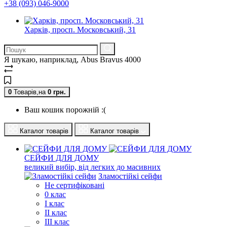
+38 (093) 046-9000
Харків, просп. Московський, 31
Я шукаю, наприклад,
Abus Bravus 4000
0
Товарів,
на
0
грн.
Ваш кошик порожній :(
Каталог товарів
Каталог товарів
СЕЙФИ ДЛЯ ДОМУ
великий вибір, від легких до масивних
Зламостійкі сейфи
Не сертифіковані
0 клас
I клас
II клас
III клас