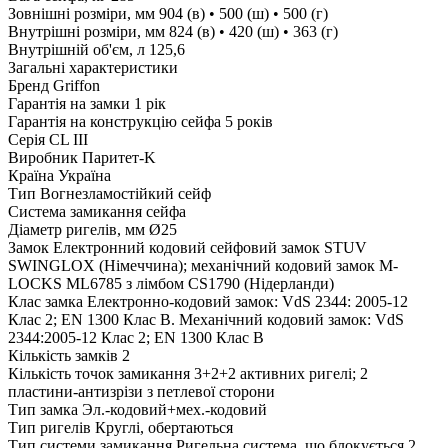
Зовнішні розміри, мм
904 (в) • 500 (ш) • 500 (г)
Внутрішні розміри, мм
824 (в) • 420 (ш) • 363 (г)
Внутрішній об'єм, л
125,6
Загальні характеристики
Бренд
Griffon
Гарантія на замки
1 рік
Гарантія на конструкцію сейфа
5 років
Серія
CL III
Виробник
Паритет-K
Країна
Україна
Тип
Вогнезламостійкий сейф
Система замикання сейфа
Діаметр ригелів, мм
Ø25
Замок
Електронний кодовий сейфовий замок STUV
SWINGLOX (Німеччина); механічний кодовий замок M-
LOCKS ML6785 з лімбом CS1790 (Нідерланди)
Клас замка
Електронно-кодовий замок: VdS 2344: 2005-12
Клас 2; EN 1300 Клас B. Механічний кодовий замок: VdS
2344:2005-12 Клас 2; EN 1300 Клас B
Кількість замків
2
Кількість точок замикання
3+2+2 активних ригелі; 2
пластини-антизрізи з петлевої сторони
Тип замка
Эл.-кодовий+мех.-кодовий
Тип ригелів
Круглі, обертаються
Тип системи замикання
Ригельна система, що блокується 2