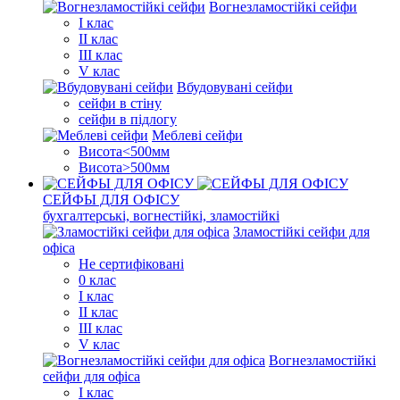
Вогнезламостійкі сейфи
I клас
II клас
III клас
V клас
Вбудовувані сейфи
сейфи в стіну
сейфи в підлогу
Меблеві сейфи
Висота<500мм
Висота>500мм
СЕЙФЫ ДЛЯ ОФІСУ
бухгалтерські, вогнестійкі, зламостійкі
Зламостійкі сейфи для
офіса
Не сертифіковані
0 клас
I клас
II клас
III клас
V клас
Вогнезламостійкі
сейфи для офіса
I клас