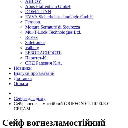
ABLOY
Abus Pfaffenhain GmbH
DOM-TITAN
EVVA Sicherheitstechnologie GmbH
Ferocon
Mottura Serrature di Sicurezza
Mul-T-Lock Technologies Ltd.
Rostex
Safetronics
Valberg
БЕЗОПАСНОСТЬ
Паритет-K
СПД Радевич К.А.
Новинки
Відгуки про магазин
Доставка
Оплата
Сейфи для дому
Сейф вогнезламостійкий GRIFFON CL III.90.E.C
CREAM
Сейф вогнезламостійкий