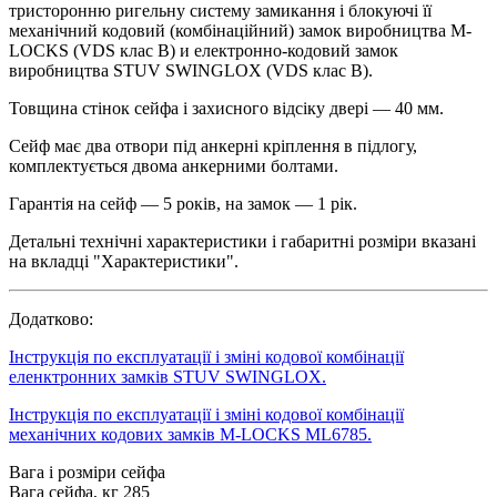
тристоронню ригельну систему замикання і блокуючі її
механічний кодовий (комбінаційний) замок виробництва M-
LOCKS (VDS клас B) и електронно-кодовий замок
виробництва STUV SWINGLOX (VDS клас B).
Товщина стінок сейфа і захисного відсіку двері — 40 мм.
Сейф має два отвори під анкерні кріплення в підлогу,
комплектується двома анкерними болтами.
Гарантія на сейф — 5 років, на замок — 1 рік.
Детальні технічні характеристики і габаритні розміри вказані
на вкладці "Характеристики".
Додатково:
Інструкція по експлуатації і зміні кодової комбінації
еленктронних замків STUV SWINGLOX.
Інструкція по експлуатації і зміні кодової комбінації
механічних кодових замків M-LOCKS ML6785.
Вага і розміри сейфа
Вага сейфа, кг
285