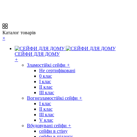
Каталог товарів
×
СЕЙФИ ДЛЯ ДОМУ
+
Зламостійкі сейфи
+
Не сертифіковані
0 клас
I клас
II клас
III клас
Вогнезламостійкі сейфи
+
I клас
II клас
III клас
V клас
Вбудовувані сейфи
+
сейфи в стіну
сейфи в підлогу