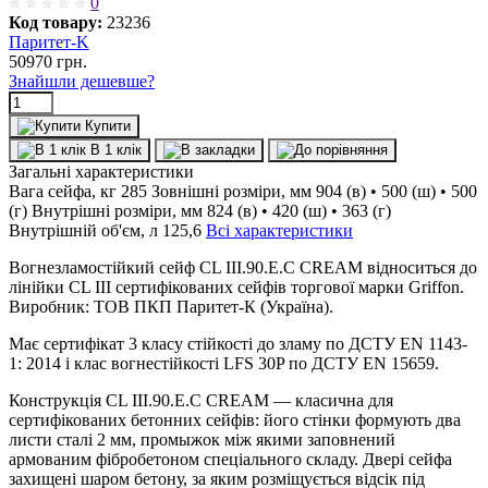
0
Код товару:
23236
Паритет-K
50970
грн.
Знайшли дешевше?
Купити
В 1 клік
Загальні характеристики
Вага сейфа, кг
285
Зовнішні розміри, мм
904 (в) • 500 (ш) • 500
(г)
Внутрішні розміри, мм
824 (в) • 420 (ш) • 363 (г)
Внутрішній об'єм, л
125,6
Всі характеристики
Вогнезламостійкий сейф CL III.90.E.C CREAM відноситься до
лінійки CL III сертифікованих сейфів торгової марки Griffon.
Виробник: ТОВ ПКП Паритет-К (Україна).
Має сертифікат 3 класу стійкості до зламу по ДСТУ EN 1143-
1: 2014 і клас вогнестійкості LFS 30P по ДСТУ EN 15659.
Конструкція CL III.90.E.C CREAM — класична для
сертифікованих бетонних сейфів: його стінки формують два
листи сталі 2 мм, промыжок між якими заповнений
армованим фібробетоном спеціального складу. Двері сейфа
захищені шаром бетону, за яким розміщується відсік під