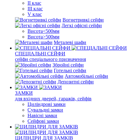
II клас
III клас
V клас
Вогнетривкі сейфи
Легкі офісні сейфи
Висота<500мм
Висота>500мм
Металеві шафи
СПЕЦІАЛЬНІ СЕЙФИ
сейфи спеціального призначення
Збройні сейфи
Готельні сейфи
Автомобільні сейфи
Депозитні сейфи
ЗАМКИ
для вхідних дверей, гаражів, сейфів
Циліндрові замки
Сувальдні замки
Навісні замки
Сейфові замки
ЦИЛІНДРИ ДЛЯ ЗАМКІВ