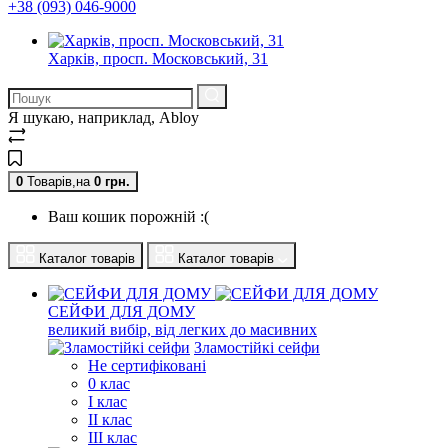
+38 (093) 046-9000
Харків, просп. Московський, 31
Я шукаю, наприклад,
Abloy
0
Товарів,
на
0
грн.
Ваш кошик порожній :(
Каталог товарів
Каталог товарів
СЕЙФИ ДЛЯ ДОМУ
великий вибір, від легких до масивних
Зламостійкі сейфи
Не сертифіковані
0 клас
I клас
II клас
III клас