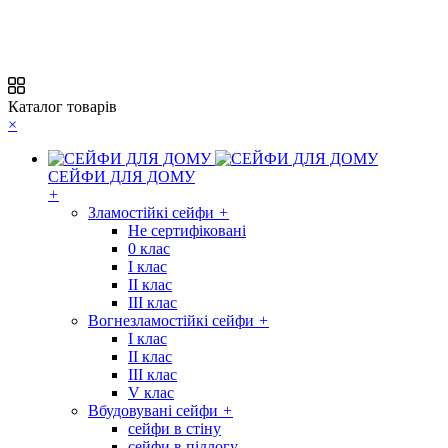
Каталог товарів
×
СЕЙФИ ДЛЯ ДОМУ
+
Зламостійкі сейфи
+
Не сертифіковані
0 клас
I клас
II клас
III клас
Вогнезламостійкі сейфи
+
I клас
II клас
III клас
V клас
Вбудовувані сейфи
+
сейфи в стіну
сейфи в підлогу