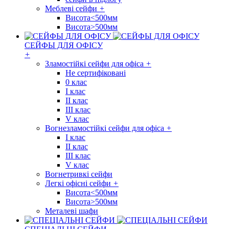
Меблеві сейфи
+
Висота<500мм
Висота>500мм
СЕЙФЫ ДЛЯ ОФІСУ
+
Зламостійкі сейфи для офіса
+
Не сертифіковані
0 клас
I клас
II клас
III клас
V клас
Вогнезламостійкі сейфи для офіса
+
I клас
II клас
III клас
V клас
Вогнетривкі сейфи
Легкі офісні сейфи
+
Висота<500мм
Висота>500мм
Металеві шафи