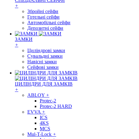
СПЕЦІАЛЬНІ СЕЙФИ
+
Збройні сейфи
Готельні сейфи
Автомобільні сейфи
Депозитні сейфи
ЗАМКИ
+
Циліндрові замки
Сувальдні замки
Навісні замки
Сейфові замки
ЦИЛІНДРИ ДЛЯ ЗАМКІВ
+
ABLOY
+
Protec-2
Protec-2 HARD
EVVA
+
ICS
4KS
MCS
Mul-T-Lock
+