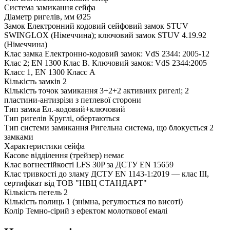
Система замикання сейфа
Діаметр ригелів, мм
Ø25
Замок
Електронний кодовий сейфовий замок STUV
SWINGLOX (Німеччина); ключовий замок STUV 4.19.92
(Німеччина)
Клас замка
Електронно-кодовий замок: VdS 2344: 2005-12
Клас 2; EN 1300 Клас B. Ключовий замок: VdS 2344:2005
Класс 1, EN 1300 Класс А
Кількість замків
2
Кількість точок замикання
3+2+2 активних ригелі; 2
пластини-антизрізи з петлевої сторони
Тип замка
Ел.-кодовий+ключовий
Тип ригелів
Круглі, обертаються
Тип системи замикання
Ригельна система, що блокується 2
замками
Характеристики сейфа
Касове відділення (трейзер)
немає
Клас вогнестійкості
LFS 30P за ДСТУ EN 15659
Клас тривкості до зламу
ДСТУ EN 1143-1:2019 — клас III,
сертифікат від ТОВ "НВЦ СТАНДАРТ"
Кількість петель
2
Кількість полиць
1 (знімна, регулюється по висоті)
Колір
Темно-сірий з ефектом молоткової емалі