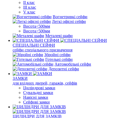
II клас
III клас
V клас
Вогнетривкі сейфи
Легкі офісні сейфи
Висота<500мм
Висота>500мм
Металеві шафи
СПЕЦІАЛЬНІ СЕЙФИ
сейфи спеціального призначення
Збройні сейфи
Готельні сейфи
Автомобільні сейфи
Депозитні сейфи
ЗАМКИ
для вхідних дверей, гаражів, сейфів
Циліндрові замки
Сувальдні замки
Навісні замки
Сейфові замки
ЦИЛІНДРИ ДЛЯ ЗАМКІВ