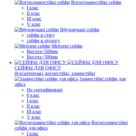
Вогнезламостійкі сейфи
I клас
II клас
III клас
V клас
Вбудовувані сейфи
сейфи в стіну
сейфи в підлогу
Меблеві сейфи
Висота<500мм
Висота>500мм
СЕЙФЫ ДЛЯ ОФІСУ
бухгалтерські, вогнестійкі, зламостійкі
Зламостійкі сейфи для
офіса
Не сертифіковані
0 клас
I клас
II клас
III клас
V клас
Вогнезламостійкі
сейфи для офіса
I клас