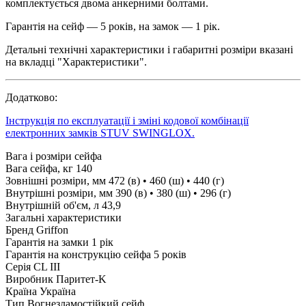
комплектується двома анкерними болтами.
Гарантія на сейф — 5 років, на замок — 1 рік.
Детальні технічні характеристики і габаритні розміри вказані
на вкладці "Характеристики".
Додатково:
Інструкція по експлуатації і зміні кодової комбінації
електронних замків STUV SWINGLOX.
Вага і розміри сейфа
Вага сейфа, кг
140
Зовнішні розміри, мм
472 (в) • 460 (ш) • 440 (г)
Внутрішні розміри, мм
390 (в) • 380 (ш) • 296 (г)
Внутрішній об'єм, л
43,9
Загальні характеристики
Бренд
Griffon
Гарантія на замки
1 рік
Гарантія на конструкцію сейфа
5 років
Серія
CL III
Виробник
Паритет-K
Країна
Україна
Тип
Вогнезламостійкий сейф