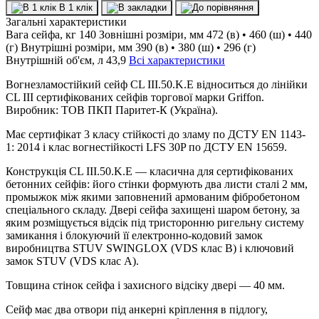
В 1 клік
Загальні характеристики
Вага сейфа, кг
140
Зовнішні розміри, мм
472 (в) • 460 (ш) • 440
(г)
Внутрішні розміри, мм
390 (в) • 380 (ш) • 296 (г)
Внутрішній об'єм, л
43,9
Всі характеристики
Вогнезламостійкий сейф CL III.50.K.E відноситься до лінійки
CL III сертифікованих сейфів торгової марки Griffon.
Виробник: ТОВ ПКП Паритет-К (Україна).
Має сертифікат 3 класу стійкості до зламу по ДСТУ EN 1143-
1: 2014 і клас вогнестійкості LFS 30P по ДСТУ EN 15659.
Конструкція CL III.50.K.E — класична для сертифікованих
бетонних сейфів: його стінки формують два листи сталі 2 мм,
промыжок між якими заповнений армованим фібробетоном
спеціального складу. Двері сейфа захищені шаром бетону, за
яким розміщується відсік під тристоронню ригельну систему
замикання і блокуючий її електронно-кодовий замок
виробництва STUV SWINGLOX (VDS клас B) і ключовий
замок STUV (VDS клас A).
Товщина стінок сейфа і захисного відсіку двері — 40 мм.
Сейф має два отвори під анкерні кріплення в підлогу,