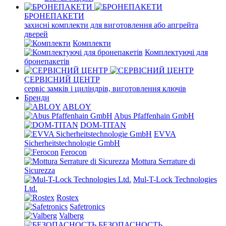
БРОНЕПАКЕТИ
захисні комплекти для виготовлення або апгрейта
дверей
Комплекти
Комплектуючі для
бронепакетів
СЕРВІСНИЙ ЦЕНТР
сервіс замків і циліндрів, виготовлення ключів
Бренди
ABLOY
Abus Pfaffenhain GmbH
DOM-TITAN
EVVA
Sicherheitstechnologie GmbH
Ferocon
Mottura Serrature di
Sicurezza
Mul-T-Lock Technologies
Ltd.
Rostex
Safetronics
Valberg
БЕЗОПАСНОСТЬ