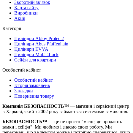
Зворотній зв’язок
Карта сайту
Виробники
Акції
Категорії
Циліндри Abloy Protec 2
Циліндри Abus Pfaffenhain
Циліндри EVVA
Циліндри Mul-T-Lock
Сейфи для квартири
Особистий кабінет
Особистий кабінет
Історія замовлень
Закладки
Повернення товару
Компанія БЕЗОПАСНОСТЬ™
— магазин і сервісний центр
в Харкові, який з 2002 року займається системами замикання.
БЕЗОПАСНОСТЬ™
— це не просто "місце, де продають
замки і сейфи". Ми любимо і знаємо свою роботу. Ми
переконані, що з клієнтом можна і потрібно сперечатися, якщо