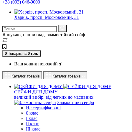
+38 (093) 046-9000
Харків, просп. Московський, 31
Я шукаю, наприклад,
зламостійкий сейф
0
Товарів,
на
0
грн.
Ваш кошик порожній :(
Каталог товарів
Каталог товарів
СЕЙФИ ДЛЯ ДОМУ
великий вибір, від легких до масивних
Зламостійкі сейфи
Не сертифіковані
0 клас
I клас
II клас
III клас