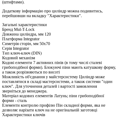
(штифтами).
Додаткову інформацію про циліндр можна подивитись,
перейшовши на вкладку "Характеристики".
Загальні характеристики
Бренд
Mul-T-Lock
Довжина циліндра, мм
120
Платформа
Integrator
Симетрія сторін, мм
50x70
Серія
Integrator
Тип
ключ-ключ (DIN)
Кодовий механізм
Кодові елементи
7 активних пінів (в тому числі сталеві
грибоподібної форми). Блокуючі піни мають катушкову форму,
а також розрізняються по висоті
Можливість об'єднання у майстерсистему
Циліндр може
поставлятися в складі мастерсистеми, а також системи "один
ключ". Для уточнення деталей і вартості замовлення
зверніться до менеджера.
Матеріал кодових елементів
Латунь; піни грибоподібної
форми - сталь
Елементи контролю профілю
Пін складної форми, яка не
дозволяє нарізати ключ на не оригінальній заготовці
Характеристики ключів