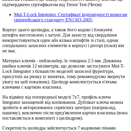
підтверджено сертифікатом від Tresor Test (Чехія):
Mul-T-Lock Integrator. Сертифікат відповідності вимогам
європейського стандарту EN1303-2005
.
Корпус цього циліндра, а також його кодові і блокуючі
штифти виготовлені з латуні. Для захисту від свердління
використовуються один або кілька штифтів зі сталі, однак
спеціальних захисних елементів в корпусі і роторі (плазі) він
не має.
Матеріал ключів - нейзильбер, їх товщина 2.5 мм. Довжина
шийки ключів 12 міліметрів, що дозволяє застосувати Mul-T-
Lock Integrator з більшістю моделей захисної фурнітури,
присутніх на ринку (є винятки, тому рекомендуємо звернути
увагу на цей показник). Циліндр комплектується п'ятьма
ключами c карткою власника.
На відміну від попередньої моделі 7х7, профіль ключа
Integrator захищений від копіювання. Дублікат ключа можна
зробити в авторизованих сервісних центрах (наприклад,
нашому), виключно після пред'явлення картки власника (вона
поставляється в комплекті з циліндром).
Секретність циліндра забезпечується 7 кодовими пінами