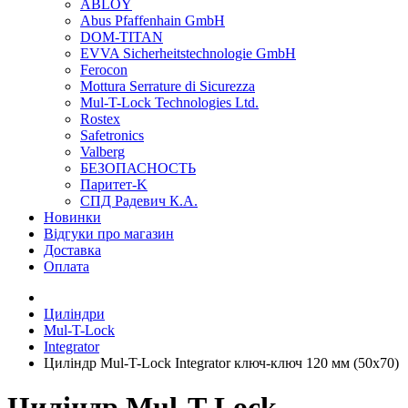
ABLOY
Abus Pfaffenhain GmbH
DOM-TITAN
EVVA Sicherheitstechnologie GmbH
Ferocon
Mottura Serrature di Sicurezza
Mul-T-Lock Technologies Ltd.
Rostex
Safetronics
Valberg
БЕЗОПАСНОСТЬ
Паритет-K
СПД Радевич К.А.
Новинки
Відгуки про магазин
Доставка
Оплата
Циліндри
Mul-T-Lock
Integrator
Циліндр Mul-T-Lock Integrator ключ-ключ 120 мм (50x70)
Циліндр Mul-T-Lock