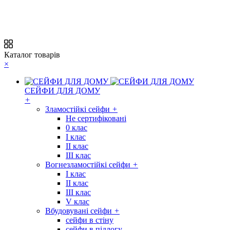
Каталог товарів
×
СЕЙФИ ДЛЯ ДОМУ
+
Зламостійкі сейфи
+
Не сертифіковані
0 клас
I клас
II клас
III клас
Вогнезламостійкі сейфи
+
I клас
II клас
III клас
V клас
Вбудовувані сейфи
+
сейфи в стіну
сейфи в підлогу