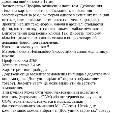
Довжина шийки ключа
12 мм
Захист ключа
Профіль захищений патентом. Дублювання
тільки за карткою власника. Складність копіювання
забезпечується за рахунок форми одного з активних пінів (він
не є кодовим, оскільки не змінюється в межах профілю).
Зробити нарізку такої форми, маючи в арсеналі стандартні
фрези, що застосовуються ключниками, майже неможливо.
Виготовлення додаткових ключів
Так. Вибрати потрібну
кількість додаткових ключів можна в опціях товару, або в
довільній формі, при замовленні.
Ключів за замовчуванням
5
Матеріал ключа
Нейзильбер (зносостійкий сплав міді, цинку,
нікелю)
Профіль ключа
376P
Товщина ключа
2,4 мм
Характеристики циліндра
Додаткові опції
Можливе замовлення циліндра з додатковими
опціями (див. "Доступні варіанти" поряд з зображеннями
товару). Зверніть увагу, це може вплинути на вартість
замовлення.
Тип кулачка
Може бути укомплектований стандартним
кулачком (маркування CAM) або шестернею (маркування
CGW; вона використовується в моделях замків
багатостороннього замикання Mul-T-Lock). Необхідну
комплектацію можна вибрати в "Доступних варіантах" товару