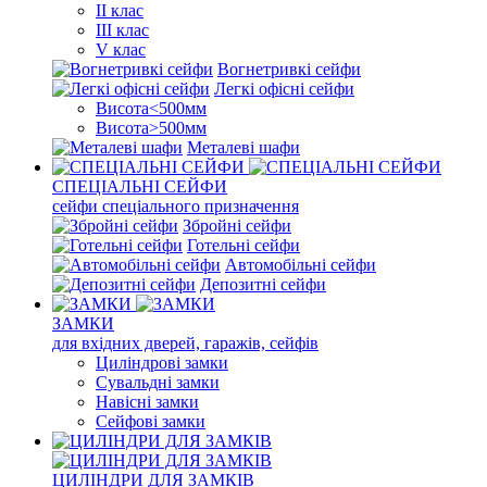
II клас
III клас
V клас
Вогнетривкі сейфи
Легкі офісні сейфи
Висота<500мм
Висота>500мм
Металеві шафи
СПЕЦІАЛЬНІ СЕЙФИ
сейфи спеціального призначення
Збройні сейфи
Готельні сейфи
Автомобільні сейфи
Депозитні сейфи
ЗАМКИ
для вхідних дверей, гаражів, сейфів
Циліндрові замки
Сувальдні замки
Навісні замки
Сейфові замки
ЦИЛІНДРИ ДЛЯ ЗАМКІВ