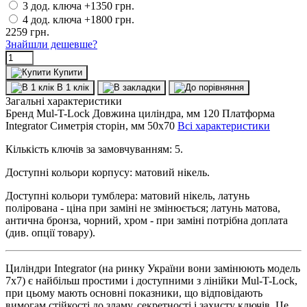
3 дод. ключа
+1350 грн.
4 дод. ключа
+1800 грн.
2259
грн.
Знайшли дешевше?
Купити
В 1 клік
Загальні характеристики
Бренд
Mul-T-Lock
Довжина циліндра, мм
120
Платформа
Integrator
Симетрія сторін, мм
50x70
Всі характеристики
Кількість ключів за замовчуванням: 5.
Доступні кольори корпусу: матовий нікель.
Доступні кольори тумблера: матовий нікель, латунь
полірована - ціна при заміні не змінюється; латунь матова,
антична бронза, чорний, хром - при заміні потрібна доплата
(див. опції товару).
Циліндри Integrator (на ринку України вони замінюють модель
7х7) є найбільш простими і доступними з лінійки Mul-T-Lock,
при цьому мають основні показники, що відповідають
вимогам стійкості до зламу, секретності і захисту ключів. Це