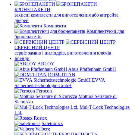
БРОНЕПАКЕТИ
захисні комплекти для виготовлення або апгрейта
дверей
Комплекти
Комплектуючі для
бронепакетів
СЕРВІСНИЙ ЦЕНТР
сервіс замків і циліндрів, виготовлення ключів
Бренди
ABLOY
Abus Pfaffenhain GmbH
DOM-TITAN
EVVA
Sicherheitstechnologie GmbH
Ferocon
Mottura Serrature di
Sicurezza
Mul-T-Lock Technologies
Ltd.
Rostex
Safetronics
Valberg
БЕЗОПАСНОСТЬ