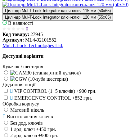
Циліндр Mul-T-Lock Integrator ключ-ключ 115 мм (50x65)
Циліндр Mul-T-Lock Integrator ключ-ключ 120 мм (55x65)
В наявності
0
Код товару:
27945
Артикул:
ML4-92101552
Mul-T-Lock Technologies Ltd.
Доступні варіанти
Кулачок / шестерня
Додаткові опції
VIP CONTROL (1+5 ключів)
+900 грн.
EMERGENCY CONTROL
+852 грн.
Обробка корпусу
Матовий нікель
Виготовлення ключів
Без дод. ключів
1 дод. ключ
+450 грн.
2 дод. ключа
+900 грн.