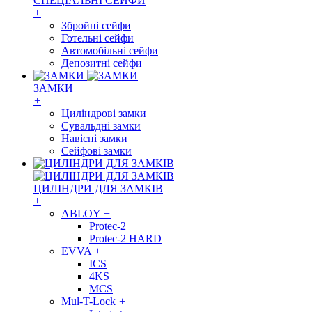
СПЕЦІАЛЬНІ СЕЙФИ
+
Збройні сейфи
Готельні сейфи
Автомобільні сейфи
Депозитні сейфи
ЗАМКИ
+
Циліндрові замки
Сувальдні замки
Навісні замки
Сейфові замки
ЦИЛІНДРИ ДЛЯ ЗАМКІВ
+
ABLOY
+
Protec-2
Protec-2 HARD
EVVA
+
ICS
4KS
MCS
Mul-T-Lock
+