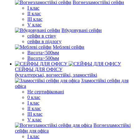
Вогнезламостійкі сейфи
I клас
II клас
III клас
V клас
Вбудовувані сейфи
сейфи в стіну
сейфи в підлогу
Меблеві сейфи
Висота<500мм
Висота>500мм
СЕЙФЫ ДЛЯ ОФІСУ
бухгалтерські, вогнестійкі, зламостійкі
Зламостійкі сейфи для
офіса
Не сертифіковані
0 клас
I клас
II клас
III клас
V клас
Вогнезламостійкі
сейфи для офіса
I клас