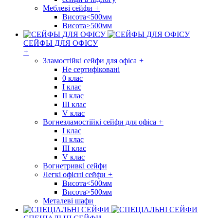
Меблеві сейфи
+
Висота<500мм
Висота>500мм
СЕЙФЫ ДЛЯ ОФІСУ
+
Зламостійкі сейфи для офіса
+
Не сертифіковані
0 клас
I клас
II клас
III клас
V клас
Вогнезламостійкі сейфи для офіса
+
I клас
II клас
III клас
V клас
Вогнетривкі сейфи
Легкі офісні сейфи
+
Висота<500мм
Висота>500мм
Металеві шафи