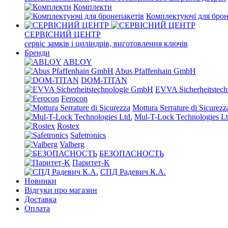
Комплекти
Комплектуючі для брон
СЕРВІСНИЙ ЦЕНТР
сервіс замків і циліндрів, виготовлення ключів
Бренди
ABLOY
Abus Pfaffenhain GmbH
DOM-TITAN
EVVA Sicherheitstec
Ferocon
Mottura Serrature di Sicurezz
Mul-T-Lock Technologies Lt
Rostex
Safetronics
Valberg
БЕЗОПАСНОСТЬ
Паритет-K
СПД Радевич К.А.
Новинки
Відгуки про магазин
Доставка
Оплата