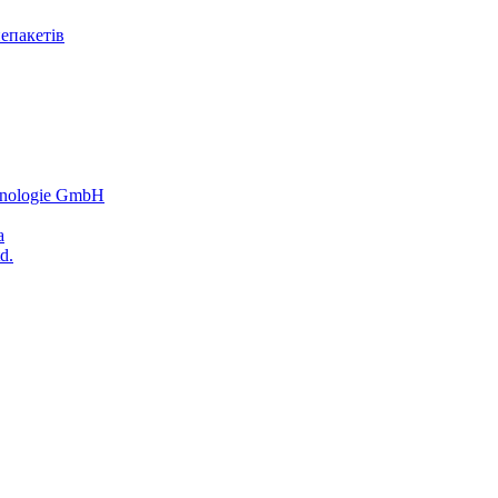
епакетів
hnologie GmbH
a
d.