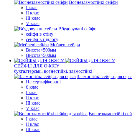
Вогнезламостійкі сейфи
I клас
II клас
III клас
V клас
Вбудовувані сейфи
сейфи в стіну
сейфи в підлогу
Меблеві сейфи
Висота<500мм
Висота>500мм
СЕЙФЫ ДЛЯ ОФІСУ
бухгалтерські, вогнестійкі, зламостійкі
Зламостійкі сейфи для офіс
Не сертифіковані
0 клас
I клас
II клас
III клас
V клас
Вогнезламостійкі сей
I клас
II клас
III клас