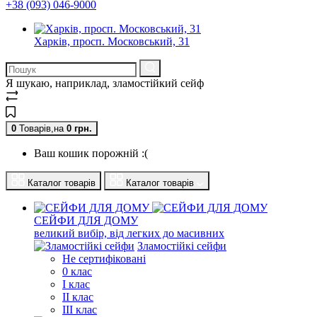
+38 (093) 046-9000
Харків, просп. Московський, 31
Я шукаю, наприклад,
зламостійкий сейф
0
Товарів,
на
0
грн.
Ваш кошик порожній :(
Каталог товарів
Каталог товарів
СЕЙФИ ДЛЯ ДОМУ
великий вибір, від легких до масивних
Зламостійкі сейфи
Не сертифіковані
0 клас
I клас
II клас
III клас