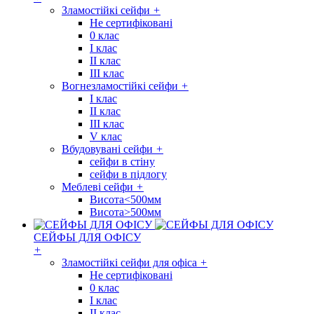
Зламостійкі сейфи
+
Не сертифіковані
0 клас
I клас
II клас
III клас
Вогнезламостійкі сейфи
+
I клас
II клас
III клас
V клас
Вбудовувані сейфи
+
сейфи в стіну
сейфи в підлогу
Меблеві сейфи
+
Висота<500мм
Висота>500мм
СЕЙФЫ ДЛЯ ОФІСУ
+
Зламостійкі сейфи для офіса
+
Не сертифіковані
0 клас
I клас
II клас