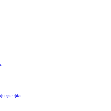
а
фи для офіса