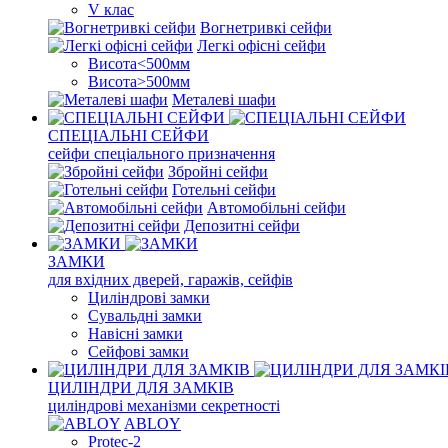
V клас
Вогнетривкі сейфи
Легкі офісні сейфи
Висота<500мм
Висота>500мм
Металеві шафи
СПЕЦІАЛЬНІ СЕЙФИ
сейфи спеціального призначення
Збройні сейфи
Готельні сейфи
Автомобільні сейфи
Депозитні сейфи
ЗАМКИ
для вхідних дверей, гаражів, сейфів
Циліндрові замки
Сувальдні замки
Навісні замки
Сейфові замки
ЦИЛІНДРИ ДЛЯ ЗАМКІВ
циліндрові механізми секретності
ABLOY
Protec-2