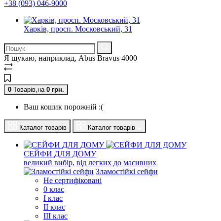
+38 (093) 046-9000
Харків, просп. Московський, 31
Я шукаю, наприклад,
Abus Bravus 4000
0
Товарів,
на
0
грн.
Ваш кошик порожній :(
Каталог товарів
Каталог товарів
СЕЙФИ ДЛЯ ДОМУ
великий вибір, від легких до масивних
Зламостійкі сейфи
Не сертифіковані
0 клас
I клас
II клас
III клас