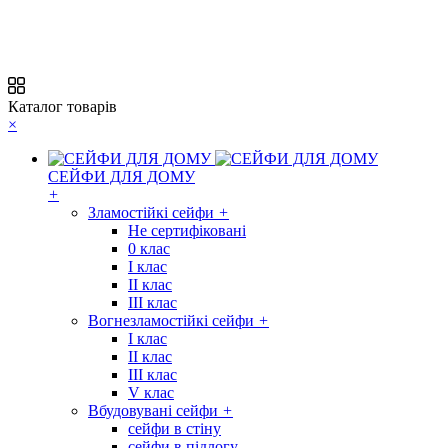
Каталог товарів
×
СЕЙФИ ДЛЯ ДОМУ
+
Зламостійкі сейфи
+
Не сертифіковані
0 клас
I клас
II клас
III клас
Вогнезламостійкі сейфи
+
I клас
II клас
III клас
V клас
Вбудовувані сейфи
+
сейфи в стіну
сейфи в підлогу