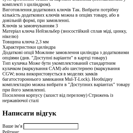
комплекті з циліндром).
Виготовлення додаткових ключів
Так. Вибрати потрібну
кількість додаткових ключів можна в опціях товару, або в
довільній формі, при замовленні.
Ключів за замовчуванням
3
Матеріал ключа
Нейзильбер (зносостійкий сплав міді, цинку,
нікелю)
Товщина ключа
2,3 мм
Характеристики циліндра
Додаткові опції
Можливе замовлення циліндра з додатковими
опціями (див. "Доступні варіанти" в картці товару)
Тип кулачка
Може бути укомплектований стандартним
кулачком (маркування CAM) або шестернею (маркування
CGW; вона використовується в моделях замків
багатостороннього замикання Mul-T-Lock). Необхідну
комплектацію можна вибрати в "Доступних варіантах" товару
при його замовленні.
Посилення корпусу (захист від перелому)
Стрижень із
нержавіючої сталі
Написати відгук
Ваше ім’я
Рейтинг