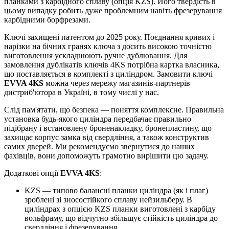
планками з карбідного сплаву (опція KZS). Його твердість в
цьому випадку робить дуже проблемним навіть фрезерування
карбідними борфрезами.
Ключі захищені патентом до 2025 року. Поєднання кривих і
нарізки на бічних гранях ключа з досить високою точністю
виготовлення ускладнюють ручне дублювання. Для
замовлення дублікатів ключів 4KS потрібна картка власника,
що поставляється в комплекті з циліндром. Замовити ключі
EVVA 4KS
можна через мережу магазинів-партнерів
дистриб'ютора в Україні, в тому числі у нас.
Слід пам'ятати, що безпека — поняття комплексне. Правильна
установка будь-якого циліндра передбачає правильно
підібрану і встановлену броненакладку, бронепластину, що
захищає корпус замка від свердління, а також конструктив
самих дверей. Ми рекомендуємо звернутися до наших
фахівців, вони допоможуть грамотно вирішити цю задачу.
Додаткові опції
EVVA 4KS
:
KZS — типово балансні планки циліндра (як і плаг)
зроблені зі зносостійкого сплаву нейзильберу. В
циліндрах з опцією KZS планки виготовлені з карбіду
вольфраму, що відчутно збільшує стійкість циліндра до
свердління і фрезерування.