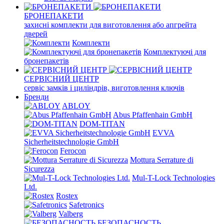
БРОНЕПАКЕТИ
захисні комплекти для виготовлення або апгрейта
дверей
Комплекти
Комплектуючі для
бронепакетів
СЕРВІСНИЙ ЦЕНТР
сервіс замків і циліндрів, виготовлення ключів
Бренди
ABLOY
Abus Pfaffenhain GmbH
DOM-TITAN
EVVA
Sicherheitstechnologie GmbH
Ferocon
Mottura Serrature di
Sicurezza
Mul-T-Lock Technologies
Ltd.
Rostex
Safetronics
Valberg
БЕЗОПАСНОСТЬ