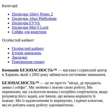
Категорії
Циліндри Abloy Protec 2
Циліндри Abus Pfaffenhain
Циліндри EVVA
Циліндри Mul-T-Lock
Сейфи для квартири
Особистий кабінет
Особистий кабінет
Історія замовлень
Закладки
Повернення товару
Компанія БЕЗОПАСНОСТЬ™
— магазин і сервісний центр
в Харкові, який з 2002 року займається системами замикання.
БЕЗОПАСНОСТЬ™
— це не просто "місце, де продають
замки і сейфи". Ми любимо і знаємо свою роботу. Ми
переконані, що з клієнтом можна і потрібно сперечатися, якщо
розумієш його задачі, але бачиш, що можна вирішити їх
інакше. Ми із задоволенням їх вирішуємо, і вдячні клієнтам,
які не роблять нашу роботу одноманітною.