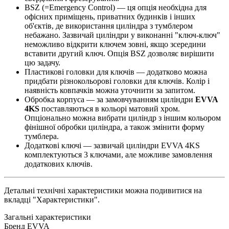
BSZ (=Emergency Control) — ця опція необхідна для
офісних приміщень, приватних будинків і інших
об'єктів, де використання циліндра з тумблером
небажано. Зазвичай циліндри у виконанні "ключ-ключ"
неможливо відкрити ключем зовні, якщо зсередини
вставити другий ключ. Опція BSZ дозволяє вирішити
цю задачу.
Пластикові головки для ключів — додатково можна
придбати різнокольорові головки для ключів. Колір і
наявність ковпачків можна уточнити за запитом.
Обробка корпуса — за замовчуванням циліндри
EVVA
4KS
поставляються в кольорі матовий хром.
Опціонально можна вибрати циліндр з іншим кольором
фінішної обробки циліндра, а також змінити форму
тумблера.
Додаткові ключі — зазвичай циліндри EVVA 4KS
комплектуються 3 ключами, але можливе замовлення
додаткових ключів.
Детальні технічні характеристики можна подивитися на
вкладці "Характеристики".
Загальні характеристики
Бренд
EVVA