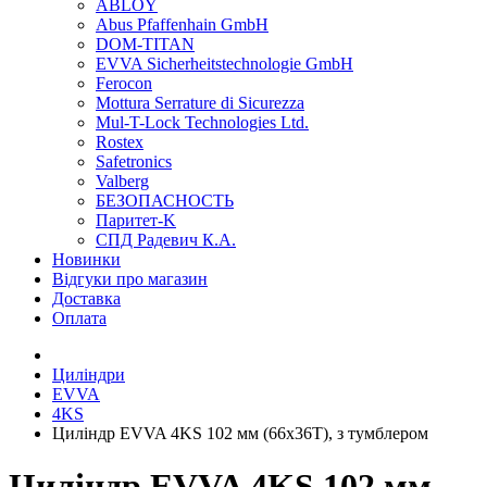
ABLOY
Abus Pfaffenhain GmbH
DOM-TITAN
EVVA Sicherheitstechnologie GmbH
Ferocon
Mottura Serrature di Sicurezza
Mul-T-Lock Technologies Ltd.
Rostex
Safetronics
Valberg
БЕЗОПАСНОСТЬ
Паритет-K
СПД Радевич К.А.
Новинки
Відгуки про магазин
Доставка
Оплата
Циліндри
EVVA
4KS
Циліндр EVVA 4KS 102 мм (66x36T), з тумблером
Циліндр EVVA 4KS 102 мм