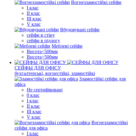
Вогнезламостійкі сейфи
I клас
II клас
III клас
V клас
Вбудовувані сейфи
сейфи в стіну
сейфи в підлогу
Меблеві сейфи
Висота<500мм
Висота>500мм
СЕЙФЫ ДЛЯ ОФІСУ
бухгалтерські, вогнестійкі, зламостійкі
Зламостійкі сейфи для
офіса
Не сертифіковані
0 клас
I клас
II клас
III клас
V клас
Вогнезламостійкі
сейфи для офіса
I клас