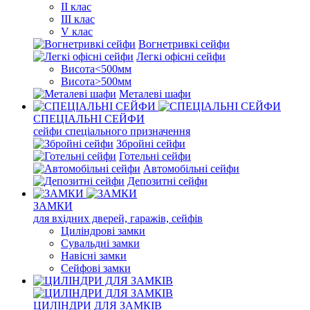
II клас
III клас
V клас
Вогнетривкі сейфи
Легкі офісні сейфи
Висота<500мм
Висота>500мм
Металеві шафи
СПЕЦІАЛЬНІ СЕЙФИ
сейфи спеціального призначення
Збройні сейфи
Готельні сейфи
Автомобільні сейфи
Депозитні сейфи
ЗАМКИ
для вхідних дверей, гаражів, сейфів
Циліндрові замки
Сувальдні замки
Навісні замки
Сейфові замки
ЦИЛІНДРИ ДЛЯ ЗАМКІВ