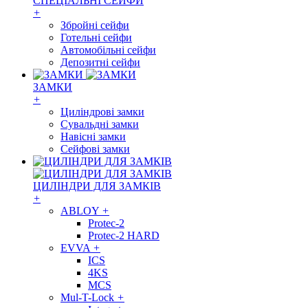
СПЕЦІАЛЬНІ СЕЙФИ
+
Збройні сейфи
Готельні сейфи
Автомобільні сейфи
Депозитні сейфи
ЗАМКИ
+
Циліндрові замки
Сувальдні замки
Навісні замки
Сейфові замки
ЦИЛІНДРИ ДЛЯ ЗАМКІВ
+
ABLOY
+
Protec-2
Protec-2 HARD
EVVA
+
ICS
4KS
MCS
Mul-T-Lock
+