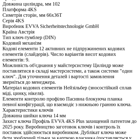
Довжина циліндра, мм
102
Платформа
4KS
Симетрія сторін, мм
66x36T
Серія
4KS
Виробник
EVVA Sicherheitstechnologie GmbH
Країна
Австрія
Тип
ключ-тумблер (DIN)
Кодовий механізм
Кодові елементи
12 активних не підпружинених кодових
елементів (слайдерів). Число варіантів висот кодових
елементів: 9.
Можливість об'єднання у майстерсистему
Циліндр може
поставлятися в складі мастерсистеми, а також системи "один
ключ". Для уточнення деталей і вартості замовлення
зверніться до менеджера.
Матеріал кодових елементів
Нейзільбер (зносостійкий сплав
міді, цинку, нікеля).
Елементи контролю профілю
Пасивна блокуюча планка
певної конфігурації, що взаємодіє з нижньою гранню ключа.
Характеристики ключів
Довжина шийки ключа
14 мм
Захист ключа
Профіль EVVA 4KS Plus захищений патентом до
2025 року. Виробництво заготовок ключів і контроль їх
поставок здійснюється виробником. Дублікат ключа може
бути зроблений тільки за карткою власника (поставляється у