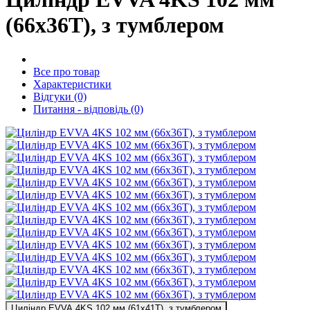
(66x36T), з тумблером
Все про товар
Характеристики
Відгуки (0)
Питання - відповідь (0)
Циліндр EVVA 4KS 102 мм (61x41T), з тумблером