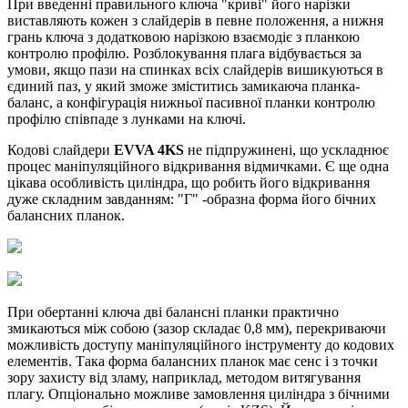
При введенні правильного ключа "криві" його нарізки
виставляють кожен з слайдерів в певне положення, а нижня
грань ключа з додатковою нарізкою взаємодіє з планкою
контролю профілю. Розблокування плага відбувається за
умови, якщо пази на спинках всіх слайдерів вишикуються в
єдиний паз, у який зможе зміститись замикаюча планка-
баланс, а конфігурація нижньої пасивної планки контролю
профілю співпаде з лунками на ключі.
Кодові слайдери
EVVA 4KS
не підпружинені, що ускладнює
процес маніпуляційного відкривання відмичками. Є ще одна
цікава особливість циліндра, що робить його відкривання
дуже складним завданням: "Г" -образна форма його бічних
балансних планок.
При обертанні ключа дві балансні планки практично
змикаються між собою (зазор складає 0,8 мм), перекриваючи
можливість доступу маніпуляційного інструменту до кодових
елементів. Така форма балансних планок має сенс і з точки
зору захисту від зламу, наприклад, методом витягування
плагу. Опціонально можливе замовлення циліндра з бічними