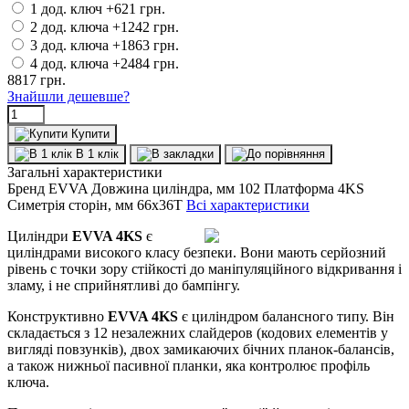
1 дод. ключ
+621 грн.
2 дод. ключа
+1242 грн.
3 дод. ключа
+1863 грн.
4 дод. ключа
+2484 грн.
8817
грн.
Знайшли дешевше?
Купити
В 1 клік
Загальні характеристики
Бренд
EVVA
Довжина циліндра, мм
102
Платформа
4KS
Симетрія сторін, мм
66x36T
Всі характеристики
Циліндри
EVVA 4KS
є
циліндрами високого класу безпеки. Вони мають серйозний
рівень с точки зору стійкості до маніпуляційного відкривання і
зламу, і не сприйнятливі до бампінгу.
Конструктивно
EVVA 4KS
є циліндром балансного типу. Він
складається з 12 незалежних слайдеров (кодових елементів у
вигляді повзунків), двох замикаючих бічних планок-балансів,
а також нижньої пасивної планки, яка контролює профіль
ключа.