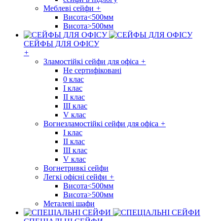
Меблеві сейфи
+
Висота<500мм
Висота>500мм
СЕЙФЫ ДЛЯ ОФІСУ
+
Зламостійкі сейфи для офіса
+
Не сертифіковані
0 клас
I клас
II клас
III клас
V клас
Вогнезламостійкі сейфи для офіса
+
I клас
II клас
III клас
V клас
Вогнетривкі сейфи
Легкі офісні сейфи
+
Висота<500мм
Висота>500мм
Металеві шафи