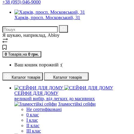
+38 (093) 046-9000
Харків, просп. Московський, 31
Я шукаю, наприклад,
Abloy
0
Товарів,
на
0
грн.
Ваш кошик порожній :(
Каталог товарів
Каталог товарів
СЕЙФИ ДЛЯ ДОМУ
великий вибір, від легких до масивних
Зламостійкі сейфи
Не сертифіковані
0 клас
I клас
II клас
III клас