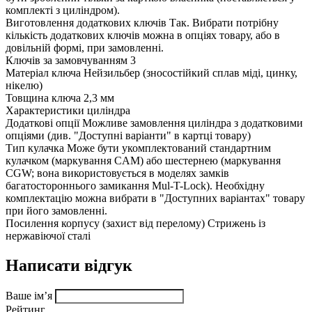
комплекті з циліндром).
Виготовлення додаткових ключів
Так. Вибрати потрібну
кількість додаткових ключів можна в опціях товару, або в
довільній формі, при замовленні.
Ключів за замовчуванням
3
Матеріал ключа
Нейзильбер (зносостійкий сплав міді, цинку,
нікелю)
Товщина ключа
2,3 мм
Характеристики циліндра
Додаткові опції
Можливе замовлення циліндра з додатковими
опціями (див. "Доступні варіанти" в картці товару)
Тип кулачка
Може бути укомплектований стандартним
кулачком (маркування CAM) або шестернею (маркування
CGW; вона використовується в моделях замків
багатостороннього замикання Mul-T-Lock). Необхідну
комплектацію можна вибрати в "Доступних варіантах" товару
при його замовленні.
Посилення корпусу (захист від перелому)
Стрижень із
нержавіючої сталі
Написати відгук
Ваше ім’я
Рейтинг