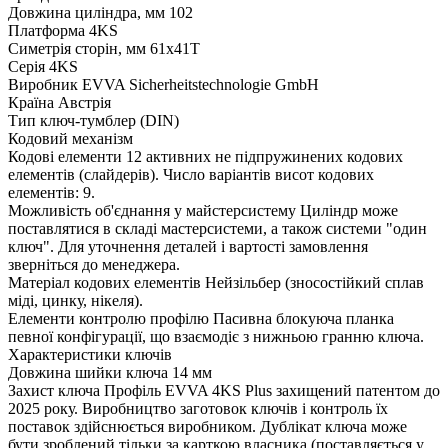
Довжина циліндра, мм
102
Платформа
4KS
Симетрія сторін, мм
61x41T
Серія
4KS
Виробник
EVVA Sicherheitstechnologie GmbH
Країна
Австрія
Тип
ключ-тумблер (DIN)
Кодовий механізм
Кодові елементи
12 активних не підпружинених кодових
елементів (слайдерів). Число варіантів висот кодових
елементів: 9.
Можливість об'єднання у майстерсистему
Циліндр може
поставлятися в складі мастерсистеми, а також системи "один
ключ". Для уточнення деталей і вартості замовлення
зверніться до менеджера.
Матеріал кодових елементів
Нейзільбер (зносостійкий сплав
міді, цинку, нікеля).
Елементи контролю профілю
Пасивна блокуюча планка
певної конфігурації, що взаємодіє з нижньою гранню ключа.
Характеристики ключів
Довжина шийки ключа
14 мм
Захист ключа
Профіль EVVA 4KS Plus захищений патентом до
2025 року. Виробництво заготовок ключів і контроль їх
поставок здійснюється виробником. Дублікат ключа може
бути зроблений тільки за карткою власника (поставляється у