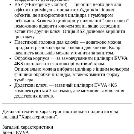
BSZ (=Emergency Control) — ця опція необхідна для
офісних приміщень, приватних будинків і інших
об'єктів, де використання циліндра з тумблером
небажано. Зазвичай циліндри у виконанні "ключ-ключ"
неможливо відкрити ключем зовні, якщо зсередини
вставити другий ключ. Опція BSZ дозволяє вирішити
цю задачу.
Пластикові головки для ключів — додатково можна
придбати різнокольорові головки для ключів. Колір і
наявність ковпачків можна уточнити за запитом.
Обробка корпуса — за замовчуванням циліндри
EVVA
4KS
поставляються в кольорі матовий хром.
Опціонально можна вибрати циліндр з іншим кольором
фінішної обробки циліндра, а також змінити форму
тумблера.
Додаткові ключі — зазвичай циліндри EVVA 4KS
комплектуються 3 ключами, але можливе замовлення
додаткових ключів.
Детальні технічні характеристики можна подивитися на
вкладці "Характеристики".
Загальні характеристики
Бренд
EVVA