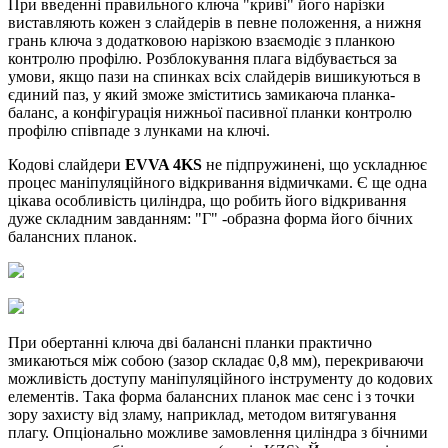
При введенні правильного ключа "криві" його нарізки
виставляють кожен з слайдерів в певне положення, а нижня
грань ключа з додатковою нарізкою взаємодіє з планкою
контролю профілю. Розблокування плага відбувається за
умови, якщо пази на спинках всіх слайдерів вишикуються в
єдиний паз, у який зможе зміститись замикаюча планка-
баланс, а конфігурація нижньої пасивної планки контролю
профілю співпаде з лунками на ключі.
Кодові слайдери
EVVA 4KS
не підпружинені, що ускладнює
процес маніпуляційного відкривання відмичками. Є ще одна
цікава особливість циліндра, що робить його відкривання
дуже складним завданням: "Г" -образна форма його бічних
балансних планок.
При обертанні ключа дві балансні планки практично
змикаються між собою (зазор складає 0,8 мм), перекриваючи
можливість доступу маніпуляційного інструменту до кодових
елементів. Така форма балансних планок має сенс і з точки
зору захисту від зламу, наприклад, методом витягування
плагу. Опціонально можливе замовлення циліндра з бічними