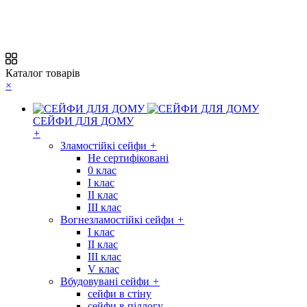
Каталог товарів
×
СЕЙФИ ДЛЯ ДОМУ
+
Зламостійкі сейфи
+
Не сертифіковані
0 клас
I клас
II клас
III клас
Вогнезламостійкі сейфи
+
I клас
II клас
III клас
V клас
Вбудовувані сейфи
+
сейфи в стіну
сейфи в підлогу