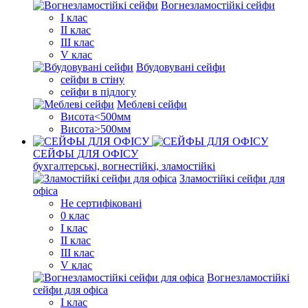
Вогнезламостійкі сейфи
I клас
II клас
III клас
V клас
Вбудовувані сейфи
сейфи в стіну
сейфи в підлогу
Меблеві сейфи
Висота<500мм
Висота>500мм
СЕЙФЫ ДЛЯ ОФІСУ
бухгалтерські, вогнестійкі, зламостійкі
Зламостійкі сейфи для
офіса
Не сертифіковані
0 клас
I клас
II клас
III клас
V клас
Вогнезламостійкі
сейфи для офіса
I клас