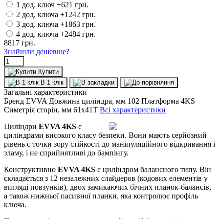
1 дод. ключ
+621 грн.
2 дод. ключа
+1242 грн.
3 дод. ключа
+1863 грн.
4 дод. ключа
+2484 грн.
8817
грн.
Знайшли дешевше?
Купити
В 1 клік
Загальні характеристики
Бренд
EVVA
Довжина циліндра, мм
102
Платформа
4KS
Симетрія сторін, мм
61x41T
Всі характеристики
Циліндри
EVVA 4KS
є
циліндрами високого класу безпеки. Вони мають серйозний
рівень с точки зору стійкості до маніпуляційного відкривання і
зламу, і не сприйнятливі до бампінгу.
Конструктивно
EVVA 4KS
є циліндром балансного типу. Він
складається з 12 незалежних слайдеров (кодових елементів у
вигляді повзунків), двох замикаючих бічних планок-балансів,
а також нижньої пасивної планки, яка контролює профіль
ключа.