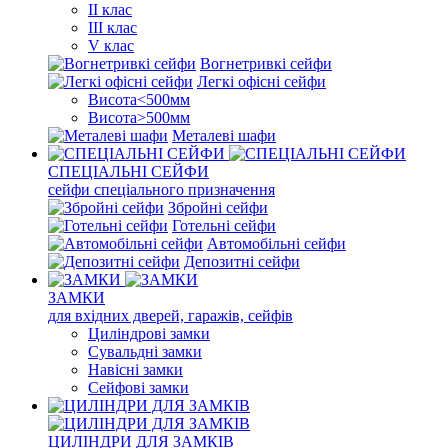
II клас
III клас
V клас
Вогнетривкі сейфи
Легкі офісні сейфи
Висота<500мм
Висота>500мм
Металеві шафи
СПЕЦІАЛЬНІ СЕЙФИ
сейфи спеціального призначення
Збройні сейфи
Готельні сейфи
Автомобільні сейфи
Депозитні сейфи
ЗАМКИ
для вхідних дверей, гаражів, сейфів
Циліндрові замки
Сувальдні замки
Навісні замки
Сейфові замки
ЦИЛІНДРИ ДЛЯ ЗАМКІВ