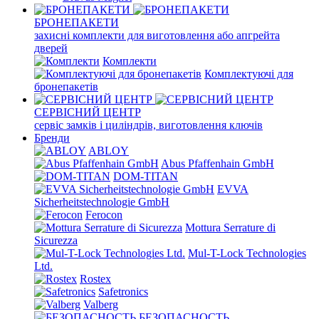
БРОНЕПАКЕТИ
захисні комплекти для виготовлення або апгрейта
дверей
Комплекти
Комплектуючі для
бронепакетів
СЕРВІСНИЙ ЦЕНТР
сервіс замків і циліндрів, виготовлення ключів
Бренди
ABLOY
Abus Pfaffenhain GmbH
DOM-TITAN
EVVA
Sicherheitstechnologie GmbH
Ferocon
Mottura Serrature di
Sicurezza
Mul-T-Lock Technologies
Ltd.
Rostex
Safetronics
Valberg
БЕЗОПАСНОСТЬ