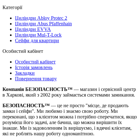
Категорії
Циліндри Abloy Protec 2
Циліндри Abus Pfaffenhain
Циліндри EVVA
Циліндри Mul-T-Lock
Сейфи для квартири
Особистий кабінет
Особистий кабінет
Історія замовлень
Закладки
Повернення товару
Компанія БЕЗОПАСНОСТЬ™
— магазин і сервісний центр
в Харкові, який з 2002 року займається системами замикання.
БЕЗОПАСНОСТЬ™
— це не просто "місце, де продають
замки і сейфи". Ми любимо і знаємо свою роботу. Ми
переконані, що з клієнтом можна і потрібно сперечатися, якщо
розумієш його задачі, але бачиш, що можна вирішити їх
інакше. Ми із задоволенням їх вирішуємо, і вдячні клієнтам,
які не роблять нашу роботу одноманітною.