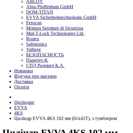
ABLOY
Abus Pfaffenhain GmbH
DOM-TITAN
EVVA Sicherheitstechnologie GmbH
Ferocon
Mottura Serrature di Sicurezza
Mul-T-Lock Technologies Ltd.
Rostex
Safetronics
Valberg
БЕЗОПАСНОСТЬ
Паритет-K
СПД Радевич К.А.
Новинки
Відгуки про магазин
Доставка
Оплата
Циліндри
EVVA
4KS
Циліндр EVVA 4KS 102 мм (61x41T), з тумблером
Циліндр EVVA 4KS 102 мм