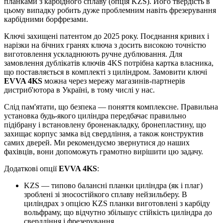
планками з карбідного сплаву (опція KZS). Його твердість в
цьому випадку робить дуже проблемним навіть фрезерування
карбідними борфрезами.
Ключі захищені патентом до 2025 року. Поєднання кривих і
нарізки на бічних гранях ключа з досить високою точністю
виготовлення ускладнюють ручне дублювання. Для
замовлення дублікатів ключів 4KS потрібна картка власника,
що поставляється в комплекті з циліндром. Замовити ключі
EVVA 4KS
можна через мережу магазинів-партнерів
дистриб'ютора в Україні, в тому числі у нас.
Слід пам'ятати, що безпека — поняття комплексне. Правильна
установка будь-якого циліндра передбачає правильно
підібрану і встановлену броненакладку, бронепластину, що
захищає корпус замка від свердління, а також конструктив
самих дверей. Ми рекомендуємо звернутися до наших
фахівців, вони допоможуть грамотно вирішити цю задачу.
Додаткові опції
EVVA 4KS
:
KZS — типово балансні планки циліндра (як і плаг)
зроблені зі зносостійкого сплаву нейзильберу. В
циліндрах з опцією KZS планки виготовлені з карбіду
вольфраму, що відчутно збільшує стійкість циліндра до
свердління і фрезерування.