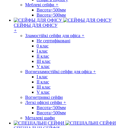
Меблеві сейфи
+
Висота<500мм
Висота>500мм
СЕЙФЫ ДЛЯ ОФІСУ
+
Зламостійкі сейфи для офіса
+
Не сертифіковані
0 клас
I клас
II клас
III клас
V клас
Вогнезламостійкі сейфи для офіса
+
I клас
II клас
III клас
V клас
Вогнетривкі сейфи
Легкі офісні сейфи
+
Висота<500мм
Висота>500мм
Металеві шафи