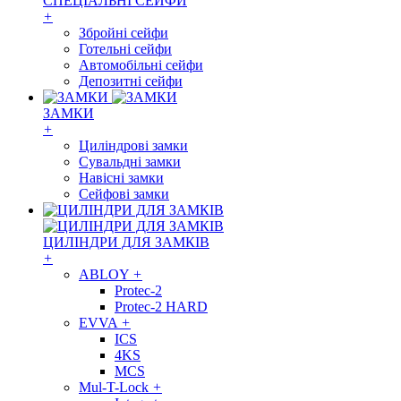
СПЕЦІАЛЬНІ СЕЙФИ
+
Збройні сейфи
Готельні сейфи
Автомобільні сейфи
Депозитні сейфи
ЗАМКИ
+
Циліндрові замки
Сувальдні замки
Навісні замки
Сейфові замки
ЦИЛІНДРИ ДЛЯ ЗАМКІВ
+
ABLOY
+
Protec-2
Protec-2 HARD
EVVA
+
ICS
4KS
MCS
Mul-T-Lock
+