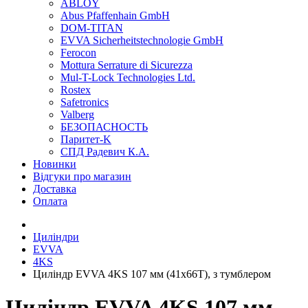
ABLOY
Abus Pfaffenhain GmbH
DOM-TITAN
EVVA Sicherheitstechnologie GmbH
Ferocon
Mottura Serrature di Sicurezza
Mul-T-Lock Technologies Ltd.
Rostex
Safetronics
Valberg
БЕЗОПАСНОСТЬ
Паритет-K
СПД Радевич К.А.
Новинки
Відгуки про магазин
Доставка
Оплата
Циліндри
EVVA
4KS
Циліндр EVVA 4KS 107 мм (41x66T), з тумблером
Циліндр EVVA 4KS 107 мм