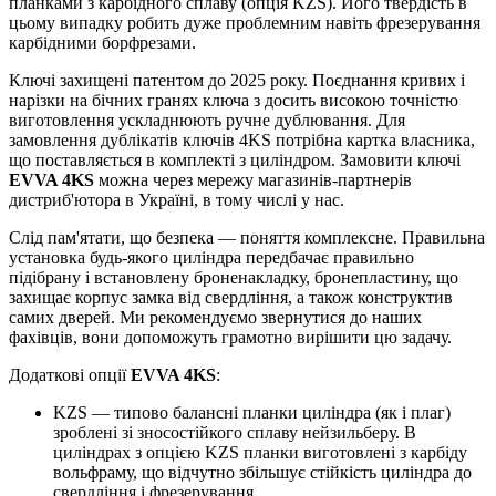
планками з карбідного сплаву (опція KZS). Його твердість в
цьому випадку робить дуже проблемним навіть фрезерування
карбідними борфрезами.
Ключі захищені патентом до 2025 року. Поєднання кривих і
нарізки на бічних гранях ключа з досить високою точністю
виготовлення ускладнюють ручне дублювання. Для
замовлення дублікатів ключів 4KS потрібна картка власника,
що поставляється в комплекті з циліндром. Замовити ключі
EVVA 4KS
можна через мережу магазинів-партнерів
дистриб'ютора в Україні, в тому числі у нас.
Слід пам'ятати, що безпека — поняття комплексне. Правильна
установка будь-якого циліндра передбачає правильно
підібрану і встановлену броненакладку, бронепластину, що
захищає корпус замка від свердління, а також конструктив
самих дверей. Ми рекомендуємо звернутися до наших
фахівців, вони допоможуть грамотно вирішити цю задачу.
Додаткові опції
EVVA 4KS
:
KZS — типово балансні планки циліндра (як і плаг)
зроблені зі зносостійкого сплаву нейзильберу. В
циліндрах з опцією KZS планки виготовлені з карбіду
вольфраму, що відчутно збільшує стійкість циліндра до
свердління і фрезерування.