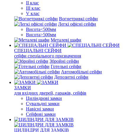
II клас
III клас
V клас
Вогнетривкі сейфи
Легкі офісні сейфи
Висота<500мм
Висота>500мм
Металеві шафи
СПЕЦІАЛЬНІ СЕЙФИ
сейфи спеціального призначення
Збройні сейфи
Готельні сейфи
Автомобільні сейфи
Депозитні сейфи
ЗАМКИ
для вхідних дверей, гаражів, сейфів
Циліндрові замки
Сувальдні замки
Навісні замки
Сейфові замки
ЦИЛІНДРИ ДЛЯ ЗАМКІВ