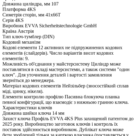
Довжина циліндра, мм
107
Платформа
4KS
Симетрія сторін, мм
41x66T
Серія
4KS
Виробник
EVVA Sicherheitstechnologie GmbH
Країна
Австрія
Тип
ключ-тумблер (DIN)
Кодовий механізм
Кодові елементи
12 активних не підпружинених кодових
елементів (слайдерів). Число варіантів висот кодових
елементів: 9.
Можливість об'єднання у майстерсистему
Циліндр може
поставлятися в складі мастерсистеми, а також системи "один
ключ". Для уточнення деталей і вартості замовлення
зверніться до менеджера.
Матеріал кодових елементів
Нейзільбер (зносостійкий сплав
міді, цинку, нікеля).
Елементи контролю профілю
Пасивна блокуюча планка
певної конфігурації, що взаємодіє з нижньою гранню ключа.
Характеристики ключів
Довжина шийки ключа
14 мм
Захист ключа
Профіль EVVA 4KS Plus захищений патентом до
2025 року. Виробництво заготовок ключів і контроль їх
поставок здійснюється виробником. Дублікат ключа може
бути зроблений тільки за карткою власника (поставляється у