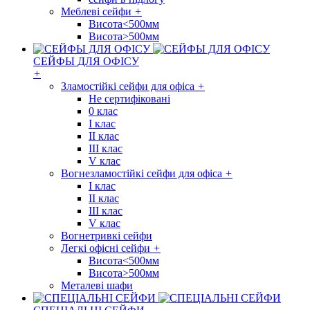
Меблеві сейфи
+
Висота<500мм
Висота>500мм
СЕЙФЫ ДЛЯ ОФІСУ
+
Зламостійкі сейфи для офіса
+
Не сертифіковані
0 клас
I клас
II клас
III клас
V клас
Вогнезламостійкі сейфи для офіса
+
I клас
II клас
III клас
V клас
Вогнетривкі сейфи
Легкі офісні сейфи
+
Висота<500мм
Висота>500мм
Металеві шафи