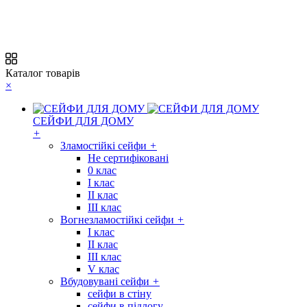
Каталог товарів
×
СЕЙФИ ДЛЯ ДОМУ
+
Зламостійкі сейфи
+
Не сертифіковані
0 клас
I клас
II клас
III клас
Вогнезламостійкі сейфи
+
I клас
II клас
III клас
V клас
Вбудовувані сейфи
+
сейфи в стіну
сейфи в підлогу