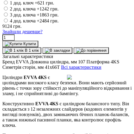
1 дод. ключ
+621 грн.
2 дод. ключа
+1242 грн.
3 дод. ключа
+1863 грн.
4 дод. ключа
+2484 грн.
9124
грн.
Знайшли дешевше?
Купити
В 1 клік
Загальні характеристики
Бренд
EVVA
Довжина циліндра, мм
107
Платформа
4KS
Симетрія сторін, мм
41x66T
Всі характеристики
Циліндри
EVVA 4KS
є
циліндрами високого класу безпеки. Вони мають серйозний
рівень с точки зору стійкості до маніпуляційного відкривання і
зламу, і не сприйнятливі до бампінгу.
Конструктивно
EVVA 4KS
є циліндром балансного типу. Він
складається з 12 незалежних слайдеров (кодових елементів у
вигляді повзунків), двох замикаючих бічних планок-балансів,
а також нижньої пасивної планки, яка контролює профіль
ключа.