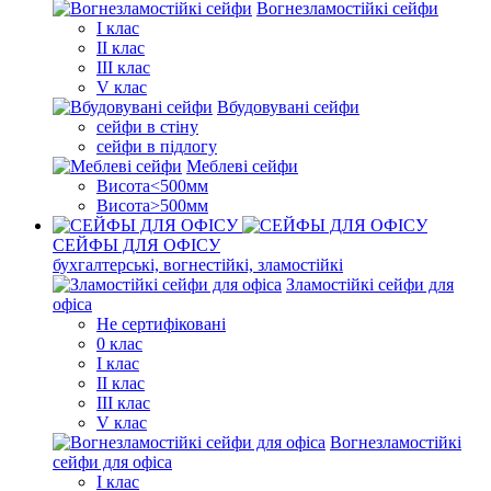
Вогнезламостійкі сейфи
I клас
II клас
III клас
V клас
Вбудовувані сейфи
сейфи в стіну
сейфи в підлогу
Меблеві сейфи
Висота<500мм
Висота>500мм
СЕЙФЫ ДЛЯ ОФІСУ
бухгалтерські, вогнестійкі, зламостійкі
Зламостійкі сейфи для
офіса
Не сертифіковані
0 клас
I клас
II клас
III клас
V клас
Вогнезламостійкі
сейфи для офіса
I клас