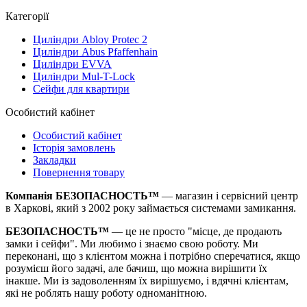
Категорії
Циліндри Abloy Protec 2
Циліндри Abus Pfaffenhain
Циліндри EVVA
Циліндри Mul-T-Lock
Сейфи для квартири
Особистий кабінет
Особистий кабінет
Історія замовлень
Закладки
Повернення товару
Компанія БЕЗОПАСНОСТЬ™
— магазин і сервісний центр
в Харкові, який з 2002 року займається системами замикання.
БЕЗОПАСНОСТЬ™
— це не просто "місце, де продають
замки і сейфи". Ми любимо і знаємо свою роботу. Ми
переконані, що з клієнтом можна і потрібно сперечатися, якщо
розумієш його задачі, але бачиш, що можна вирішити їх
інакше. Ми із задоволенням їх вирішуємо, і вдячні клієнтам,
які не роблять нашу роботу одноманітною.