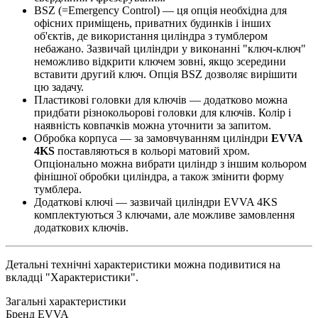
BSZ (=Emergency Control) — ця опція необхідна для
офісних приміщень, приватних будинків і інших
об'єктів, де використання циліндра з тумблером
небажано. Зазвичай циліндри у виконанні "ключ-ключ"
неможливо відкрити ключем зовні, якщо зсередини
вставити другий ключ. Опція BSZ дозволяє вирішити
цю задачу.
Пластикові головки для ключів — додатково можна
придбати різнокольорові головки для ключів. Колір і
наявність ковпачків можна уточнити за запитом.
Обробка корпуса — за замовчуванням циліндри
EVVA
4KS
поставляються в кольорі матовий хром.
Опціонально можна вибрати циліндр з іншим кольором
фінішної обробки циліндра, а також змінити форму
тумблера.
Додаткові ключі — зазвичай циліндри EVVA 4KS
комплектуються 3 ключами, але можливе замовлення
додаткових ключів.
Детальні технічні характеристики можна подивитися на
вкладці "Характеристики".
Загальні характеристики
Бренд
EVVA