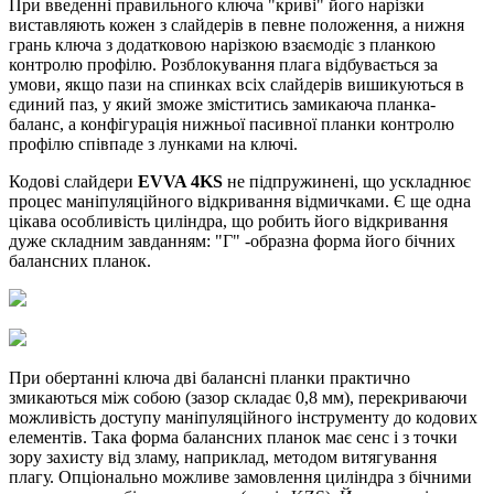
При введенні правильного ключа "криві" його нарізки
виставляють кожен з слайдерів в певне положення, а нижня
грань ключа з додатковою нарізкою взаємодіє з планкою
контролю профілю. Розблокування плага відбувається за
умови, якщо пази на спинках всіх слайдерів вишикуються в
єдиний паз, у який зможе зміститись замикаюча планка-
баланс, а конфігурація нижньої пасивної планки контролю
профілю співпаде з лунками на ключі.
Кодові слайдери
EVVA 4KS
не підпружинені, що ускладнює
процес маніпуляційного відкривання відмичками. Є ще одна
цікава особливість циліндра, що робить його відкривання
дуже складним завданням: "Г" -образна форма його бічних
балансних планок.
При обертанні ключа дві балансні планки практично
змикаються між собою (зазор складає 0,8 мм), перекриваючи
можливість доступу маніпуляційного інструменту до кодових
елементів. Така форма балансних планок має сенс і з точки
зору захисту від зламу, наприклад, методом витягування
плагу. Опціонально можливе замовлення циліндра з бічними