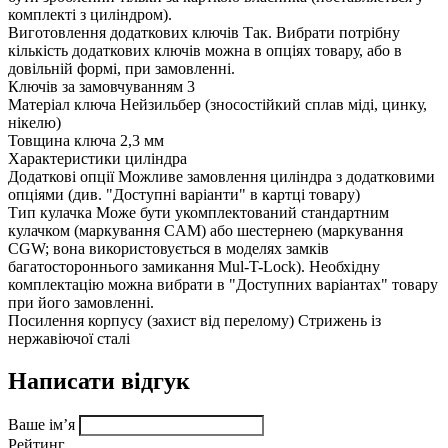
комплекті з циліндром).
Виготовлення додаткових ключів
Так. Вибрати потрібну
кількість додаткових ключів можна в опціях товару, або в
довільній формі, при замовленні.
Ключів за замовчуванням
3
Матеріал ключа
Нейзильбер (зносостійкий сплав міді, цинку,
нікелю)
Товщина ключа
2,3 мм
Характеристики циліндра
Додаткові опції
Можливе замовлення циліндра з додатковими
опціями (див. "Доступні варіанти" в картці товару)
Тип кулачка
Може бути укомплектований стандартним
кулачком (маркування CAM) або шестернею (маркування
CGW; вона використовується в моделях замків
багатостороннього замикання Mul-T-Lock). Необхідну
комплектацію можна вибрати в "Доступних варіантах" товару
при його замовленні.
Посилення корпусу (захист від перелому)
Стрижень із
нержавіючої сталі
Написати відгук
Ваше ім’я
Рейтинг