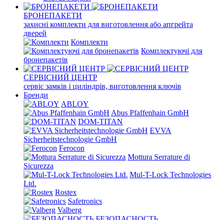
БРОНЕПАКЕТИ
захисні комплекти для виготовлення або апгрейта
дверей
Комплекти
Комплектуючі для
бронепакетів
СЕРВІСНИЙ ЦЕНТР
сервіс замків і циліндрів, виготовлення ключів
Бренди
ABLOY
Abus Pfaffenhain GmbH
DOM-TITAN
EVVA
Sicherheitstechnologie GmbH
Ferocon
Mottura Serrature di
Sicurezza
Mul-T-Lock Technologies
Ltd.
Rostex
Safetronics
Valberg
БЕЗОПАСНОСТЬ