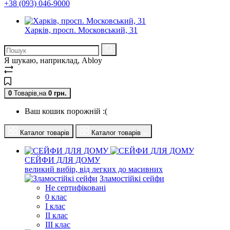
+38 (093) 046-9000
Харків, просп. Московський, 31
Я шукаю, наприклад,
Abloy
0
Товарів,
на
0
грн.
Ваш кошик порожній :(
Каталог товарів
Каталог товарів
СЕЙФИ ДЛЯ ДОМУ
великий вибір, від легких до масивних
Зламостійкі сейфи
Не сертифіковані
0 клас
I клас
II клас
III клас