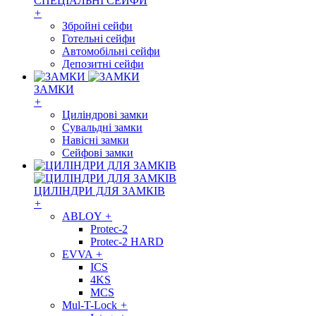
СПЕЦІАЛЬНІ СЕЙФИ
+
Збройні сейфи
Готельні сейфи
Автомобільні сейфи
Депозитні сейфи
ЗАМКИ
+
Циліндрові замки
Сувальдні замки
Навісні замки
Сейфові замки
ЦИЛІНДРИ ДЛЯ ЗАМКІВ
+
ABLOY
+
Protec-2
Protec-2 HARD
EVVA
+
ICS
4KS
MCS
Mul-T-Lock
+