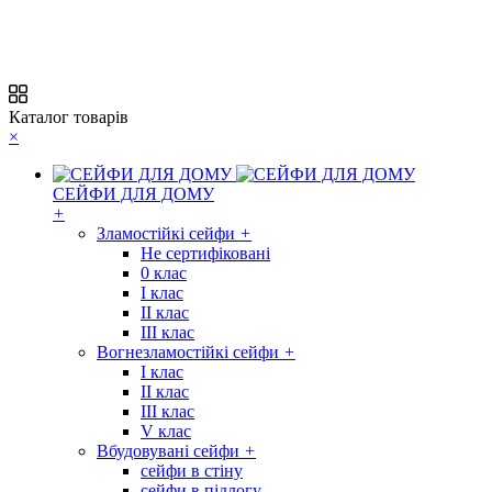
Каталог товарів
×
СЕЙФИ ДЛЯ ДОМУ
+
Зламостійкі сейфи
+
Не сертифіковані
0 клас
I клас
II клас
III клас
Вогнезламостійкі сейфи
+
I клас
II клас
III клас
V клас
Вбудовувані сейфи
+
сейфи в стіну
сейфи в підлогу