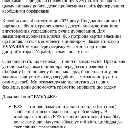
планками з карбідного сплаву (опція KZS). Його твердість в
цьому випадку робить дуже проблемним навіть фрезерування
карбідними борфрезами.
Ключі захищені патентом до 2025 року. Поєднання кривих і
нарізки на бічних гранях ключа з досить високою точністю
виготовлення ускладнюють ручне дублювання. Для
замовлення дублікатів ключів 4KS потрібна картка власника,
що поставляється в комплекті з циліндром. Замовити ключі
EVVA 4KS
можна через мережу магазинів-партнерів
дистриб'ютора в Україні, в тому числі у нас.
Слід пам'ятати, що безпека — поняття комплексне. Правильна
установка будь-якого циліндра передбачає правильно
підібрану і встановлену броненакладку, бронепластину, що
захищає корпус замка від свердління, а також конструктив
самих дверей. Ми рекомендуємо звернутися до наших
фахівців, вони допоможуть грамотно вирішити цю задачу.
Додаткові опції
EVVA 4KS
:
KZS — типово балансні планки циліндра (як і плаг)
зроблені зі зносостійкого сплаву нейзильберу. В
циліндрах з опцією KZS планки виготовлені з карбіду
вольфраму, що відчутно збільшує стійкість циліндра до
свердління і фрезерування.