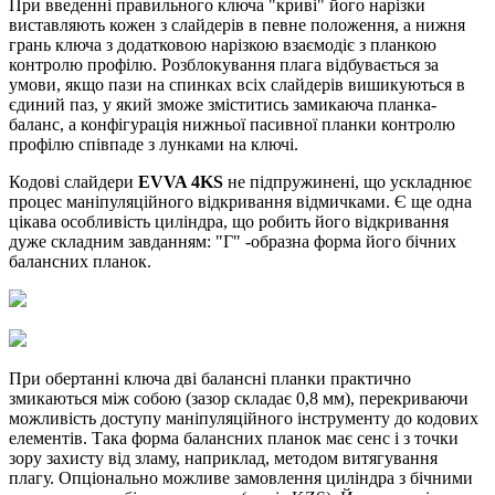
При введенні правильного ключа "криві" його нарізки
виставляють кожен з слайдерів в певне положення, а нижня
грань ключа з додатковою нарізкою взаємодіє з планкою
контролю профілю. Розблокування плага відбувається за
умови, якщо пази на спинках всіх слайдерів вишикуються в
єдиний паз, у який зможе зміститись замикаюча планка-
баланс, а конфігурація нижньої пасивної планки контролю
профілю співпаде з лунками на ключі.
Кодові слайдери
EVVA 4KS
не підпружинені, що ускладнює
процес маніпуляційного відкривання відмичками. Є ще одна
цікава особливість циліндра, що робить його відкривання
дуже складним завданням: "Г" -образна форма його бічних
балансних планок.
При обертанні ключа дві балансні планки практично
змикаються між собою (зазор складає 0,8 мм), перекриваючи
можливість доступу маніпуляційного інструменту до кодових
елементів. Така форма балансних планок має сенс і з точки
зору захисту від зламу, наприклад, методом витягування
плагу. Опціонально можливе замовлення циліндра з бічними