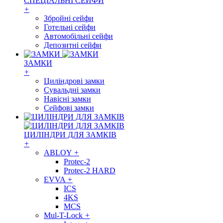
СПЕЦІАЛЬНІ СЕЙФИ
+
Збройні сейфи
Готельні сейфи
Автомобільні сейфи
Депозитні сейфи
ЗАМКИ
+
Циліндрові замки
Сувальдні замки
Навісні замки
Сейфові замки
ЦИЛІНДРИ ДЛЯ ЗАМКІВ
+
ABLOY
+
Protec-2
Protec-2 HARD
EVVA
+
ICS
4KS
MCS
Mul-T-Lock
+