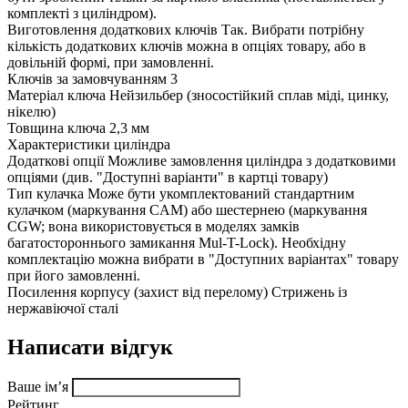
комплекті з циліндром).
Виготовлення додаткових ключів
Так. Вибрати потрібну
кількість додаткових ключів можна в опціях товару, або в
довільній формі, при замовленні.
Ключів за замовчуванням
3
Матеріал ключа
Нейзильбер (зносостійкий сплав міді, цинку,
нікелю)
Товщина ключа
2,3 мм
Характеристики циліндра
Додаткові опції
Можливе замовлення циліндра з додатковими
опціями (див. "Доступні варіанти" в картці товару)
Тип кулачка
Може бути укомплектований стандартним
кулачком (маркування CAM) або шестернею (маркування
CGW; вона використовується в моделях замків
багатостороннього замикання Mul-T-Lock). Необхідну
комплектацію можна вибрати в "Доступних варіантах" товару
при його замовленні.
Посилення корпусу (захист від перелому)
Стрижень із
нержавіючої сталі
Написати відгук
Ваше ім’я
Рейтинг