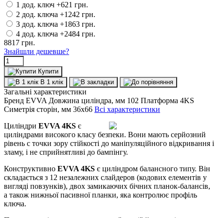
1 дод. ключ
+621 грн.
2 дод. ключа
+1242 грн.
3 дод. ключа
+1863 грн.
4 дод. ключа
+2484 грн.
8817
грн.
Знайшли дешевше?
Купити
В 1 клік
Загальні характеристики
Бренд
EVVA
Довжина циліндра, мм
102
Платформа
4KS
Симетрія сторін, мм
36x66
Всі характеристики
Циліндри
EVVA 4KS
є
циліндрами високого класу безпеки. Вони мають серйозний
рівень с точки зору стійкості до маніпуляційного відкривання і
зламу, і не сприйнятливі до бампінгу.
Конструктивно
EVVA 4KS
є циліндром балансного типу. Він
складається з 12 незалежних слайдеров (кодових елементів у
вигляді повзунків), двох замикаючих бічних планок-балансів,
а також нижньої пасивної планки, яка контролює профіль
ключа.