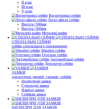
II клас
III клас
V клас
Вогнетривкі сейфи
Легкі офісні сейфи
Висота<500мм
Висота>500мм
Металеві шафи
СПЕЦІАЛЬНІ СЕЙФИ
сейфи спеціального призначення
Збройні сейфи
Готельні сейфи
Автомобільні сейфи
Депозитні сейфи
ЗАМКИ
для вхідних дверей, гаражів, сейфів
Циліндрові замки
Сувальдні замки
Навісні замки
Сейфові замки
ЦИЛІНДРИ ДЛЯ ЗАМКІВ