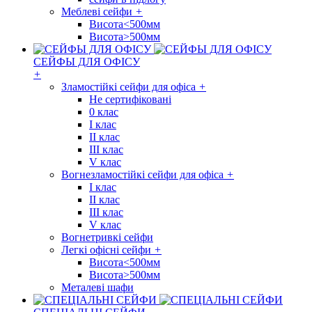
Меблеві сейфи
+
Висота<500мм
Висота>500мм
СЕЙФЫ ДЛЯ ОФІСУ
+
Зламостійкі сейфи для офіса
+
Не сертифіковані
0 клас
I клас
II клас
III клас
V клас
Вогнезламостійкі сейфи для офіса
+
I клас
II клас
III клас
V клас
Вогнетривкі сейфи
Легкі офісні сейфи
+
Висота<500мм
Висота>500мм
Металеві шафи