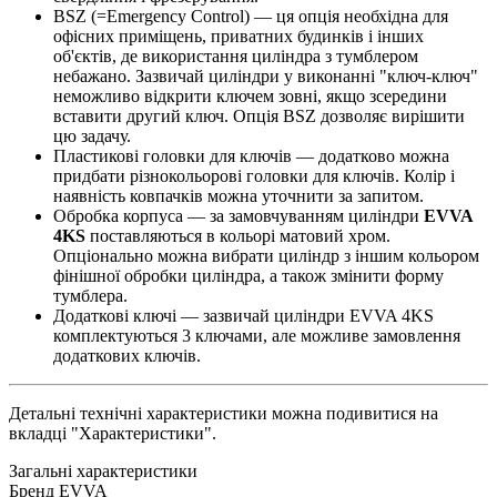
BSZ (=Emergency Control) — ця опція необхідна для
офісних приміщень, приватних будинків і інших
об'єктів, де використання циліндра з тумблером
небажано. Зазвичай циліндри у виконанні "ключ-ключ"
неможливо відкрити ключем зовні, якщо зсередини
вставити другий ключ. Опція BSZ дозволяє вирішити
цю задачу.
Пластикові головки для ключів — додатково можна
придбати різнокольорові головки для ключів. Колір і
наявність ковпачків можна уточнити за запитом.
Обробка корпуса — за замовчуванням циліндри
EVVA
4KS
поставляються в кольорі матовий хром.
Опціонально можна вибрати циліндр з іншим кольором
фінішної обробки циліндра, а також змінити форму
тумблера.
Додаткові ключі — зазвичай циліндри EVVA 4KS
комплектуються 3 ключами, але можливе замовлення
додаткових ключів.
Детальні технічні характеристики можна подивитися на
вкладці "Характеристики".
Загальні характеристики
Бренд
EVVA