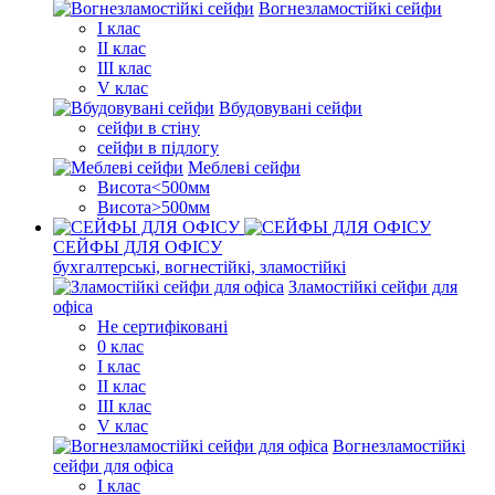
Вогнезламостійкі сейфи
I клас
II клас
III клас
V клас
Вбудовувані сейфи
сейфи в стіну
сейфи в підлогу
Меблеві сейфи
Висота<500мм
Висота>500мм
СЕЙФЫ ДЛЯ ОФІСУ
бухгалтерські, вогнестійкі, зламостійкі
Зламостійкі сейфи для
офіса
Не сертифіковані
0 клас
I клас
II клас
III клас
V клас
Вогнезламостійкі
сейфи для офіса
I клас