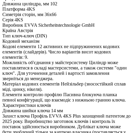
Довжина циліндра, мм
102
Платформа
4KS
Симетрія сторін, мм
36x66
Серія
4KS
Виробник
EVVA Sicherheitstechnologie GmbH
Країна
Австрія
Тип
ключ-ключ (DIN)
Кодовий механізм
Кодові елементи
12 активних не підпружинених кодових
елементів (слайдерів). Число варіантів висот кодових
елементів: 9.
Можливість об'єднання у майстерсистему
Циліндр може
поставлятися в складі мастерсистеми, а також системи "один
ключ". Для уточнення деталей і вартості замовлення
зверніться до менеджера.
Матеріал кодових елементів
Нейзільбер (зносостійкий сплав
міді, цинку, нікеля).
Елементи контролю профілю
Пасивна блокуюча планка
певної конфігурації, що взаємодіє з нижньою гранню ключа.
Характеристики ключів
Довжина шийки ключа
14 мм
Захист ключа
Профіль EVVA 4KS Plus захищений патентом до
2025 року. Виробництво заготовок ключів і контроль їх
поставок здійснюється виробником. Дублікат ключа може
бути зроблений тільки за карткою власника (поставляється у