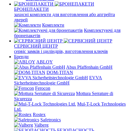
БРОНЕПАКЕТИ
захисні комплекти для виготовлення або апгрейта
дверей
Комплекти
Комплектуючі для
бронепакетів
СЕРВІСНИЙ ЦЕНТР
сервіс замків і циліндрів, виготовлення ключів
Бренди
ABLOY
Abus Pfaffenhain GmbH
DOM-TITAN
EVVA
Sicherheitstechnologie GmbH
Ferocon
Mottura Serrature di
Sicurezza
Mul-T-Lock Technologies
Ltd.
Rostex
Safetronics
Valberg
БЕЗОПАСНОСТЬ