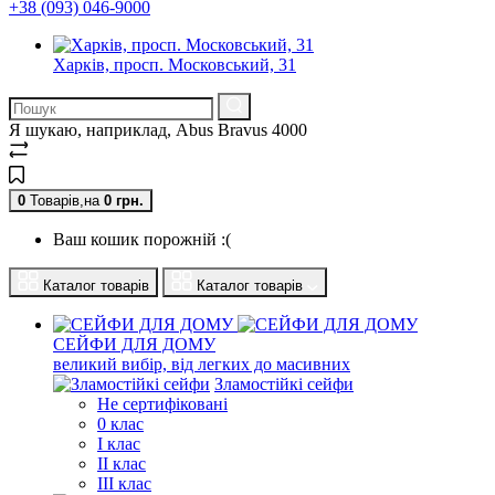
+38 (093) 046-9000
Харків, просп. Московський, 31
Я шукаю, наприклад,
Abus Bravus 4000
0
Товарів,
на
0
грн.
Ваш кошик порожній :(
Каталог товарів
Каталог товарів
СЕЙФИ ДЛЯ ДОМУ
великий вибір, від легких до масивних
Зламостійкі сейфи
Не сертифіковані
0 клас
I клас
II клас
III клас