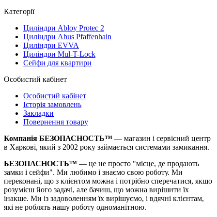
Категорії
Циліндри Abloy Protec 2
Циліндри Abus Pfaffenhain
Циліндри EVVA
Циліндри Mul-T-Lock
Сейфи для квартири
Особистий кабінет
Особистий кабінет
Історія замовлень
Закладки
Повернення товару
Компанія БЕЗОПАСНОСТЬ™
— магазин і сервісний центр
в Харкові, який з 2002 року займається системами замикання.
БЕЗОПАСНОСТЬ™
— це не просто "місце, де продають
замки і сейфи". Ми любимо і знаємо свою роботу. Ми
переконані, що з клієнтом можна і потрібно сперечатися, якщо
розумієш його задачі, але бачиш, що можна вирішити їх
інакше. Ми із задоволенням їх вирішуємо, і вдячні клієнтам,
які не роблять нашу роботу одноманітною.