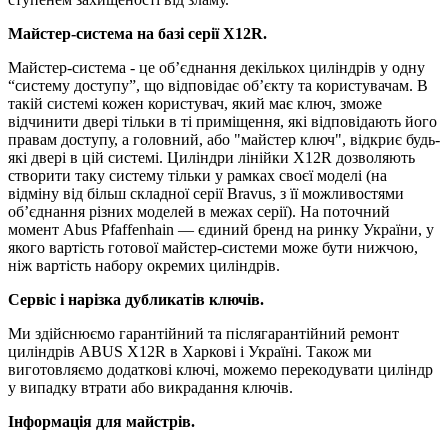
Майстер-система на базі серії X12R.
Майстер-система - це об’єднання декількох циліндрів у одну
“систему доступу”, що відповідає об’єкту та користувачам. В
такій системі кожен користувач, який має ключ, зможе
відчинити двері тільки в ті приміщення, які відповідають його
правам доступу, а головний, або "майстер ключ", відкриє будь-
які двері в цій системі. Циліндри лінійки X12R дозволяють
створити таку систему тільки у рамках своєї моделі (на
відміну від більш складної серії Bravus, з її можливостями
об’єднання різних моделей в межах серії). На поточний
момент Abus Pfaffenhain — єдиний бренд на ринку України, у
якого вартість готової майстер-системи може бути нижчою,
ніж вартість набору окремих циліндрів.
Сервіс і нарізка дубликатів ключів.
Ми здійснюємо гарантійний та післягарантійний ремонт
циліндрів ABUS X12R в Харкові і Україні. Також ми
виготовляємо додаткові ключі, можемо перекодувати циліндр
у випадку втрати або викрадання ключів.
Інформація для майстрів.