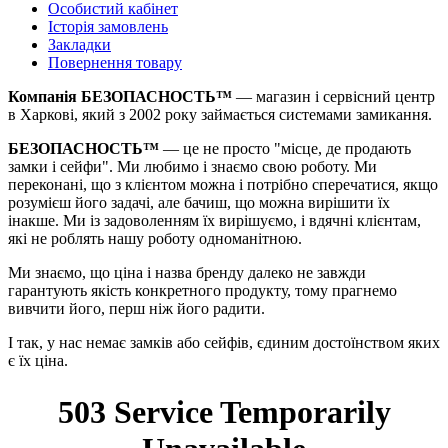
Особистий кабінет
Історія замовлень
Закладки
Повернення товару
Компанія БЕЗОПАСНОСТЬ™
— магазин і сервісний центр
в Харкові, який з 2002 року займається системами замикання.
БЕЗОПАСНОСТЬ™
— це не просто "місце, де продають
замки і сейфи". Ми любимо і знаємо свою роботу. Ми
переконані, що з клієнтом можна і потрібно сперечатися, якщо
розумієш його задачі, але бачиш, що можна вирішити їх
інакше. Ми із задоволенням їх вирішуємо, і вдячні клієнтам,
які не роблять нашу роботу одноманітною.
Ми знаємо, що ціна і назва бренду далеко не завжди
гарантують якість конкретного продукту, тому прагнемо
вивчити його, перш ніж його радити.
І так, у нас немає замків або сейфів, єдиним достоїнством яких
є їх ціна.