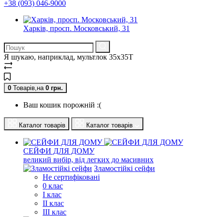
+38 (093) 046-9000
Харків, просп. Московський, 31
Я шукаю, наприклад,
мультлок 35x35T
0
Товарів,
на
0
грн.
Ваш кошик порожній :(
Каталог товарів
Каталог товарів
СЕЙФИ ДЛЯ ДОМУ
великий вибір, від легких до масивних
Зламостійкі сейфи
Не сертифіковані
0 клас
I клас
II клас
III клас