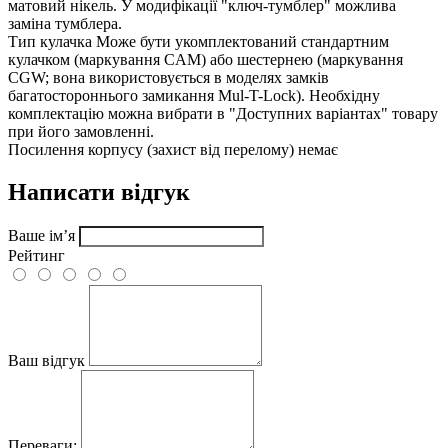
матовий нікель. У модифікації "ключ-тумблер" можлива
заміна тумблера.
Тип кулачка
Може бути укомплектований стандартним
кулачком (маркування CAM) або шестернею (маркування
CGW; вона використовується в моделях замків
багатостороннього замикання Mul-T-Lock). Необхідну
комплектацію можна вибрати в "Доступних варіантах" товару
при його замовленні.
Посилення корпусу (захист від перелому)
немає
Написати відгук
Ваше ім’я
Рейтинг
Ваш відгук
Переваги: