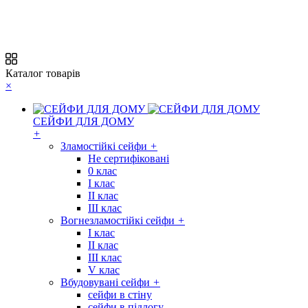
Каталог товарів
×
СЕЙФИ ДЛЯ ДОМУ
+
Зламостійкі сейфи
+
Не сертифіковані
0 клас
I клас
II клас
III клас
Вогнезламостійкі сейфи
+
I клас
II клас
III клас
V клас
Вбудовувані сейфи
+
сейфи в стіну
сейфи в підлогу