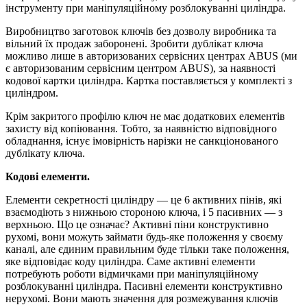
інструменту при маніпуляційному розблокуванні циліндра.
Виробництво заготовок ключів без дозволу виробника та
вільний їх продаж заборонені. Зробити дублікат ключа
можливо лише в авторизованих сервісних центрах ABUS (ми
є авторизованим сервісним центром ABUS), за наявності
кодової картки циліндра. Картка поставляється у комплекті з
циліндром.
Крім закритого профілю ключ не має додаткових елементів
захисту від копіювання. Тобто, за наявністю відповідного
обладнання, існує імовірність нарізки не санкціонованого
дублікату ключа.
Кодові елементи.
Елементи секретності циліндру — це 6 активних пінів, які
взаємодіють з нижньою стороною ключа, і 5 пасивних — з
верхньою. Що це означає? Активні піни конструктивно
рухомі, вони можуть займати будь-яке положення у своєму
каналі, але єдиним правильним буде тільки таке положення,
яке відповідає коду циліндра. Саме активні елементи
потребують роботи відмичками при маніпуляційному
розблокуванні циліндра. Пасивні елементи конструктивно
нерухомі. Вони мають значення для розмежування ключів