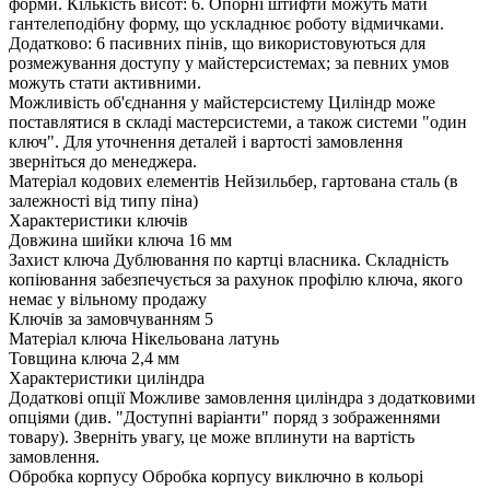
форми. Кількість висот: 6. Опорні штифти можуть мати
гантелеподібну форму, що ускладнює роботу відмичками.
Додатково: 6 пасивних пінів, що використовуються для
розмежування доступу у майстерсистемах; за певних умов
можуть стати активними.
Можливість об'єднання у майстерсистему
Циліндр може
поставлятися в складі мастерсистеми, а також системи "один
ключ". Для уточнення деталей і вартості замовлення
зверніться до менеджера.
Матеріал кодових елементів
Нейзильбер, гартована сталь (в
залежності від типу піна)
Характеристики ключів
Довжина шийки ключа
16 мм
Захист ключа
Дублювання по картці власника. Складність
копіювання забезпечується за рахунок профілю ключа, якого
немає у вільному продажу
Ключів за замовчуванням
5
Матеріал ключа
Нікельована латунь
Товщина ключа
2,4 мм
Характеристики циліндра
Додаткові опції
Можливе замовлення циліндра з додатковими
опціями (див. "Доступні варіанти" поряд з зображеннями
товару). Зверніть увагу, це може вплинути на вартість
замовлення.
Обробка корпусу
Обробка корпусу виключно в кольорі