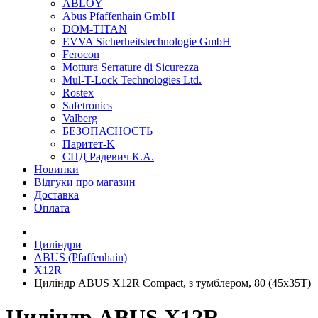
ABLOY
Abus Pfaffenhain GmbH
DOM-TITAN
EVVA Sicherheitstechnologie GmbH
Ferocon
Mottura Serrature di Sicurezza
Mul-T-Lock Technologies Ltd.
Rostex
Safetronics
Valberg
БЕЗОПАСНОСТЬ
Паритет-K
СПД Радевич К.А.
Новинки
Відгуки про магазин
Доставка
Оплата
Циліндри
ABUS (Pfaffenhain)
X12R
Циліндр ABUS X12R Compact, з тумблером, 80 (45х35Т)
Циліндр ABUS X12R