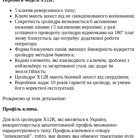
5 ключів реверсивного типу;
Ключі мають захист від не санкціонованого копіювання;
Секретність циліндра визначається 6 активними
нижніми пінами і 5 пасивними верхніми; у разі
успішного провороту циліндра відмичками на 180° плаг
знову блокується, що потребує додаткової роботи
оператора;
Форма блокуючих пинів зменшує ймовірність відкриття
циліндру методом бампінга;
Кодові елементи, які взаємодіють з ключем, зроблені з
нейзильберу та загартованої сталі, що додає їм
зносостійкість;
Циліндри X12R мають базовий захист від свердління;
Виробник надає 10 років гарантії на циліндр, за умови
його коректної експлуатації.
Розкриємо ці тези детальніше:
Профіль ключа.
Для всіх циліндрів X12R, які ввозяться в Україну,
використовується запатентований профіль множинно-
парацентричного типу. Профіль ключового отвору
"перекритий", тобто, має форму, яка обмежує траєкторію руху