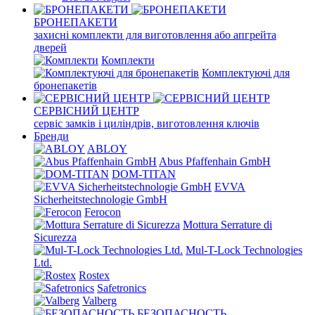
БРОНЕПАКЕТИ
захисні комплекти для виготовлення або апгрейта
дверей
Комплекти
Комплектуючі для
бронепакетів
СЕРВІСНИЙ ЦЕНТР
сервіс замків і циліндрів, виготовлення ключів
Бренди
ABLOY
Abus Pfaffenhain GmbH
DOM-TITAN
EVVA
Sicherheitstechnologie GmbH
Ferocon
Mottura Serrature di
Sicurezza
Mul-T-Lock Technologies
Ltd.
Rostex
Safetronics
Valberg
БЕЗОПАСНОСТЬ