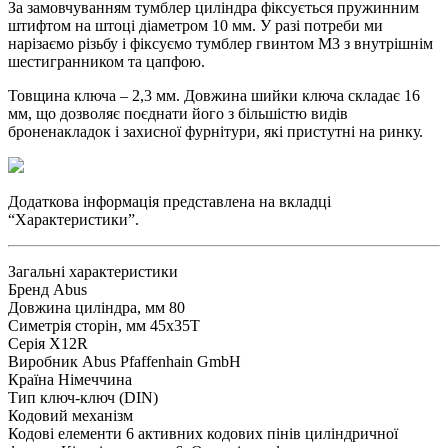
За замовчуванням тумблер циліндра фіксується пружинним
штифтом на штоці діаметром 10 мм. У разі потреби ми
нарізаємо різьбу і фіксуємо тумблер гвинтом М3 з внутрішнім
шестигранником та цапфою.
Товщина ключа – 2,3 мм. Довжина шийки ключа складає 16
мм, що дозволяє поєднати його з більшістю видів
броненакладок і захисної фурнітури, які пристутні на ринку.
Додаткова інформація представлена на вкладці
“Характеристики”.
Загальні характеристики
Бренд
Abus
Довжина циліндра, мм
80
Симетрія сторін, мм
45x35T
Серія
X12R
Виробник
Abus Pfaffenhain GmbH
Країна
Німеччина
Тип
ключ-ключ (DIN)
Кодовий механізм
Кодові елементи
6 активних кодових пінів циліндричної