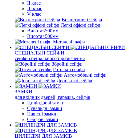
II клас
III клас
V клас
Вогнетривкі сейфи
Легкі офісні сейфи
Висота<500мм
Висота>500мм
Металеві шафи
СПЕЦІАЛЬНІ СЕЙФИ
сейфи спеціального призначення
Збройні сейфи
Готельні сейфи
Автомобільні сейфи
Депозитні сейфи
ЗАМКИ
для вхідних дверей, гаражів, сейфів
Циліндрові замки
Сувальдні замки
Навісні замки
Сейфові замки
ЦИЛІНДРИ ДЛЯ ЗАМКІВ