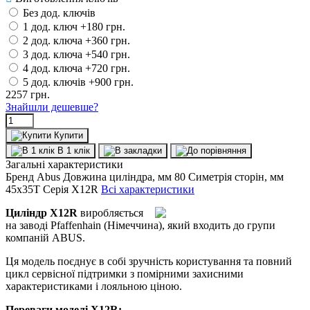
Без дод. ключів
1 дод. ключ
+180 грн.
2 дод. ключа
+360 грн.
3 дод. ключа
+540 грн.
4 дод. ключа
+720 грн.
5 дод. ключів
+900 грн.
2257
грн.
Знайшли дешевше?
Купити
В 1 клік
Загальні характеристики
Бренд
Abus
Довжина циліндра, мм
80
Симетрія сторін, мм
45x35T
Серія
X12R
Всі характеристики
Циліндр X12R
виробляється
на заводі Pfaffenhain (Німеччина), який входить до групи
компаній ABUS.
Ця модель поєднує в собі зручність користування та повний
цикл сервісної підтримки з помірними захисними
характеристиками і лояльною ціною.
Переваги моделі X12R: