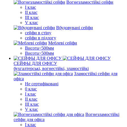
Вогнезламостійкі сейфи
I клас
II клас
III клас
V клас
Вбудовувані сейфи
сейфи в стіну
сейфи в підлогу
Меблеві сейфи
Висота<500мм
Висота>500мм
СЕЙФЫ ДЛЯ ОФІСУ
бухгалтерські, вогнестійкі, зламостійкі
Зламостійкі сейфи для
офіса
Не сертифіковані
0 клас
I клас
II клас
III клас
V клас
Вогнезламостійкі
сейфи для офіса
I клас