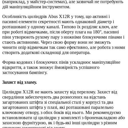
(наприклад, у майстер-системах), але зазвичай не потребують
дій маніпуляційним інструментом.
Особливість циліндрів Abus X12R у тому, що активні і
пасивні елементи секретності мають однаковий діаметр і
розташовані у одному каналі. Типово їх розділяє ключ, але
при роботі відмичками, після оберту плага на 180°, пасивні
піни утворюють рухому пару з нижніми блокуючими пінами і
стають активними. Через свою форму вони не зможуть
чинити опір відмичкам так само ефективно, але робота з ними
створить додаткові складнощі для оператора.
Форма кодових і блокуючих пінів ускладнює маніпуляційне
відкриття, а також знижує ймовірність успішного
застосування бампінгу.
Захист від зламу.
Циліндри X12R не мають захисту від перелому. Захист від
свердління забеспечують два рознесених на відстань
загартованих штіфта зі спеціальної сталі у корпусі та два
загартованих штіфта у плазі, які розташовані паралельно
ключовому отвору, з обох боків від нього. Ми рекомендуємо
встановлювати ці циліндри у комплекті з броненакладкою або
захисною фурнітурою, як і будь-які інші циліндри з різним
ступенем захищеності від зламу.