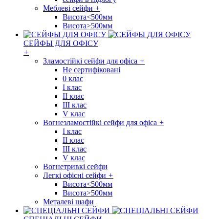
Меблеві сейфи
+
Висота<500мм
Висота>500мм
СЕЙФЫ ДЛЯ ОФІСУ
+
Зламостійкі сейфи для офіса
+
Не сертифіковані
0 клас
I клас
II клас
III клас
V клас
Вогнезламостійкі сейфи для офіса
+
I клас
II клас
III клас
V клас
Вогнетривкі сейфи
Легкі офісні сейфи
+
Висота<500мм
Висота>500мм
Металеві шафи