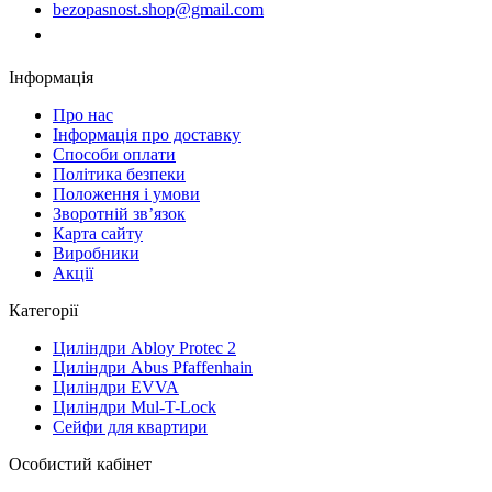
bezopasnost.shop@gmail.com
Замовити дзвінок
Інформація
Про нас
Iнформація про доставку
Способи оплати
Політика безпеки
Положення і умови
Зворотній зв’язок
Карта сайту
Виробники
Акції
Категорії
Циліндри Abloy Protec 2
Циліндри Abus Pfaffenhain
Циліндри EVVA
Циліндри Mul-T-Lock
Сейфи для квартири
Особистий кабінет