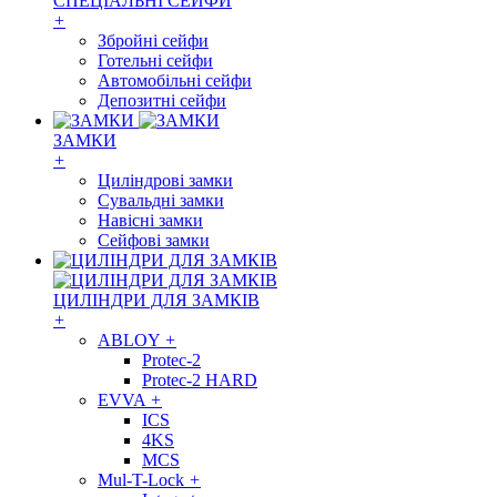
СПЕЦІАЛЬНІ СЕЙФИ
+
Збройні сейфи
Готельні сейфи
Автомобільні сейфи
Депозитні сейфи
ЗАМКИ
+
Циліндрові замки
Сувальдні замки
Навісні замки
Сейфові замки
ЦИЛІНДРИ ДЛЯ ЗАМКІВ
+
ABLOY
+
Protec-2
Protec-2 HARD
EVVA
+
ICS
4KS
MCS
Mul-T-Lock
+