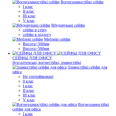
Вогнезламостійкі сейфи
I клас
II клас
III клас
V клас
Вбудовувані сейфи
сейфи в стіну
сейфи в підлогу
Меблеві сейфи
Висота<500мм
Висота>500мм
СЕЙФЫ ДЛЯ ОФІСУ
бухгалтерські, вогнестійкі, зламостійкі
Зламостійкі сейфи для
офіса
Не сертифіковані
0 клас
I клас
II клас
III клас
V клас
Вогнезламостійкі
сейфи для офіса
I клас