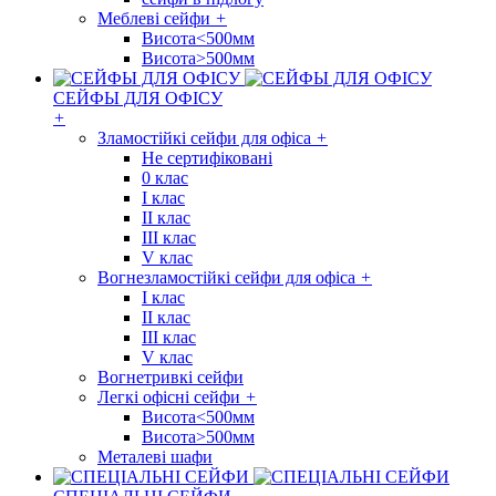
Меблеві сейфи
+
Висота<500мм
Висота>500мм
СЕЙФЫ ДЛЯ ОФІСУ
+
Зламостійкі сейфи для офіса
+
Не сертифіковані
0 клас
I клас
II клас
III клас
V клас
Вогнезламостійкі сейфи для офіса
+
I клас
II клас
III клас
V клас
Вогнетривкі сейфи
Легкі офісні сейфи
+
Висота<500мм
Висота>500мм
Металеві шафи