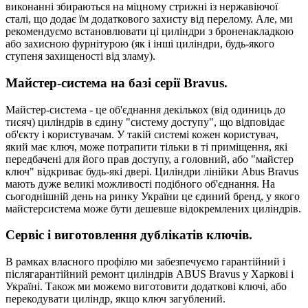
виконанні збираються на міцному стрижні із нержавіючої
сталі, що додає їм додаткового захисту від перелому. Але, ми
рекомендуємо встановлювати ці циліндри з броненакладкою
або захисною фурнітурою (як і інші циліндри, будь-якого
ступеня захищеності від зламу).
Майстер-система на базі серії Bravus.
Майстер-система - це об'єднання декількох (від одиниць до
тисяч) циліндрів в єдину "систему доступу", що відповідає
об'єкту і користувачам. У такій системі кожен користувач,
який має ключ, може потрапити тільки в ті приміщення, які
передбачені для його прав доступу, а головний, або "майстер
ключ" відкриває будь-які двері. Циліндри лінійки Abus Bravus
мають дуже великі можливості подібного об'єднання. На
сьогоднішній день на ринку України це єдиний бренд, у якого
майстерсистема може бути дешевше відокремлених циліндрів.
Сервіс і виготовлення дублікатів ключів.
В рамках власного профілю ми забезпечуємо гарантійний і
післягарантійний ремонт циліндрів ABUS Bravus у Харкові і
Україні. Також ми можемо виготовити додаткові ключі, або
перекодувати циліндр, якщо ключ загублений.