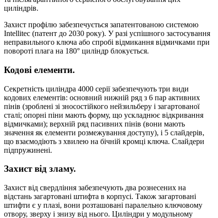
циліндрів.
Захист профілю забезпечується запатентованою системою
Intellitec (патент до 2030 року). У разі успішного застосування
неправильного ключа або спробі відмикання відмичками при
повороті плага на 180° циліндр блокується.
Кодові елементи.
Секретність циліндра 4000 серії забезпечують три види
кодових елементів: основний нижній ряд з 6 пар активних
пінів (зроблені зі зносостійкого нейзильберу і загартованої
сталі; опорні піни мають форму, що ускладнює відкривання
відмичками); верхній ряд пасивних пінів (вони мають
значення як елементи розмежування доступу), і 5 слайдерів,
що взаємодіють з хвилею на бічній кромці ключа. Слайдери
підпружинені.
Захист від зламу.
Захист від свердління забезпечують два рознесених на
відстань загартовані штифта в корпусі. Також загартовані
штифти є у плазі, вони розташовані паралельно ключовому
отвору, зверху і знизу від нього. Циліндри у модульному