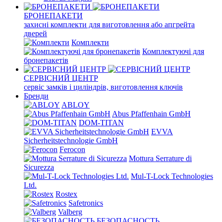
БРОНЕПАКЕТИ
захисні комплекти для виготовлення або апгрейта
дверей
Комплекти
Комплектуючі для
бронепакетів
СЕРВІСНИЙ ЦЕНТР
сервіс замків і циліндрів, виготовлення ключів
Бренди
ABLOY
Abus Pfaffenhain GmbH
DOM-TITAN
EVVA
Sicherheitstechnologie GmbH
Ferocon
Mottura Serrature di
Sicurezza
Mul-T-Lock Technologies
Ltd.
Rostex
Safetronics
Valberg
БЕЗОПАСНОСТЬ