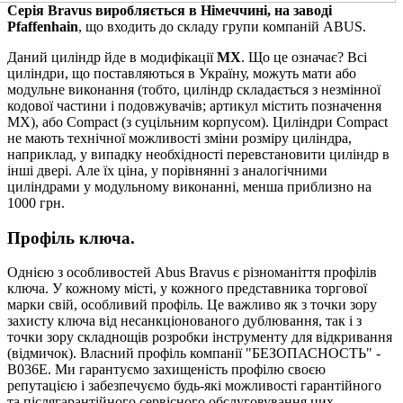
Серія Bravus виробляється в Німеччині, на заводі
Pfaffenhain
, що входить до складу групи компаній ABUS.
Даний циліндр йде в модифікації
MX
. Що це означає? Всі
циліндри, що поставляються в Україну, можуть мати або
модульне виконання (тобто, циліндр складається з незмінної
кодової частини і подовжувачів; артикул містить позначення
MX), або Compact (з суцільним корпусом). Циліндри Compact
не мають технічної можливості зміни розміру циліндра,
наприклад, у випадку необхідності перевстановити циліндр в
інші двері. Але їх ціна, у порівнянні з аналогічними
циліндрами у модульному виконанні, менша приблизно на
1000 грн.
Профіль ключа.
Однією з особливостей Abus Bravus є різноманіття профілів
ключа. У кожному місті, у кожного представника торгової
марки свій, особливий профіль. Це важливо як з точки зору
захисту ключа від несанкціонованого дублювання, так і з
точки зору складнощів розробки інструменту для відкривання
(відмичок). Власний профіль компанії "БЕЗОПАСНОСТЬ" -
B036E. Ми гарантуємо захищеність профілю своєю
репутацією і забезпечуємо будь-які можливості гарантійного
та післягарантійного сервісного обслуговування цих