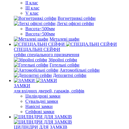
II клас
III клас
V клас
Вогнетривкі сейфи
Легкі офісні сейфи
Висота<500мм
Висота>500мм
Металеві шафи
СПЕЦІАЛЬНІ СЕЙФИ
сейфи спеціального призначення
Збройні сейфи
Готельні сейфи
Автомобільні сейфи
Депозитні сейфи
ЗАМКИ
для вхідних дверей, гаражів, сейфів
Циліндрові замки
Сувальдні замки
Навісні замки
Сейфові замки
ЦИЛІНДРИ ДЛЯ ЗАМКІВ