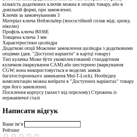
кількість додаткових ключів можна в опціях товару, або в
довільній формі, при замовленні.
Ключів за замовчуванням
3
Матеріал ключа
Нейзильбер (зносостійкий сплав міді, цинку,
нікелю)
Профіль ключа
B036E
Товщина ключа
3 мм
Характеристики циліндра
Додаткові опції
Можливе замовлення циліндра з додатковими
опціями (див. "Доступні варіанти" в картці товару)
Тип кулачка
Може бути укомплектований стандартним
кулачком (маркування CAM) або шестернею (маркування
CGW; вона використовується в моделях замків
багатостороннього замикання Mul-T-Lock). Необхідну
комплектацію можна вибрати в "Доступних варіантах" товару
при його замовленні.
Посилення корпусу (захист від перелому)
Стрижень із
нержавіючої сталі
Написати відгук
Ваше ім’я
Рейтинг