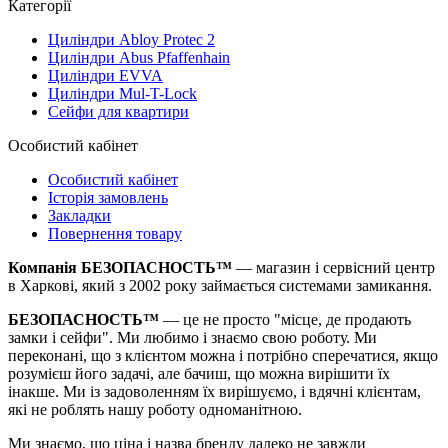
Категорії
Циліндри Abloy Protec 2
Циліндри Abus Pfaffenhain
Циліндри EVVA
Циліндри Mul-T-Lock
Сейфи для квартири
Особистий кабінет
Особистий кабінет
Історія замовлень
Закладки
Повернення товару
Компанія БЕЗОПАСНОСТЬ™
— магазин і сервісний центр
в Харкові, який з 2002 року займається системами замикання.
БЕЗОПАСНОСТЬ™
— це не просто "місце, де продають
замки і сейфи". Ми любимо і знаємо свою роботу. Ми
переконані, що з клієнтом можна і потрібно сперечатися, якщо
розумієш його задачі, але бачиш, що можна вирішити їх
інакше. Ми із задоволенням їх вирішуємо, і вдячні клієнтам,
які не роблять нашу роботу одноманітною.
Ми знаємо, що ціна і назва бренду далеко не завжди