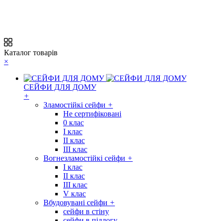
Каталог товарів
×
СЕЙФИ ДЛЯ ДОМУ
+
Зламостійкі сейфи
+
Не сертифіковані
0 клас
I клас
II клас
III клас
Вогнезламостійкі сейфи
+
I клас
II клас
III клас
V клас
Вбудовувані сейфи
+
сейфи в стіну
сейфи в підлогу