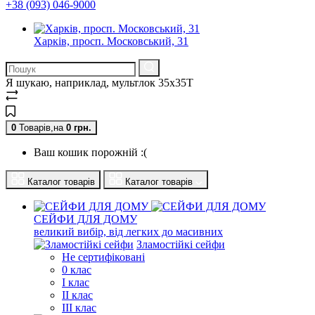
+38 (093) 046-9000
Харків, просп. Московський, 31
Я шукаю, наприклад,
мультлок 35x35T
0
Товарів,
на
0
грн.
Ваш кошик порожній :(
Каталог товарів
Каталог товарів
СЕЙФИ ДЛЯ ДОМУ
великий вибір, від легких до масивних
Зламостійкі сейфи
Не сертифіковані
0 клас
I клас
II клас
III клас