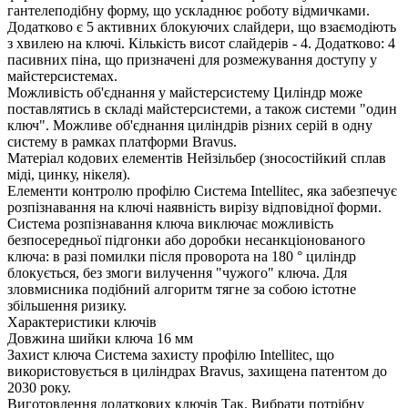
гантелеподібну форму, що ускладнює роботу відмичками.
Додатково є 5 активних блокуючих слайдери, що взаємодіють
з хвилею на ключі. Кількість висот слайдерів - 4. Додатково: 4
пасивних піна, що призначені для розмежування доступу у
майстерсистемах.
Можливість об'єднання у майстерсистему
Циліндр може
поставлятись в складі майстерсистеми, а також системи "один
ключ". Можливе об'єднання циліндрів різних серій в одну
систему в рамках платформи Bravus.
Матеріал кодових елементів
Нейзільбер (зносостійкий сплав
міді, цинку, нікеля).
Елементи контролю профілю
Система Intellitec, яка забезпечує
розпізнавання на ключі наявність вирізу відповідної форми.
Система розпізнавання ключа виключає можливість
безпосередньої підгонки або доробки несанкціонованого
ключа: в разі помилки після проворота на 180 ° циліндр
блокується, без змоги вилучення "чужого" ключа. Для
зловмисника подібний алгоритм тягне за собою істотне
збільшення ризику.
Характеристики ключів
Довжина шийки ключа
16 мм
Захист ключа
Система захисту профілю Intellitec, що
використовується в циліндрах Bravus, захищена патентом до
2030 року.
Виготовлення додаткових ключів
Так. Вибрати потрібну