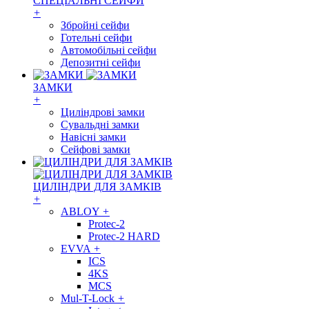
СПЕЦІАЛЬНІ СЕЙФИ
+
Збройні сейфи
Готельні сейфи
Автомобільні сейфи
Депозитні сейфи
ЗАМКИ
+
Циліндрові замки
Сувальдні замки
Навісні замки
Сейфові замки
ЦИЛІНДРИ ДЛЯ ЗАМКІВ
+
ABLOY
+
Protec-2
Protec-2 HARD
EVVA
+
ICS
4KS
MCS
Mul-T-Lock
+