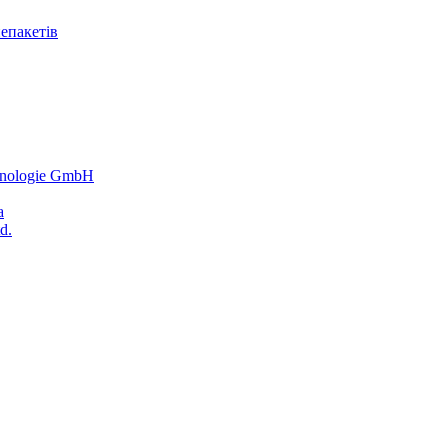
епакетів
hnologie GmbH
a
d.