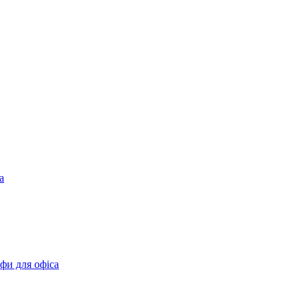
а
фи для офіса