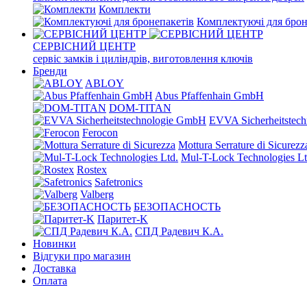
Комплекти
Комплектуючі для брон
СЕРВІСНИЙ ЦЕНТР
сервіс замків і циліндрів, виготовлення ключів
Бренди
ABLOY
Abus Pfaffenhain GmbH
DOM-TITAN
EVVA Sicherheitstec
Ferocon
Mottura Serrature di Sicurezz
Mul-T-Lock Technologies Lt
Rostex
Safetronics
Valberg
БЕЗОПАСНОСТЬ
Паритет-K
СПД Радевич К.А.
Новинки
Відгуки про магазин
Доставка
Оплата