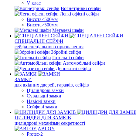
V клас
Вогнетривкі сейфи
Легкі офісні сейфи
Висота<500мм
Висота>500мм
Металеві шафи
СПЕЦІАЛЬНІ СЕЙФИ
сейфи спеціального призначення
Збройні сейфи
Готельні сейфи
Автомобільні сейфи
Депозитні сейфи
ЗАМКИ
для вхідних дверей, гаражів, сейфів
Циліндрові замки
Сувальдні замки
Навісні замки
Сейфові замки
ЦИЛІНДРИ ДЛЯ ЗАМКІВ
циліндрові механізми секретності
ABLOY
Protec-2