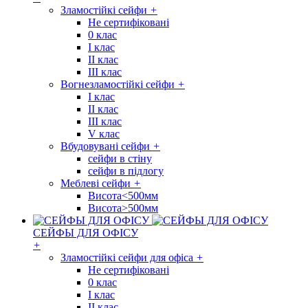
Зламостійкі сейфи
+
Не сертифіковані
0 клас
I клас
II клас
III клас
Вогнезламостійкі сейфи
+
I клас
II клас
III клас
V клас
Вбудовувані сейфи
+
сейфи в стіну
сейфи в підлогу
Меблеві сейфи
+
Висота<500мм
Висота>500мм
СЕЙФЫ ДЛЯ ОФІСУ
+
Зламостійкі сейфи для офіса
+
Не сертифіковані
0 клас
I клас
II клас