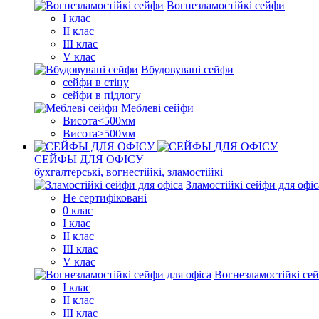
Вогнезламостійкі сейфи
I клас
II клас
III клас
V клас
Вбудовувані сейфи
сейфи в стіну
сейфи в підлогу
Меблеві сейфи
Висота<500мм
Висота>500мм
СЕЙФЫ ДЛЯ ОФІСУ
бухгалтерські, вогнестійкі, зламостійкі
Зламостійкі сейфи для офіс
Не сертифіковані
0 клас
I клас
II клас
III клас
V клас
Вогнезламостійкі сей
I клас
II клас
III клас