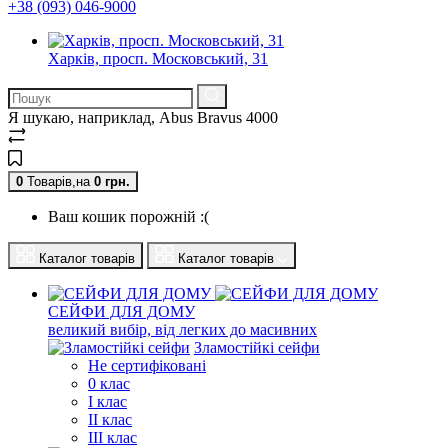
+38 (093) 046-9000
Харків, просп. Московський, 31
Я шукаю, наприклад,
Abus Bravus 4000
0
Товарів,
на
0
грн.
Ваш кошик порожній :(
Каталог товарів
Каталог товарів
СЕЙФИ ДЛЯ ДОМУ
великий вибір, від легких до масивних
Зламостійкі сейфи
Не сертифіковані
0 клас
I клас
II клас
III клас