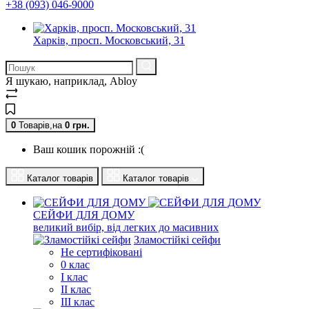
+38 (093) 046-9000
Харків, просп. Московський, 31
Я шукаю, наприклад,
Abloy
0
Товарів,
на
0
грн.
Ваш кошик порожній :(
Каталог товарів
Каталог товарів
СЕЙФИ ДЛЯ ДОМУ
великий вибір, від легких до масивних
Зламостійкі сейфи
Не сертифіковані
0 клас
I клас
II клас
III клас