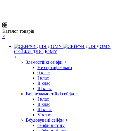
Каталог товарів
×
СЕЙФИ ДЛЯ ДОМУ
+
Зламостійкі сейфи
+
Не сертифіковані
0 клас
I клас
II клас
III клас
Вогнезламостійкі сейфи
+
I клас
II клас
III клас
V клас
Вбудовувані сейфи
+
сейфи в стіну
сейфи в підлогу