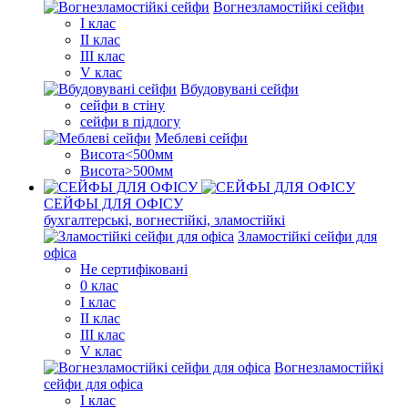
Вогнезламостійкі сейфи
I клас
II клас
III клас
V клас
Вбудовувані сейфи
сейфи в стіну
сейфи в підлогу
Меблеві сейфи
Висота<500мм
Висота>500мм
СЕЙФЫ ДЛЯ ОФІСУ
бухгалтерські, вогнестійкі, зламостійкі
Зламостійкі сейфи для
офіса
Не сертифіковані
0 клас
I клас
II клас
III клас
V клас
Вогнезламостійкі
сейфи для офіса
I клас