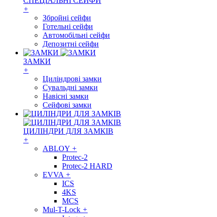
СПЕЦІАЛЬНІ СЕЙФИ
+
Збройні сейфи
Готельні сейфи
Автомобільні сейфи
Депозитні сейфи
ЗАМКИ
+
Циліндрові замки
Сувальдні замки
Навісні замки
Сейфові замки
ЦИЛІНДРИ ДЛЯ ЗАМКІВ
+
ABLOY
+
Protec-2
Protec-2 HARD
EVVA
+
ICS
4KS
MCS
Mul-T-Lock
+