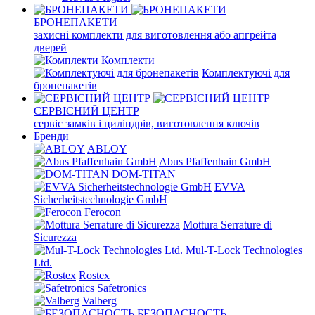
БРОНЕПАКЕТИ
захисні комплекти для виготовлення або апгрейта
дверей
Комплекти
Комплектуючі для
бронепакетів
СЕРВІСНИЙ ЦЕНТР
сервіс замків і циліндрів, виготовлення ключів
Бренди
ABLOY
Abus Pfaffenhain GmbH
DOM-TITAN
EVVA
Sicherheitstechnologie GmbH
Ferocon
Mottura Serrature di
Sicurezza
Mul-T-Lock Technologies
Ltd.
Rostex
Safetronics
Valberg
БЕЗОПАСНОСТЬ