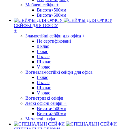
Меблеві сейфи
+
Висота<500мм
Висота>500мм
СЕЙФЫ ДЛЯ ОФІСУ
+
Зламостійкі сейфи для офіса
+
Не сертифіковані
0 клас
I клас
II клас
III клас
V клас
Вогнезламостійкі сейфи для офіса
+
I клас
II клас
III клас
V клас
Вогнетривкі сейфи
Легкі офісні сейфи
+
Висота<500мм
Висота>500мм
Металеві шафи