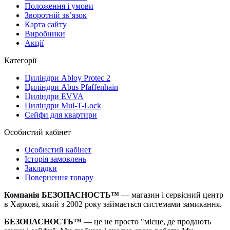
Положення і умови
Зворотній зв’язок
Карта сайту
Виробники
Акції
Категорії
Циліндри Abloy Protec 2
Циліндри Abus Pfaffenhain
Циліндри EVVA
Циліндри Mul-T-Lock
Сейфи для квартири
Особистий кабінет
Особистий кабінет
Історія замовлень
Закладки
Повернення товару
Компанія БЕЗОПАСНОСТЬ™
— магазин і сервісний центр
в Харкові, який з 2002 року займається системами замикання.
БЕЗОПАСНОСТЬ™
— це не просто "місце, де продають