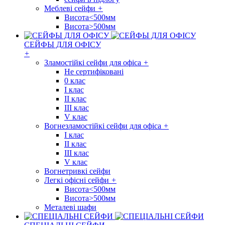
Меблеві сейфи
+
Висота<500мм
Висота>500мм
СЕЙФЫ ДЛЯ ОФІСУ
+
Зламостійкі сейфи для офіса
+
Не сертифіковані
0 клас
I клас
II клас
III клас
V клас
Вогнезламостійкі сейфи для офіса
+
I клас
II клас
III клас
V клас
Вогнетривкі сейфи
Легкі офісні сейфи
+
Висота<500мм
Висота>500мм
Металеві шафи