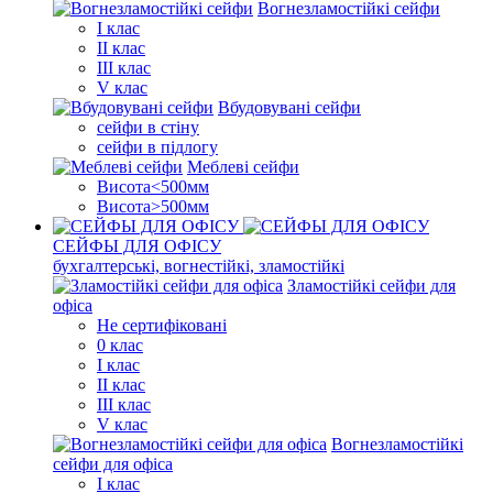
Вогнезламостійкі сейфи
I клас
II клас
III клас
V клас
Вбудовувані сейфи
сейфи в стіну
сейфи в підлогу
Меблеві сейфи
Висота<500мм
Висота>500мм
СЕЙФЫ ДЛЯ ОФІСУ
бухгалтерські, вогнестійкі, зламостійкі
Зламостійкі сейфи для
офіса
Не сертифіковані
0 клас
I клас
II клас
III клас
V клас
Вогнезламостійкі
сейфи для офіса
I клас