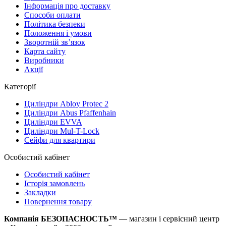
Iнформація про доставку
Способи оплати
Політика безпеки
Положення і умови
Зворотній зв’язок
Карта сайту
Виробники
Акції
Категорії
Циліндри Abloy Protec 2
Циліндри Abus Pfaffenhain
Циліндри EVVA
Циліндри Mul-T-Lock
Сейфи для квартири
Особистий кабінет
Особистий кабінет
Історія замовлень
Закладки
Повернення товару
Компанія БЕЗОПАСНОСТЬ™
— магазин і сервісний центр