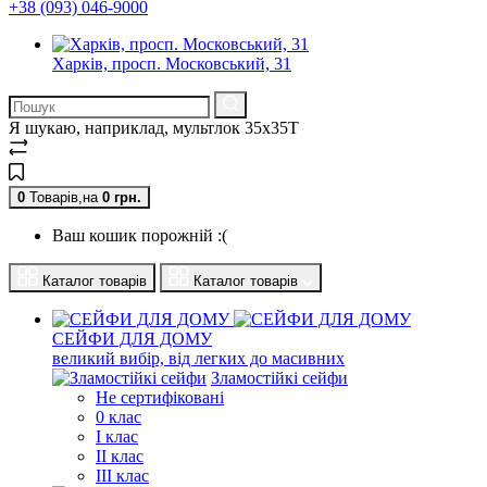
+38 (093) 046-9000
Харків, просп. Московський, 31
Я шукаю, наприклад,
мультлок 35x35T
0
Товарів,
на
0
грн.
Ваш кошик порожній :(
Каталог товарів
Каталог товарів
СЕЙФИ ДЛЯ ДОМУ
великий вибір, від легких до масивних
Зламостійкі сейфи
Не сертифіковані
0 клас
I клас
II клас
III клас