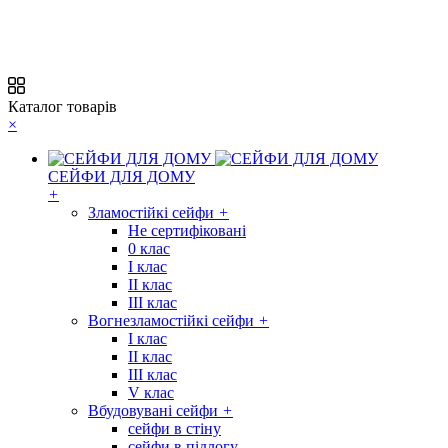
Каталог товарів
×
СЕЙФИ ДЛЯ ДОМУ
+
Зламостійкі сейфи
+
Не сертифіковані
0 клас
I клас
II клас
III клас
Вогнезламостійкі сейфи
+
I клас
II клас
III клас
V клас
Вбудовувані сейфи
+
сейфи в стіну
сейфи в підлогу