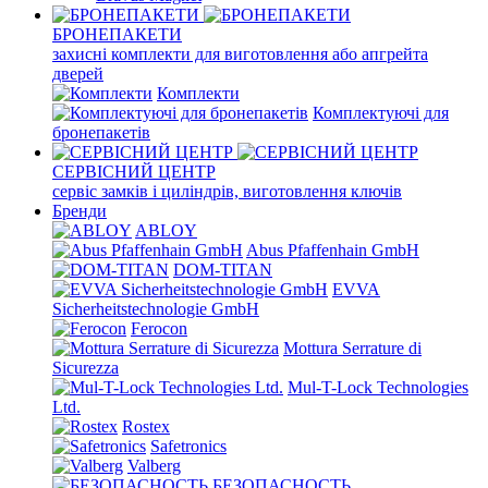
БРОНЕПАКЕТИ
захисні комплекти для виготовлення або апгрейта
дверей
Комплекти
Комплектуючі для
бронепакетів
СЕРВІСНИЙ ЦЕНТР
сервіс замків і циліндрів, виготовлення ключів
Бренди
ABLOY
Abus Pfaffenhain GmbH
DOM-TITAN
EVVA
Sicherheitstechnologie GmbH
Ferocon
Mottura Serrature di
Sicurezza
Mul-T-Lock Technologies
Ltd.
Rostex
Safetronics
Valberg
БЕЗОПАСНОСТЬ