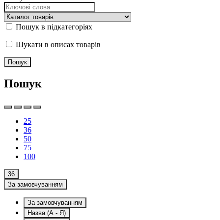
Пошук в підкатегоріях
Шукати в описах товарів
Пошук
25
36
50
75
100
36
За замовчуванням
За замовчуванням
Назва (А - Я)