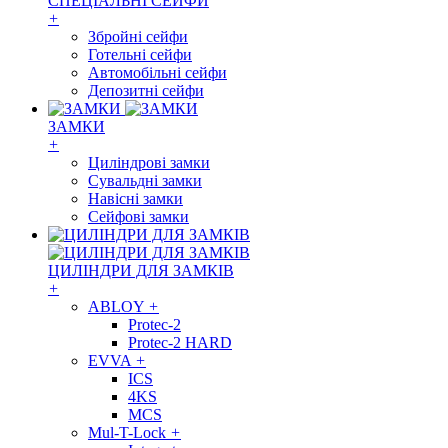
СПЕЦІАЛЬНІ СЕЙФИ
+
Збройні сейфи
Готельні сейфи
Автомобільні сейфи
Депозитні сейфи
ЗАМКИ
+
Циліндрові замки
Сувальдні замки
Навісні замки
Сейфові замки
ЦИЛІНДРИ ДЛЯ ЗАМКІВ
+
ABLOY
+
Protec-2
Protec-2 HARD
EVVA
+
ICS
4KS
MCS
Mul-T-Lock
+