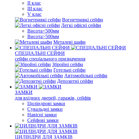
II клас
III клас
V клас
Вогнетривкі сейфи
Легкі офісні сейфи
Висота<500мм
Висота>500мм
Металеві шафи
СПЕЦІАЛЬНІ СЕЙФИ
сейфи спеціального призначення
Збройні сейфи
Готельні сейфи
Автомобільні сейфи
Депозитні сейфи
ЗАМКИ
для вхідних дверей, гаражів, сейфів
Циліндрові замки
Сувальдні замки
Навісні замки
Сейфові замки
ЦИЛІНДРИ ДЛЯ ЗАМКІВ